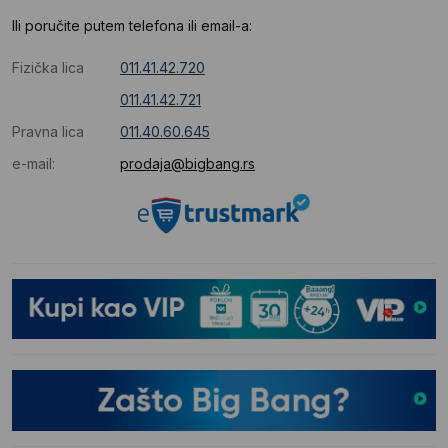
Ili poručite putem telefona ili email-a:
Fizička lica
011.41.42.720
011.41.42.721
Pravna lica
011.40.60.645
e-mail:
prodaja@bigbang.rs