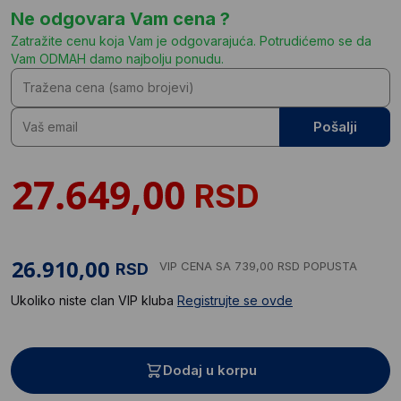
Ne odgovara Vam cena ?
Zatražite cenu koja Vam je odgovarajuća. Potrudićemo se da
Vam ODMAH damo najbolju ponudu.
Pošalji
RSD
VIP CENA
SA 739,00 RSD POPUSTA
RSD
Ukoliko niste clan VIP kluba
Registrujte se ovde
Dodaj u korpu