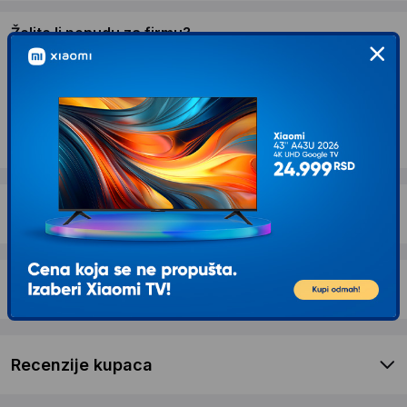
Želite li ponudu za firmu?
Kontaktirajte nas
Opis proizvoda DELL 23.8'' U2422H USB-C
UltraSharp IPS monitor
Dostava i povrat
Garancija
Recenzije kupaca