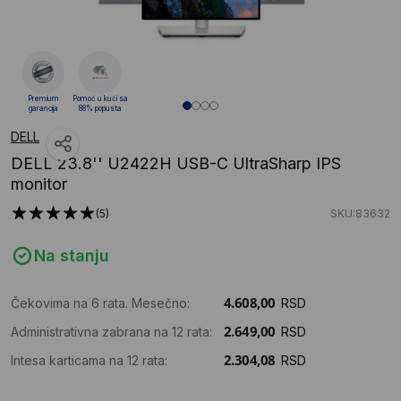
Premium
Pomoć u kući sa
garancija
88% popusta
DELL
DELL 23.8'' U2422H USB-C UltraSharp IPS
monitor
(5)
SKU:83632
Na stanju
Čekovima na 6 rata. Mesečno:
RSD
Administrativna zabrana na 12 rata:
RSD
Intesa karticama na 12 rata:
RSD