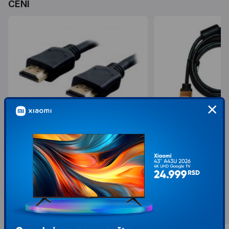
CENI
LINKOM Kabl HDMI M/M Linkom 1.5m
FAST ASIA Kabl HDMI n
(m/m) 1,5m zlatni
199,00
249,00
399,00
499,00
sa 50% popusta
sa 50% popusta
Slični proizvodi