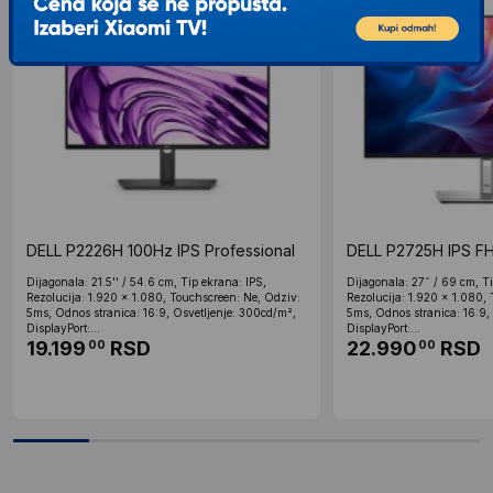
DELL P2226H 100Hz IPS Professional
DELL P2725H IPS F
Dijagonala: 21.5'' / 54.6 cm, Tip ekrana: IPS,
Dijagonala: 27˝ / 69 cm, Ti
Rezolucija: 1.920 x 1.080, Touchscreen: Ne, Odziv:
Rezolucija: 1.920 x 1.080,
5ms, Odnos stranica: 16:9, Osvetljenje: 300cd/m²,
5ms, Odnos stranica: 16:9,
DisplayPort:...
DisplayPort:...
19.199
RSD
22.990
RSD
00
00