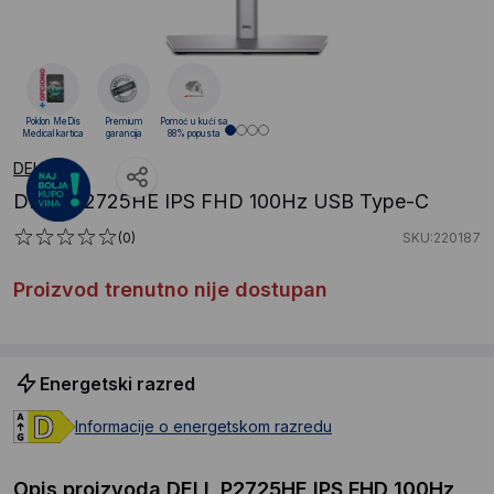
Poklon MeDis
Premium
Pomoć u kući sa
Medical kartica
garancija
88% popusta
DELL
DELL P2725HE IPS FHD 100Hz USB Type-C
(0)
SKU:220187
Proizvod trenutno nije dostupan
Energetski razred
Informacije o energetskom razredu
Opis proizvoda DELL P2725HE IPS FHD 100Hz