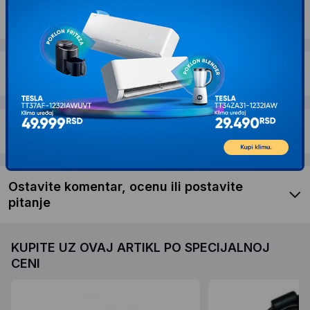
Dostava i povrat
Garancija
Recenzije kupaca
Ostavite komentar, ocenu ili postavite
pitanje
KUPITE UZ OVAJ ARTIKL PO SPECIJALNOJ
CENI