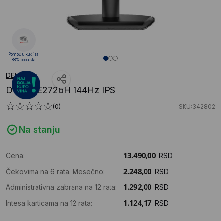
Pomoć u kući sa
88% popusta
DELL
DELL SE2726H 144Hz IPS
(0)
SKU:342802
Na stanju
Cena:
RSD
Čekovima na 6 rata. Mesečno:
RSD
Administrativna zabrana na 12 rata:
RSD
Intesa karticama na 12 rata:
RSD