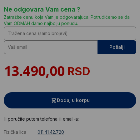
Ne odgovara Vam cena ?
Zatražite cenu koja Vam je odgovarajuća. Potrudićemo se da
Vam ODMAH damo najbolju ponudu.
Pošalji
RSD
Dodaj u korpu
Ili poručite putem telefona ili email-a:
Fizička lica
011.41.42.720