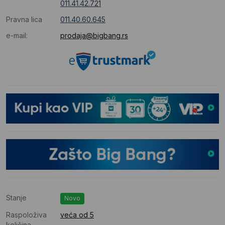
011.41.42.721
Pravna lica
011.40.60.645
e-mail:
prodaja@bigbang.rs
Stanje
Novo
Raspoloživa
veća od 5
količina