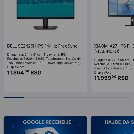
DELL SE2426H IPS 144Hz FreeSync
XIAOMI A27i IPS FH
(ELA6410EU)
Dijagonala: 24˝ / 61 cm, Tip ekrana: IPS,
Rezolucija: 1.920 x 1.080, Touchscreen: Ne, Odziv:
Dijagonala: 27˝ / 69 cm, Ti
1ms, Odnos stranica: 16:9, Osvetljenje: 300cd/m²,
Rezolucija: 1.920 x 1.080,
DisplayPort:...
6ms, Odnos stranica: 16:9,
11.864
RSD
00
DisplayPort:...
11.999
RSD
00