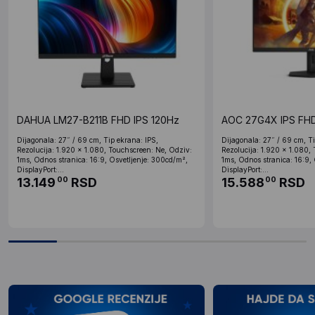
DAHUA LM27-B211B FHD IPS 120Hz
AOC 27G4X IPS FH
Dijagonala: 27˝ / 69 cm, Tip ekrana: IPS,
Dijagonala: 27˝ / 69 cm, Ti
Rezolucija: 1.920 x 1.080, Touchscreen: Ne, Odziv:
Rezolucija: 1.920 x 1.080,
1ms, Odnos stranica: 16:9, Osvetljenje: 300cd/m²,
1ms, Odnos stranica: 16:9,
DisplayPort:...
DisplayPort:...
13.149
RSD
15.588
RSD
00
00