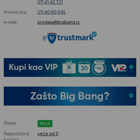
011.41.42.721
Pravna lica
011.40.60.645
e-mail:
prodaja@bigbang.rs
Stanje
Novo
Raspoloživa
veća od 5
količina