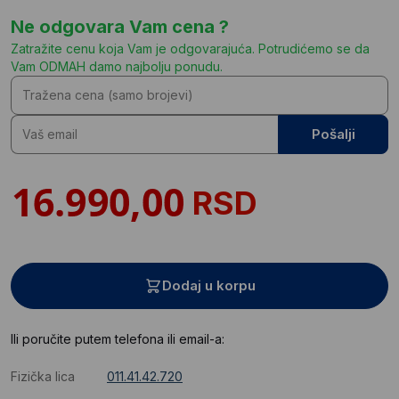
Ne odgovara Vam cena ?
Zatražite cenu koja Vam je odgovarajuća. Potrudićemo se da
Vam ODMAH damo najbolju ponudu.
Pošalji
RSD
Dodaj u korpu
Ili poručite putem telefona ili email-a:
Fizička lica
011.41.42.720