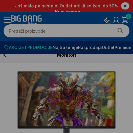
Još malo pa nestalo! Outlet artikli sniženi do 50%
Kupi odmah
0
AKCIJE I PROMOCIJE
Najtraženije
Rasprodaja
Outlet
Premium
Monitori