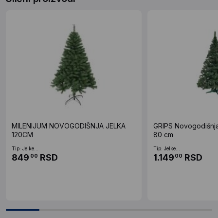
MILENIJUM NOVOGODIŠNJA JELKA
GRIPS Novogodišnja 
120CM
80 cm
Tip: Jelke...
Tip: Jelke...
849
RSD
1.149
RSD
00
00