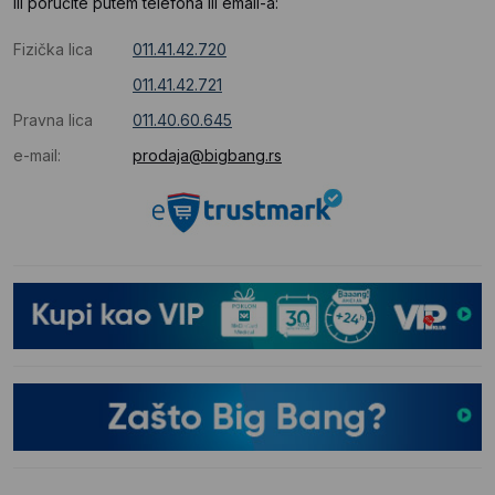
Ili poručite putem telefona ili email-a:
Fizička lica
011.41.42.720
011.41.42.721
Pravna lica
011.40.60.645
e-mail:
prodaja@bigbang.rs