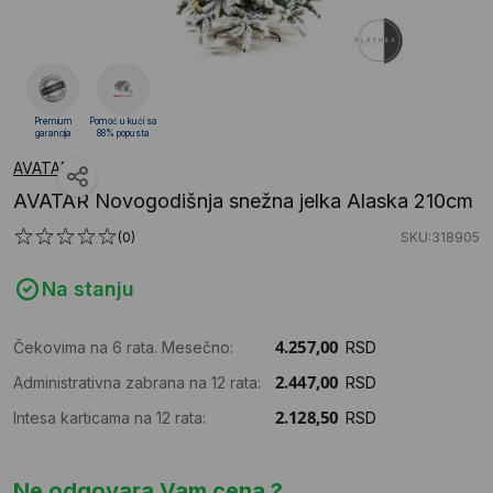
Premium
Pomoć u kući sa
garancija
88% popusta
AVATAR
AVATAR Novogodišnja snežna jelka Alaska 210cm
(0)
SKU:318905
Na stanju
Čekovima na 6 rata. Mesečno:
RSD
Administrativna zabrana na 12 rata:
RSD
Intesa karticama na 12 rata:
RSD
Ne odgovara Vam cena ?