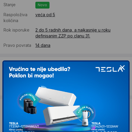
Stanje
Novo
Raspoloživa
veća od 5
količina
Rok isporuke
2 do 5 radnih dana, a najkasnije u roku
definisanim ZZP po clanu 31.
Pravo povrata
14 dana
Dostava
Standardna dostava se očekuje u roku od 2 do 5 radnih
dana
Troskovi dostave 490 RSD
Želite li ponudu za firmu?
Kontaktirajte nas