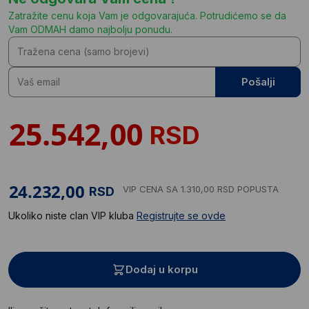
Zatražite cenu koja Vam je odgovarajuća. Potrudićemo se da
Vam ODMAH damo najbolju ponudu.
Pošalji
RSD
VIP CENA
SA 1.310,00 RSD POPUSTA
RSD
Ukoliko niste clan VIP kluba
Registrujte se ovde
Dodaj u korpu