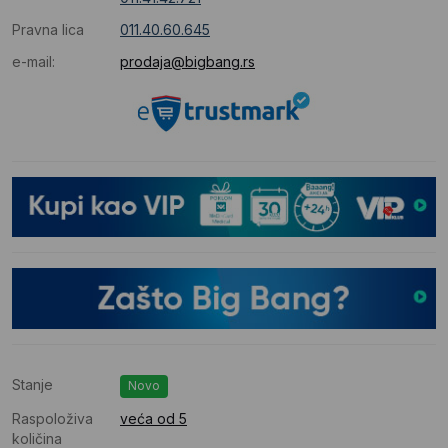
Pravna lica
011.40.60.645
e-mail:
prodaja@bigbang.rs
Stanje
Novo
Raspoloživa
veća od 5
količina