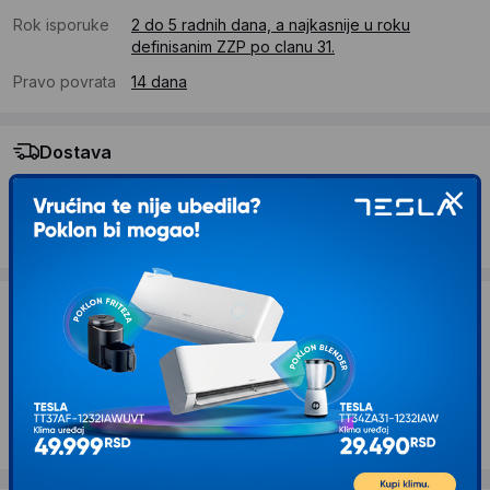
Rok isporuke
2 do 5 radnih dana, a najkasnije u roku
definisanim ZZP po clanu 31.
Pravo povrata
14 dana
Dostava
Standardna dostava se očekuje u roku od 2 do 5 radnih
dana
Troskovi dostave 490 RSD
Želite li ponudu za firmu?
Kontaktirajte nas
Opis proizvoda EINHELL Radionička kolica za
alat Interlock sistem 49375402