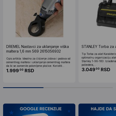
DREMEL Nastavci za uklanjanje viška
STANLEY Torba za a
maltera 1,6 mm 569 2615056932
Tip Torba za alat Karakteri
optimalnu organizaciju alat
Opis artikla: Idealno za čišćenje zidova i podova od
Stanley 1-96-183. Izrađena
cementnog maltera i uklanjanje cementnog maltera
poliestera,...
da bi se zamenile polomljene pločice. Koristiti...
3.049
RSD
00
1.999
RSD
00