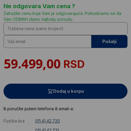
Ne odgovara Vam cena ?
Zatražite cenu koja Vam je odgovarajuća. Potrudićemo se da
Vam ODMAH damo najbolju ponudu.
Pošalji
RSD
Dodaj u korpu
Ili poručite putem telefona ili email-a:
Fizička lica
011.41.42.720
011.41.42.721