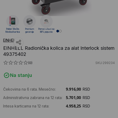
Poklon MeDis
Premium
Pomoć u kući sa
Medical kartica
garancija
88% popusta
EINHELL
EINHELL Radionička kolica za alat Interlock sistem
49375402
(0)
SKU:299234
Na stanju
Čekovima na 6 rata. Mesečno:
RSD
Administrativna zabrana na 12 rata:
RSD
Intesa karticama na 12 rata:
RSD