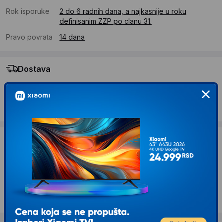
Rok isporuke
2 do 6 radnih dana, a najkasnije u roku
definisanim ZZP po clanu 31.
Pravo povrata
14 dana
Dostava
Standardna dostava se očekuje u roku od 2 do 6 radnih
dana
Troskovi dostave 490 RSD
Želite li ponudu za firmu?
Kontaktirajte nas
Opis proizvoda BOMBER Mreža za kornišone
1.7x500m (15 x17cm)