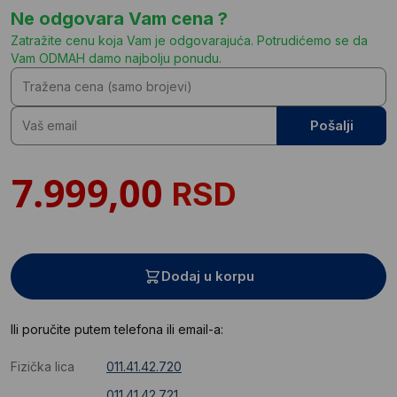
Ne odgovara Vam cena ?
Zatražite cenu koja Vam je odgovarajuća. Potrudićemo se da
Vam ODMAH damo najbolju ponudu.
Pošalji
RSD
Dodaj u korpu
Ili poručite putem telefona ili email-a:
Fizička lica
011.41.42.720
011.41.42.721