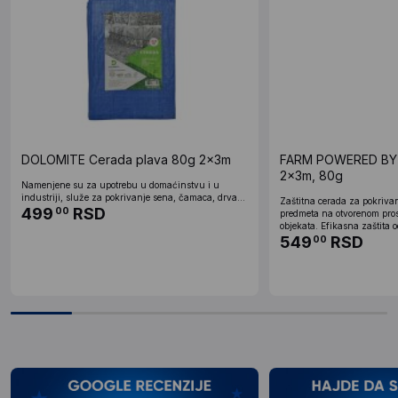
DOLOMITE Cerada plava 80g 2x3m
FARM POWERED BY
2x3m, 80g
Namenjene su za upotrebu u domaćinstvu i u
industriji, služe za pokrivanje sena, čamaca, drva...
Zaštitna cerada za pokrivan
499
RSD
00
predmeta na otvorenom prost
objekata. Efikasna zaštita od
549
RSD
00