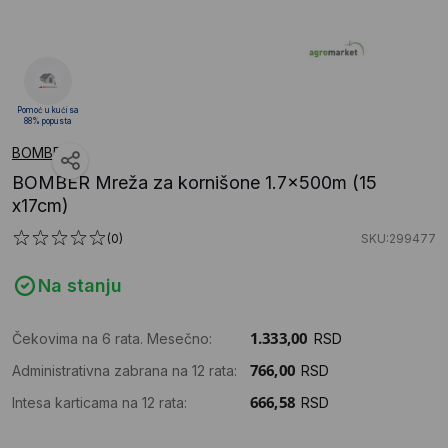
Pomoć u kući sa
88% popusta
BOMBER
BOMBER Mreža za kornišone 1.7x500m (15
x17cm)
(0)
SKU:299477
Na stanju
Čekovima na 6 rata. Mesečno:
RSD
Administrativna zabrana na 12 rata:
RSD
Intesa karticama na 12 rata:
RSD