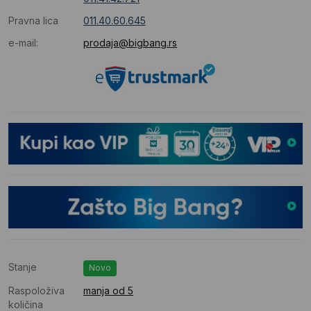
Pravna lica
011.40.60.645
e-mail:
prodaja@bigbang.rs
Stanje
Novo
Raspoloživa
manja od 5
količina