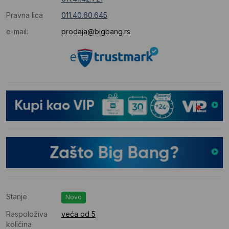
Pravna lica
011.40.60.645
e-mail:
prodaja@bigbang.rs
Stanje
Novo
Raspoloživa
veća od 5
količina