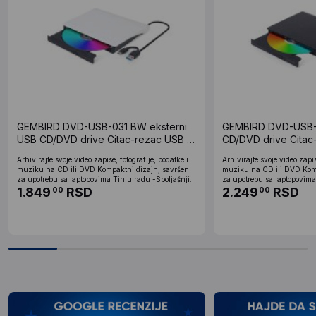
GEMBIRD DVD-USB-031 BW eksterni
GEMBIRD DVD-USB-0
USB CD/DVD drive Citac-rezac USB +
CD/DVD drive Citac
USB-C black-white
USB-C black
Arhivirajte svoje video zapise, fotografije, podatke i
Arhivirajte svoje video zapis
muziku na CD ili DVD Kompaktni dizajn, savršen
muziku na CD ili DVD Komp
za upotrebu sa laptopovima Tih u radu -Spoljašnji...
za upotrebu sa laptopovima 
1.849
RSD
2.249
RSD
00
00