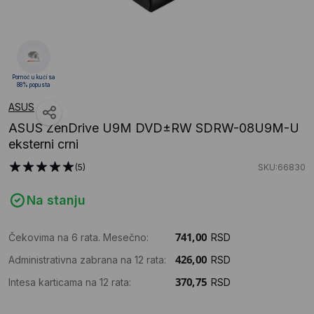
Pomoć u kući sa
88% popusta
ASUS
ASUS ZenDrive U9M DVD±RW SDRW-08U9M-U
eksterni crni
(5)
SKU:66830
Na stanju
Čekovima na 6 rata. Mesečno:
RSD
Administrativna zabrana na 12 rata:
RSD
Intesa karticama na 12 rata:
RSD