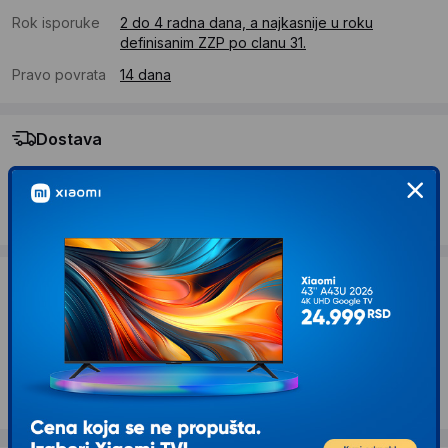
Rok isporuke
2 do 4 radna dana, a najkasnije u roku
definisanim ZZP po clanu 31.
Pravo povrata
14 dana
Dostava
Standardna dostava se očekuje u roku od 2 do 4 radna
dana
Troskovi dostave 490 RSD
Želite li ponudu za firmu?
Kontaktirajte nas
Opis proizvoda ASUS ZenDrive U9M DVD±RW
SDRW-08U9M-U eksterni crni