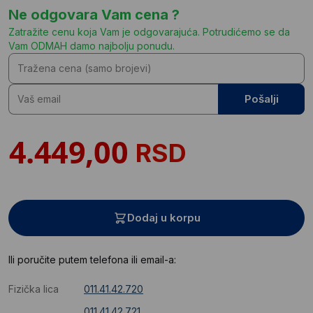
Ne odgovara Vam cena ?
Zatražite cenu koja Vam je odgovarajuća. Potrudićemo se da
Vam ODMAH damo najbolju ponudu.
Pošalji
RSD
Dodaj u korpu
Ili poručite putem telefona ili email-a:
Fizička lica
011.41.42.720
011.41.42.721