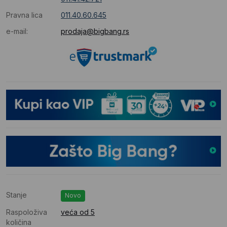
Pravna lica
011.40.60.645
e-mail:
prodaja@bigbang.rs
Stanje
Novo
Raspoloživa
veća od 5
količina