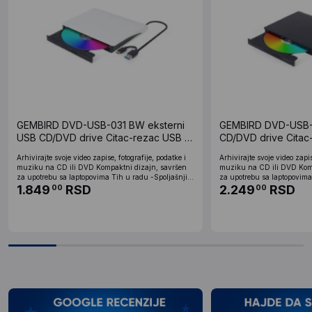
GEMBIRD DVD-USB-031 BW eksterni
GEMBIRD DVD-USB-0
USB CD/DVD drive Citac-rezac USB +
CD/DVD drive Citac
USB-C black-white
USB-C black
Arhivirajte svoje video zapise, fotografije, podatke i
Arhivirajte svoje video zapis
muziku na CD ili DVD Kompaktni dizajn, savršen
muziku na CD ili DVD Komp
za upotrebu sa laptopovima Tih u radu -Spoljašnji...
za upotrebu sa laptopovima 
1.849
RSD
2.249
RSD
00
00