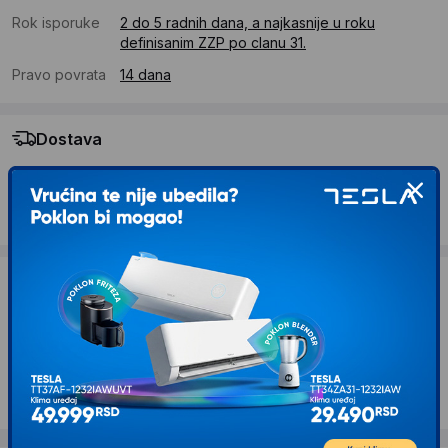
Rok isporuke
2 do 5 radnih dana, a najkasnije u roku
definisanim ZZP po clanu 31.
Pravo povrata
14 dana
Dostava
Standardna dostava se očekuje u roku od 2 do 5 radnih
dana
Troskovi dostave 490 RSD
Želite li ponudu za firmu?
Kontaktirajte nas
Opis proizvoda VERBATIM USB DVD+-R/RW
SlimLine eksterni rezac 53504