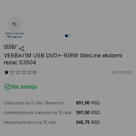
Pomoć u kući sa
88% popusta
VERBATIM
VERBATIM USB DVD+-R/RW SlimLine eksterni
rezac 53504
(1)
SKU:153162
Na stanju
Čekovima na 6 rata. Mesečno:
RSD
Administrativna zabrana na 12 rata:
RSD
Intesa karticama na 12 rata:
RSD