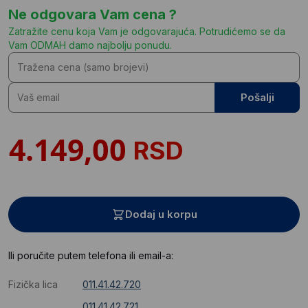
Ne odgovara Vam cena ?
Zatražite cenu koja Vam je odgovarajuća. Potrudićemo se da
Vam ODMAH damo najbolju ponudu.
Pošalji
RSD
Dodaj u korpu
Ili poručite putem telefona ili email-a:
Fizička lica
011.41.42.720
011.41.42.721