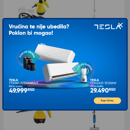
ESPERANZA EHS001
ISKRA Paročistač 1500W JC-
220S
Esperanza EHS001 - Paročistač
Esperanza paročistač koristi se za
Paročistač 1500W JC-220S Iskra -
čišćenje, dezinfekciju i sterilizaciju
paročistač uz koji ćete jednostavno
održavati svoj dom u besprekornom
stanju.
4.020
RSD
6.549
RSD
00
00