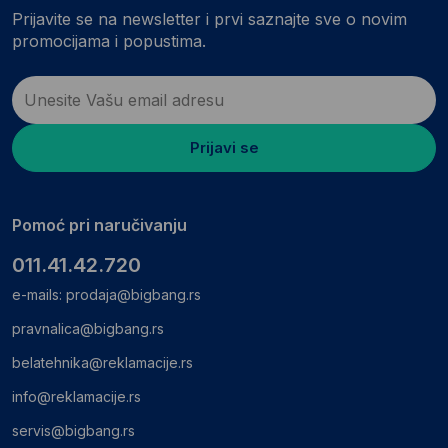
Prijavite se na newsletter i prvi saznajte sve o novim
promocijama i popustima.
Prijavi se
Pomoć pri naručivanju
011.41.42.720
e-mails:
prodaja@bigbang.rs
pravnalica@bigbang.rs
belatehnika@reklamacije.rs
info@reklamacije.rs
servis@bigbang.rs