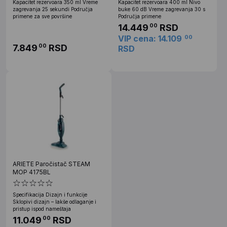
Kapacitet rezervoara 350 ml Vreme
Kapacitet rezervoara 400 ml Nivo
zagrevanja 25 sekundi Područja
buke 60 dB Vreme zagrevanja 30 s
primene za sve površine
Područja primene
14.449
RSD
00
VIP cena: 14.109
00
7.849
RSD
00
RSD
ARIETE Paročistač STEAM
MOP 4175BL
Specifikacija Dizajn i funkcije
Sklopivi dizajn – lakše odlaganje i
pristup ispod nameštaja
11.049
RSD
00