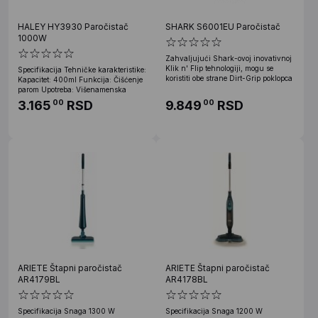
HALEY HY3930 Paročistač
SHARK S6001EU Paročistač
1000W
Zahvaljujući Shark-ovoj inovativnoj
Klik n' Flip tehnologiji, mogu se
Specifikacija Tehničke karakteristike:
koristiti obe strane Dirt-Grip poklopca
Kapacitet: 400ml Funkcija: Čišćenje
parom Upotreba: Višenamenska
3.165
RSD
9.849
RSD
00
00
ARIETE Štapni paročistač
ARIETE Štapni paročistač
AR4179BL
AR4178BL
Specifikacija Snaga 1300 W
Specifikacija Snaga 1200 W