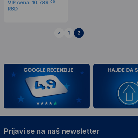
VIP cena: 10.789
00
RSD
<
1
2
Prijavi se na naš newsletter