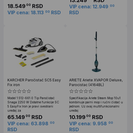
13.249
RSD
18.549
RSD
00
VIP cena: 12.949
00
VIP cena: 18.113
RSD
RSD
00
KARCHER Paročistač SC5 Easy
ARIETE Ariete XVAPOR Deluxe,
Fix iron
Parocistac (4164BL)
Model 1.512-661.0 Tip Paročistač
Specifikacija Ariete Steam Mop 10u1
Snaga 2250 W Dotatne funkcije SC
kombinuje parni mop i ručni čistač u
5 EasyFix Iron je pravi svestrani
jednom. Uz ovaj multifunkcionalni
uređaj za
uređaj
65.149
RSD
10.199
RSD
00
00
VIP cena: 63.898
VIP cena: 9.958
00
00
RSD
RSD