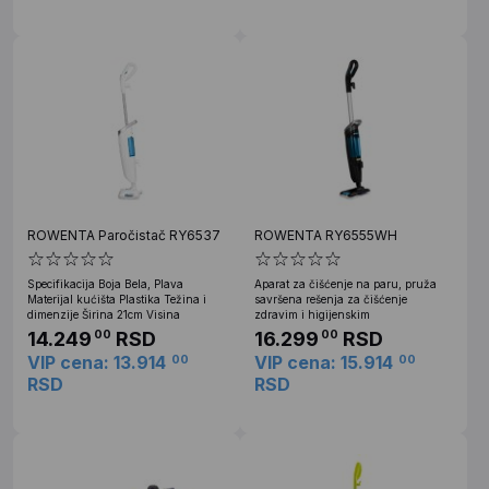
ROWENTA Paročistač RY6537
ROWENTA RY6555WH
Specifikacija Boja Bela, Plava
Aparat za čišćenje na paru, pruža
Materijal kućišta Plastika Težina i
savršena rešenja za čišćenje
dimenzije Širina 21cm Visina
zdravim i higijenskim
14.249
RSD
16.299
RSD
00
00
VIP cena: 13.914
VIP cena: 15.914
00
00
RSD
RSD