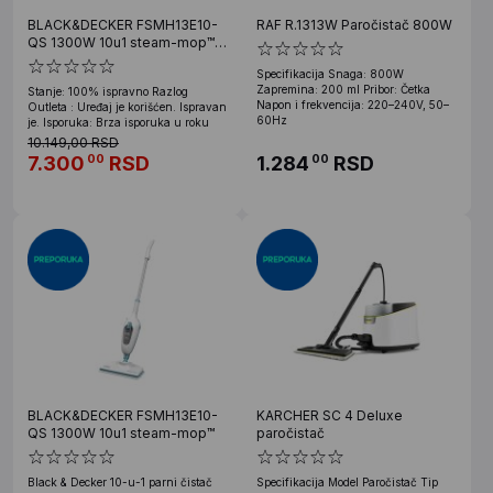
BLACK&DECKER FSMH13E10-
RAF R.1313W Paročistač 800W
QS 1300W 10u1 steam-mop™
OUTLET
Specifikacija Snaga: 800W
Zapremina: 200 ml Pribor: Četka
Stanje: 100% ispravno Razlog
Napon i frekvencija: 220–240V, 50–
Outleta : Uređaj je korišćen. Ispravan
60Hz
je. Isporuka: Brza isporuka u roku
10.149,00 RSD
7.300
RSD
1.284
RSD
00
00
BLACK&DECKER FSMH13E10-
KARCHER SC 4 Deluxe
QS 1300W 10u1 steam-mop™
paročistač
Black & Decker 10-u-1 parni čistač
Specifikacija Model Paročistač Tip