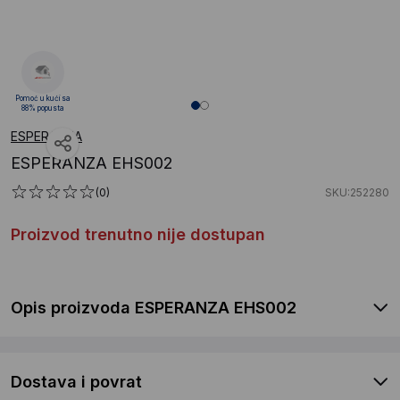
Pomoć u kući sa
88% popusta
ESPERANZA
ESPERANZA EHS002
(0)
SKU:252280
Proizvod trenutno nije dostupan
Opis proizvoda ESPERANZA EHS002
Dostava i povrat