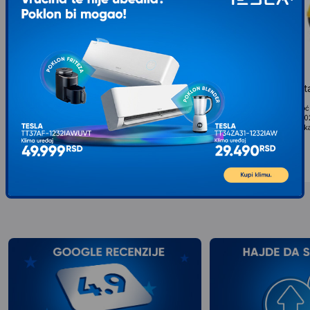
RAF R.1313W Paročistač 800W
RAF R.1028 Paročis
Specifikacija Snaga: 800W Zapremina: 200 ml
Raf R.1028 paročistač: Moć
Pribor: Četka Napon i frekvencija: 220–240V, 50–
čistoću Raf paročistač R.
60Hz Dužina...
koristi prirodnu moć pare ka
1.284
RSD
2.969
RSD
00
00