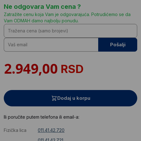
Ne odgovara Vam cena ?
Zatražite cenu koja Vam je odgovarajuća. Potrudićemo se da
Vam ODMAH damo najbolju ponudu.
Pošalji
RSD
Dodaj u korpu
Ili poručite putem telefona ili email-a:
Fizička lica
011.41.42.720
011.41.42.721