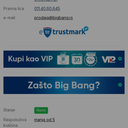
Pravna lica
011.40.60.645
e-mail:
prodaja@bigbang.rs
Stanje
Novo
Raspoloživa
manja od 5
količina