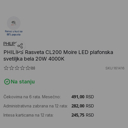
Pomoć u kući sa
88% popusta
PHILIPS
PHILIPS Rasveta CL200 Moire LED plafonska
svetiljka bela 20W 4000K
(0)
SKU:161416
Na stanju
Čekovima na 6 rata. Mesečno:
RSD
Administrativna zabrana na 12 rata:
RSD
Intesa karticama na 12 rata:
RSD