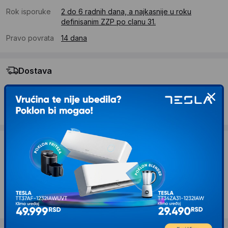
Rok isporuke
2 do 6 radnih dana, a najkasnije u roku
definisanim ZZP po clanu 31.
Pravo povrata
14 dana
Dostava
Standardna dostava se očekuje u roku od 2 do 6 radnih
dana
Troskovi dostave 490 RSD
Želite li ponudu za firmu?
Kontaktirajte nas
Opis proizvoda PHILIPS Rasveta CL200 Moire
LED plafonska svetiljka bela 20W 4000K