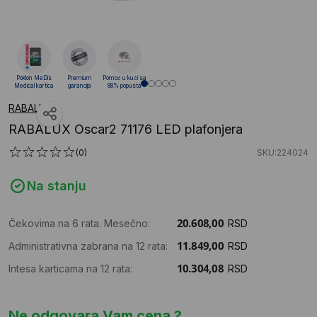
Poklon MeDis
Premium
Pomoć u kući sa
Medical kartica
garancija
88% popusta
RABALUX
RABALUX Oscar2 71176 LED plafonjera
(0)
SKU:224024
Na stanju
Čekovima na 6 rata. Mesečno:
RSD
Administrativna zabrana na 12 rata:
RSD
Intesa karticama na 12 rata:
RSD
Ne odgovara Vam cena ?