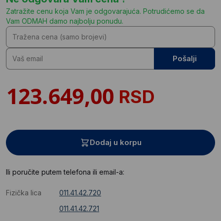
Zatražite cenu koja Vam je odgovarajuća. Potrudićemo se da
Vam ODMAH damo najbolju ponudu.
Pošalji
RSD
Dodaj u korpu
Ili poručite putem telefona ili email-a:
Fizička lica
011.41.42.720
011.41.42.721