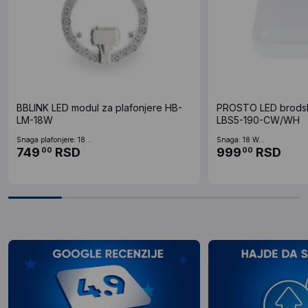
BBLINK LED modul za plafonjere HB-
PROSTO LED brods
LM-18W
LBS5-190-CW/WH
Snaga plafonjere: 18...
Snaga: 18 W...
749
RSD
999
RSD
00
00