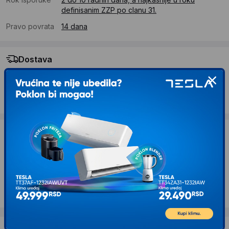
definisanim ZZP po clanu 31.
Pravo povrata
14 dana
Dostava
Standardna dostava se očekuje u roku od 2 do 10 radnih
dana
Troskovi dostave 490 RSD
Želite li ponudu za firmu?
Kontaktirajte nas
Opis proizvoda RABALUX Oscar2 71176 LED
plafonjera