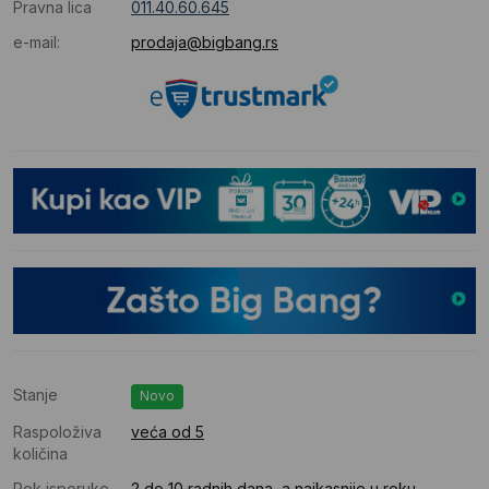
Pravna lica
011.40.60.645
e-mail:
prodaja@bigbang.rs
Stanje
Novo
Raspoloživa
veća od 5
količina
Rok isporuke
2 do 10 radnih dana, a najkasnije u roku