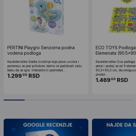
PERTINI Playgro Senzorna podna
ECO TOYS Podloga Z
vodena podloga
Elemenata (90.5x90
Karakteristike Slatke životinje koje plove unutra i
Karakteristike Ova podloga
pomeraju se pod pritiskom stalno će podsticati vašu
pene i sastoji se od 9 elem
bebu da se igra. Interaktivni podmetač...
90,5x90,5 cm, što omoguć
1.299
RSD
prostor...
00
1.469
RSD
00