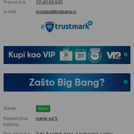
Pravna lica
011.40.60.645
e-mail:
prodaja@bigbang.rs
Stanje
Novo
Raspoloživa
manja od 5
količina
Rok isporuke
2 do 8 radnih dana, a najkasnije u roku