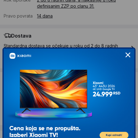
definisanim ZZP po clanu 31.
Pravo povrata
14 dana
Dostava
Standardna dostava se očekuje u roku od 2 do 8 radnih
dana
Troskovi dostave 490 RSD
Želite li ponudu za firmu?
Kontaktirajte nas
Opis proizvoda MoMi Podloga za bebe –
Puzzle