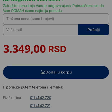
Zatražite cenu koja Vam je odgovarajuća. Potrudićemo se da
Vam ODMAH damo najbolju ponudu.
Pošalji
RSD
Dodaj u korpu
Ili poručite putem telefona ili email-a:
Fizička lica
011.41.42.720
011.41.42.721