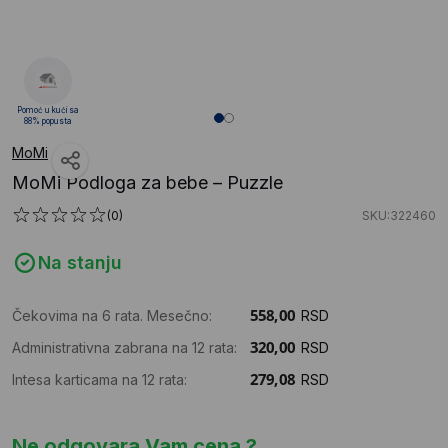
Pomoć u kući sa
88% popusta
MoMi
MoMi Podloga za bebe – Puzzle
(0)
SKU:322460
Na stanju
Čekovima na 6 rata. Mesečno:
RSD
Administrativna zabrana na 12 rata:
RSD
Intesa karticama na 12 rata:
RSD
Ne odgovara Vam cena ?