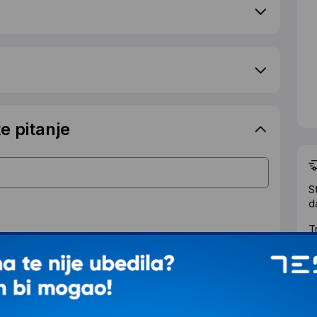
e pitanje
S
d
T
IJALNOJ CENI
Ž