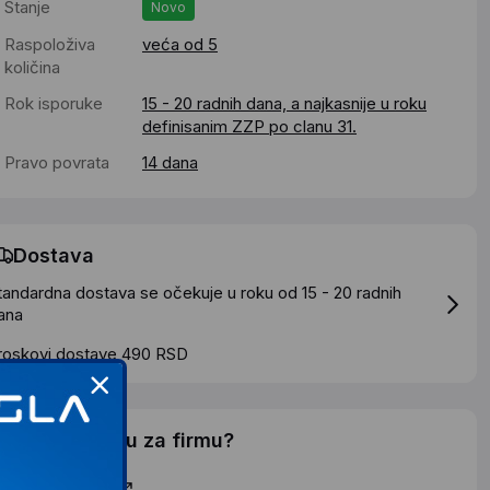
Stanje
Novo
Raspoloživa
veća od 5
količina
Rok isporuke
15 - 20 radnih dana, a najkasnije u roku
definisanim ZZP po clanu 31.
Pravo povrata
14 dana
Dostava
tandardna dostava se očekuje u roku od 15 - 20 radnih
ana
roskovi dostave 490 RSD
elite li ponudu za firmu?