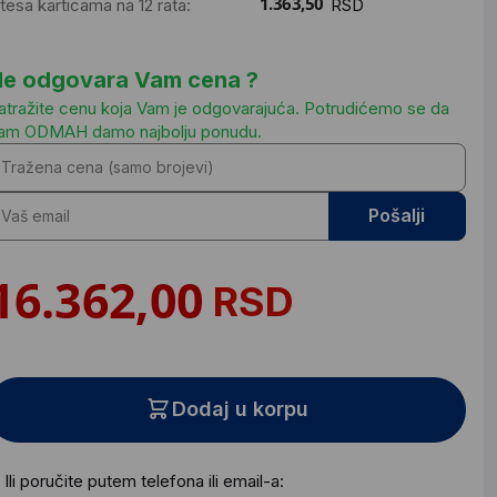
ntesa karticama na 12 rata:
RSD
e odgovara Vam cena ?
atražite cenu koja Vam je odgovarajuća. Potrudićemo se da
am ODMAH damo najbolju ponudu.
Pošalji
RSD
Dodaj u korpu
Ili poručite putem telefona ili email-a: