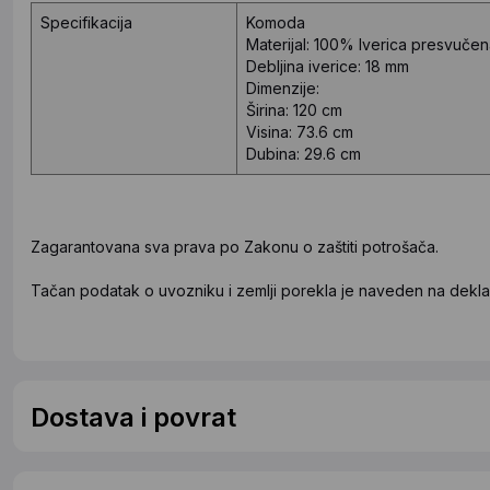
Specifikacija
Komoda
Materijal: 100% Iverica presvuč
Debljina iverice: 18 mm
Dimenzije:
Širina: 120 cm
Visina: 73.6 cm
Dubina: 29.6 cm
Zagarantovana sva prava po Zakonu o zaštiti potrošača.
Tačan podatak o uvozniku i zemlji porekla je naveden na deklar
Dostava i povrat