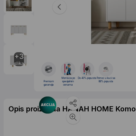
+3
slika
Montaza po
Do 40% popusta
Pomoć u kući sa
Premium
specijalnim
88% popusta
garancija
cenama
Opis proizvoda HANAH HOME Komod