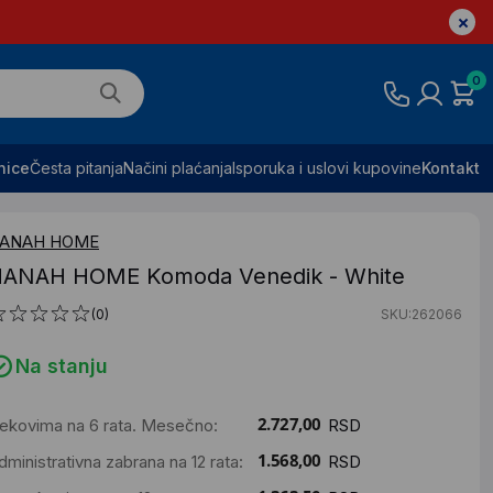
0
nice
Česta pitanja
Načini plaćanja
Isporuka i uslovi kupovine
Kontakt
ANAH HOME
ANAH HOME Komoda Venedik - White
(0)
SKU:262066
Na stanju
ekovima na 6 rata. Mesečno:
RSD
dministrativna zabrana na 12 rata:
RSD