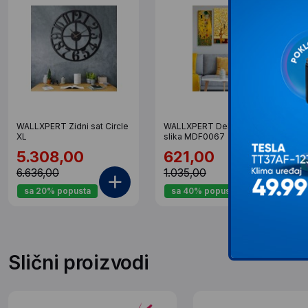
WALLXPERT Zidni sat Circle
WALLXPERT Dekorativna
XL
slika MDF0067
5.308,00
621,00
6.636,00
1.035,00
sa 20% popusta
sa 40% popusta
Slični proizvodi