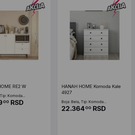
HOME RE2 W
HANAH HOME Komoda Kale
4927
 Tip: Komoda...
9
RSD
00
Boja: Bela, Tip: Komoda...
22.364
RSD
00