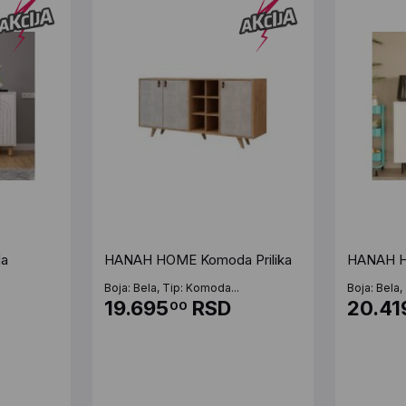
a
HANAH HOME Komoda Prilika
HANAH 
Boja: Bela, Tip: Komoda...
Boja: Bela,
19.695
RSD
20.41
00