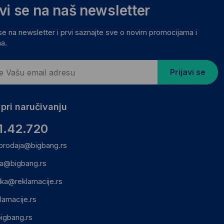
avi se na naš newsletter
 se na newsletter i prvi saznajte sve o novim promocijama i
a.
Prijavi se
pri naručivanju
1.42.720
prodaja@bigbang.rs
ca@bigbang.rs
ika@reklamacije.rs
lamacije.rs
igbang.rs