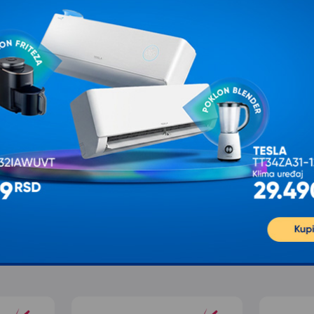
K
OPVIQ Podna lampa AYD
OPVIQ Podna lampa 115
2806
1.897,00
1.892,00
2.372,00
2.365,00
sa 20% popusta
sa 20% popusta