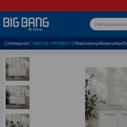
Kategorije
AKCIJE I PROMOCIJE
Najtraženije
Rasprodaja
Ou
Početna
SVE ZA KUĆU I KANCELARIJU
Police i komode