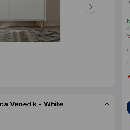
I
N
Z
V
a Venedik - White