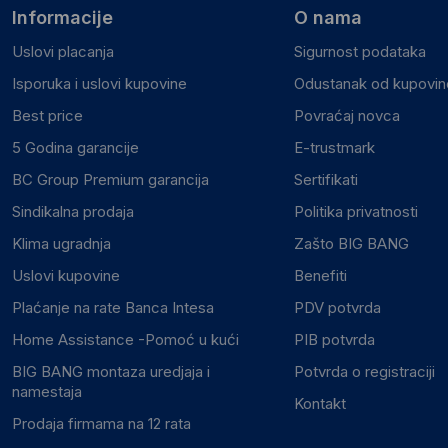
Informacije
O nama
Uslovi placanja
Sigurnost podataka
Isporuka i uslovi kupovine
Odustanak od kupovine
Best price
Povraćaj novca
5 Godina garancije
E-trustmark
BC Group Premium garancija
Sertifikati
Sindikalna prodaja
Politika privatnosti
Klima ugradnja
Zašto BIG BANG
Uslovi kupovine
Benefiti
Plaćanje na rate Banca Intesa
PDV potvrda
Home Assistance -Pomoć u kući
PIB potvrda
BIG BANG montaza uredjaja i
Potvrda o registraciji
namestaja
Kontakt
Prodaja firmama na 12 rata