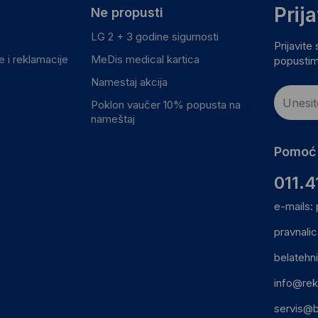
Prij
Ne propusti
LG 2 + 3 godine sigurnosti
Prijavite
 i reklamacije
MeDis medical kartica
popustim
Namestaj akcija
Poklon vaučer 10% popusta na
nameštaj
Pomoć 
011.4
e-mails:
pravnali
belatehn
info@rek
servis@b