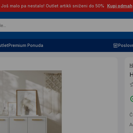
Još malo pa nestalo! Outlet artikli sniženi do 50%
Kupi odmah
tlet
Premium Ponuda
Poslov
H
H
Č
A