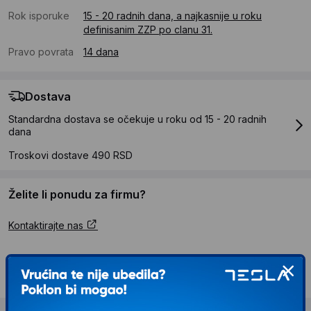
Rok isporuke
15 - 20 radnih dana, a najkasnije u roku
definisanim ZZP po clanu 31.
Pravo povrata
14 dana
Dostava
Standardna dostava se očekuje u roku od 15 - 20 radnih
dana
Troskovi dostave 490 RSD
Želite li ponudu za firmu?
Kontaktirajte nas
Opis proizvoda HANAH HOME Polica za
knjige Alice Ephesus Gold