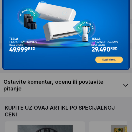
Dostava i povrat
Garancija
Recenzije kupaca
Ostavite komentar, ocenu ili postavite
pitanje
KUPITE UZ OVAJ ARTIKL PO SPECIJALNOJ
CENI