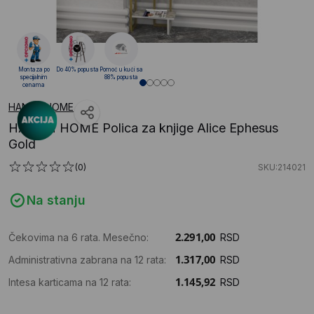
Montaza po
Do 40% popusta
Pomoć u kući sa
specijalnim
88% popusta
cenama
HANAH HOME
HANAH HOME Polica za knjige Alice Ephesus
Gold
(0)
SKU:214021
Na stanju
Čekovima na 6 rata. Mesečno:
RSD
Administrativna zabrana na 12 rata:
RSD
Intesa karticama na 12 rata:
RSD