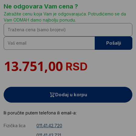
Ne odgovara Vam cena ?
Zatražite cenu koja Vam je odgovarajuća. Potrudićemo se da
Vam ODMAH damo najbolju ponudu.
Pošalji
RSD
Dodaj u korpu
Ili poručite putem telefona ili email-a:
Fizička lica
011.41.42.720
011.41.42.721