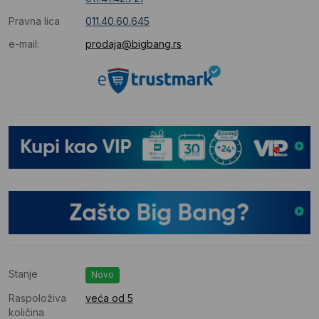
Pravna lica
011.40.60.645
e-mail:
prodaja@bigbang.rs
Stanje
Novo
Raspoloživa
veća od 5
količina