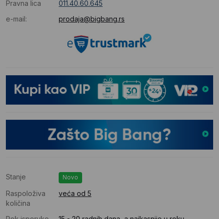
Pravna lica
011.40.60.645
e-mail:
prodaja@bigbang.rs
Stanje
Novo
Raspoloživa
veća od 5
količina
Rok isporuke
15 - 20 radnih dana, a najkasnije u roku