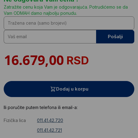
Zatražite cenu koja Vam je odgovarajuća. Potrudićemo se da
Vam ODMAH damo najbolju ponudu.
Pošalji
RSD
Dodaj u korpu
Ili poručite putem telefona ili email-a:
Fizička lica
011.41.42.720
011.41.42.721