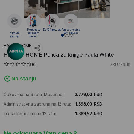
Montaza po
Do 40% popusta
Pomoć u kući sa
Premium
specijalnim
88% popusta
garancija
cenama
HANAH HOME
HANAH HOME Polica za knjige Paula White
(0)
SKU:171919
Na stanju
Čekovima na 6 rata. Mesečno:
RSD
Administrativna zabrana na 12 rata:
RSD
Intesa karticama na 12 rata:
RSD
Ne odgovara Vam cena ?