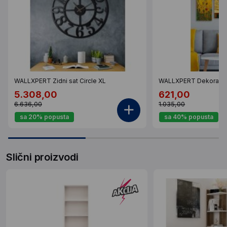
WALLXPERT Zidni sat Circle XL
WALLXPERT Dekorativ
5.308,00
621,00
6.636,00
1.035,00
sa 20% popusta
sa 40% popusta
Slični proizvodi