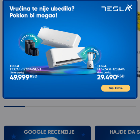
DOLPHIN Papir Fotokopir A4/80g m2/
EUROBASIC Papir za
500 Lista za laser, inkjet i fotokopir
80g
masine Ris papira (44387)
Tip DOLPHIN Papir Fotokopir A4/80g m2/ 500 Lista
Tip Papir za štampanje A4 K
za laser, inkjet i fotokopir masine Karakteristike
pakovanju 500 Preporučen
Listova u pakovanju: 500 Težine medija: 80 g/m2
Kanacelarijski Težine medi
Veličina...
papira A4...
599
RSD
599
RSD
00
00