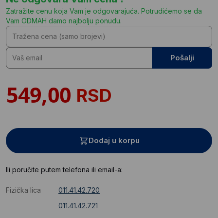
Zatražite cenu koja Vam je odgovarajuća. Potrudićemo se da
Vam ODMAH damo najbolju ponudu.
Pošalji
RSD
Dodaj u korpu
Ili poručite putem telefona ili email-a:
Fizička lica
011.41.42.720
011.41.42.721