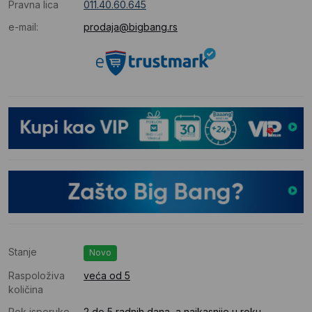
Pravna lica
011.40.60.645
e-mail:
prodaja@bigbang.rs
Stanje
Novo
Raspoloživa
veća od 5
količina
Rok isporuke
2 do 5 radnih dana, a najkasnije u roku