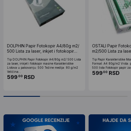
DOLPHIN Papir Fotokopir A4/80g m2/
OSTALI Papir Fotok
500 Lista za laser, inkjet i fotokopir
m2/500 Lista za laser
masine Ris papira (44387)
masine Ris papira
Tip DOLPHIN Papir Fotokopir A4/80g m2/ 500 Lista
Tip Papir Karakteristike Mo
za laser, inkjet i fotokopir masine Karakteristike
Format: A4 80g/m2 Vrsta: p
Listova u pakovanju: 500 Težine medija: 80 g/m2
500 lista Fotokopir papir za 
Veličina...
599
RSD
00
599
RSD
00