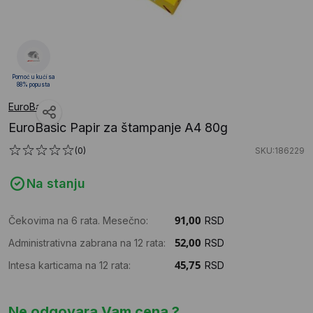
Pomoć u kući sa
88% popusta
EuroBasic
EuroBasic Papir za štampanje A4 80g
(0)
SKU:186229
Na stanju
Čekovima na 6 rata. Mesečno:
RSD
Administrativna zabrana na 12 rata:
RSD
Intesa karticama na 12 rata:
RSD
Ne odgovara Vam cena ?