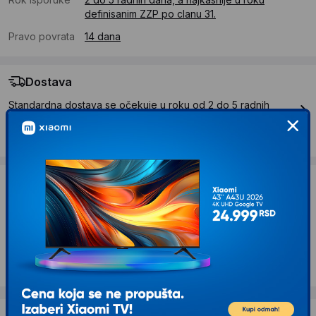
definisanim ZZP po clanu 31.
Pravo povrata
14 dana
Dostava
Standardna dostava se očekuje u roku od 2 do 5 radnih
dana
Troskovi dostave 490 RSD
Želite li ponudu za firmu?
Kontaktirajte nas
Opis proizvoda EuroBasic Papir za štampanje
A4 80g