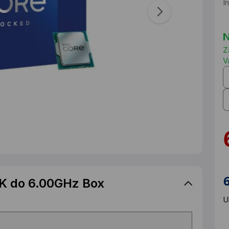
I
N
Z
V
0K do 6.00GHz Box
U