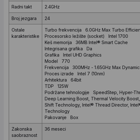
Radni takt
2.4GHz
Broj jezgara
24
Ostale
Turbo frekvencija 6.0GHz Max Turbo Efficien
karakteristike
Procesorsko ležište (socket) Intel 1700
Keš memorija 36MB Intel® Smart Cache
Integrisana grafika Da
Grafika Intel UHD Graphics
Model 770
Frekvencija 300MHz - 1.65GHz Max Dynamic
Proces izrade Intel 7 (10nm)
Arhitektura 64bit
TDP 125W
Podržane tehnologije SpeedStep, Hyper-Threa
Deep Learning Boost, Thermal Velocity Boost, 
Shift Technology, Intel® Thread Director, In
Technology
Pakovanje Box
Zakonska
36 meseci
saobraznost