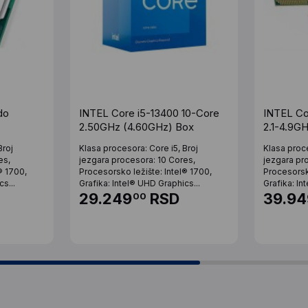
do
INTEL Core i5-13400 10-Core
INTEL Co
2.50GHz (4.60GHz) Box
2.1-4.9G
Broj
Klasa procesora: Core i5, Broj
Klasa proce
es,
jezgara procesora: 10 Cores,
jezgara pr
® 1700,
Procesorsko ležište: Intel® 1700,
Procesorsko
s...
Grafika: Intel® UHD Graphics...
Grafika: In
29.249
RSD
39.94
00