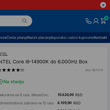
0
nice
Česta pitanja
Načini plaćanja
Isporuka i uslovi kupovine
Kontakt
NTEL
NTEL Core i9-14900K do 6.00GHz Box
(5)
SKU:187379
Na stanju
ekovima na 6 rata. Mesečno:
RSD
dministrativna zabrana na 12 rata:
RSD