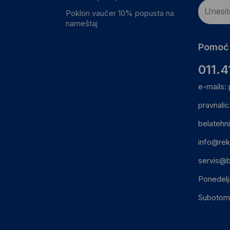
Poklon vaučer 10% popusta na
nameštaj
Pomoć 
011.4
e-mails:
pravnali
belatehn
info@rek
servis@b
Ponedelj
Subotom: