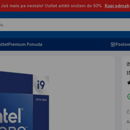
Još malo pa nestalo! Outlet artikli sniženi do 50%
Kupi odmah
tlet
Premium Ponuda
Poslov
I
I
Č
A