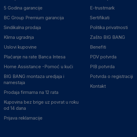
5 Godina garancije
E-trustmark
BC Group Premium garancija
Sertifikati
Sindikalna prodaja
Politika privatnosti
Klima ugradnja
Zašto BIG BANG
Uslovi kupovine
Benefiti
Plaćanje na rate Banca Intesa
PDV potvrda
Home Assistance -Pomoć u kući
PIB potvrda
BIG BANG montaza uredjaja i
Potvrda o registraciji
namestaja
Kontakt
Prodaja firmama na 12 rata
Kupovina bez brige uz povrat u roku
od 14 dana
Prijava reklamacije