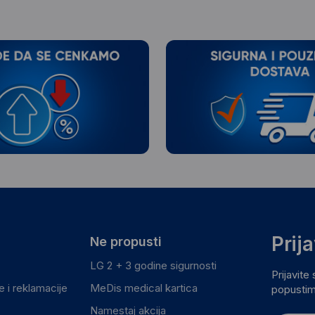
Prij
Ne propusti
LG 2 + 3 godine sigurnosti
Prijavite
 i reklamacije
MeDis medical kartica
popustim
Namestaj akcija