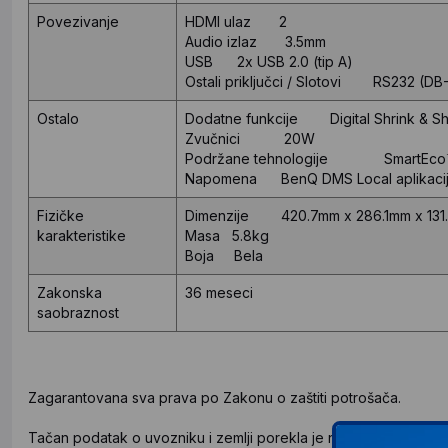
Povezivanje
HDMI ulaz 2
Audio izlaz 3.5mm
USB 2x USB 2.0 (tip A)
Ostali priključci / Slotovi RS232 (DB
Ostalo
Dodatne funkcije Digital Shrink & Shif
Zvučnici 20W
Podržane tehnologije SmartEco
Napomena BenQ DMS Local aplikaci
Fizičke
Dimenzije 420.7mm x 286.1mm x 131
karakteristike
Masa 5.8kg
Boja Bela
Zakonska
36 meseci
saobraznost
Zagarantovana sva prava po Zakonu o zaštiti potrošača.
Tačan podatak o uvozniku i zemlji porekla je naveden na deklar