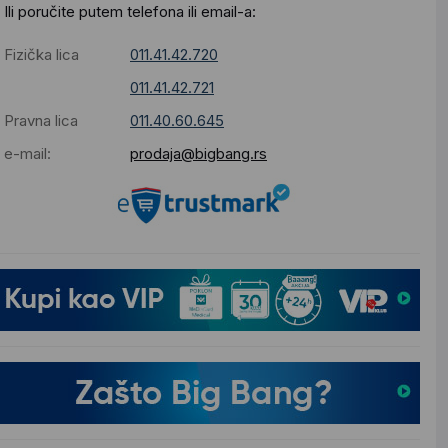
Ili poručite putem telefona ili email-a:
Fizička lica
011.41.42.720
011.41.42.721
Pravna lica
011.40.60.645
e-mail:
prodaja@bigbang.rs