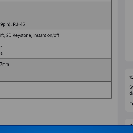
-9pin), RJ-45
t, 2D Keystone, Instant on/off
™
ja
.7mm
S
d
T
Ž
aciji proizvoda.