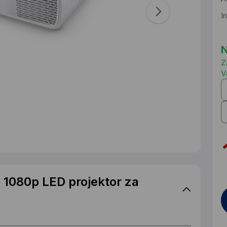
I
N
Z
V
1080p LED projektor za