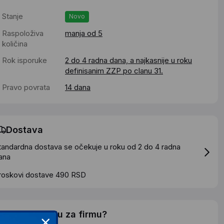
Stanje
Novo
Raspoloživa
manja od 5
količina
Rok isporuke
2 do 4 radna dana, a najkasnije u roku
definisanim ZZP po clanu 31.
Pravo povrata
14 dana
Dostava
tandardna dostava se očekuje u roku od 2 do 4 radna
ana
roskovi dostave 490 RSD
elite li ponudu za firmu?