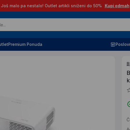
Još malo pa nestalo! Outlet artikli sniženi do 50%
Kupi odmah
tlet
Premium Ponuda
Poslov
B
B
k
Č
A