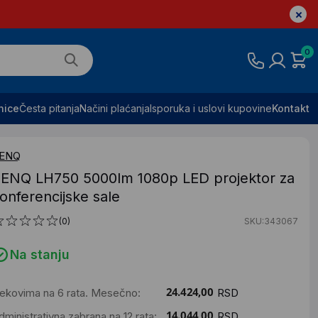
0
nice
Česta pitanja
Načini plaćanja
Isporuka i uslovi kupovine
Kontakt
ENQ
ENQ LH750 5000lm 1080p LED projektor za
onferencijske sale
(0)
SKU:343067
Na stanju
ekovima na 6 rata. Mesečno:
RSD
dministrativna zabrana na 12 rata:
RSD