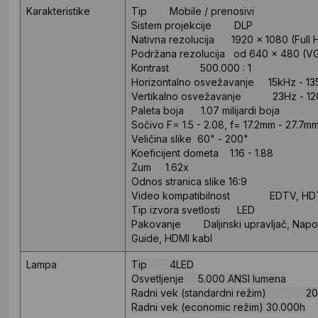
Karakteristike
Tip Mobile / prenosivi
Sistem projekcije DLP
Nativna rezolucija 1920 x 1080 (Full 
Podržana rezolucija od 640 x 480 (VG
Kontrast 500.000 : 1
Horizontalno osvežavanje 15kHz - 13
Vertikalno osvežavanje 23Hz - 12
Paleta boja 1.07 milijardi boja
Sočivo F= 1.5 - 2.08, f= 17.2mm - 27.7m
Veličina slike 60" - 200"
Koeficijent dometa 1.16 - 1.88
Zum 1.62x
Odnos stranica slike 16:9
Video kompatibilnost EDTV, HD
Tip izvora svetlosti LED
Pakovanje Daljinski upravljač, Naponski
Guide, HDMI kabl
Lampa
Tip 4LED
Osvetljenje 5.000 ANSI lumena
Radni vek (standardni režim) 20
Radni vek (economic režim) 30.000h