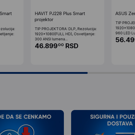
Smart
HAVIT PJ228 Plus Smart
ASUS Ze
projektor
TIP PROJEK
1920x1080(
olucija:
TIP PROJEKTORA: DLP, Rezolucija:
960 LED Lu
tljenje:
1920x1080(FULL HD), Osvetljenje:
56.49
300 ANSI lumena...
46.899
RSD
00