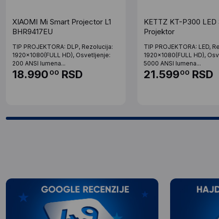
XIAOMI Mi Smart Projector L1
KETTZ KT-P300 LED 
BHR9417EU
Projektor
TIP PROJEKTORA: DLP, Rezolucija:
TIP PROJEKTORA: LED, Rez
1920x1080(FULL HD), Osvetljenje:
1920x1080(FULL HD), Osve
200 ANSI lumena...
5000 ANSI lumena...
18.990
RSD
21.599
RSD
00
00