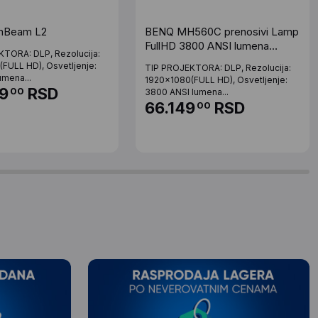
nBeam L2
BENQ MH560C prenosivi Lamp
FullHD 3800 ANSI lumena
TORA: DLP, Rezolucija:
15000:1 projektor
FULL HD), Osvetljenje:
TIP PROJEKTORA: DLP, Rezolucija:
mena...
1920x1080(FULL HD), Osvetljenje:
9
RSD
00
3800 ANSI lumena...
66.149
RSD
00