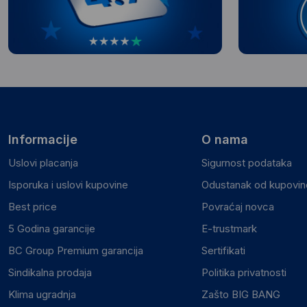
Informacije
O nama
Uslovi placanja
Sigurnost podataka
Isporuka i uslovi kupovine
Odustanak od kupovine
Best price
Povraćaj novca
5 Godina garancije
E-trustmark
BC Group Premium garancija
Sertifikati
Sindikalna prodaja
Politika privatnosti
Klima ugradnja
Zašto BIG BANG