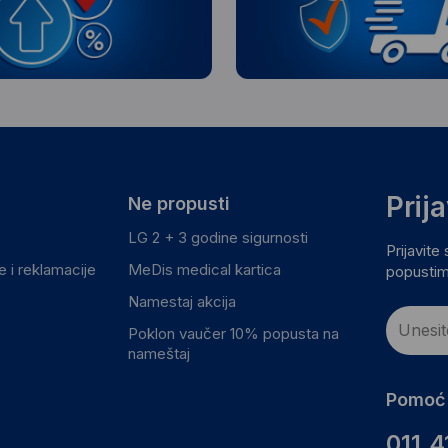
Prij
Ne propusti
LG 2 + 3 godine sigurnosti
Prijavite
 i reklamacije
MeDis medical kartica
popustim
Namestaj akcija
Poklon vaučer 10% popusta na
nameštaj
Pomoć 
011.4