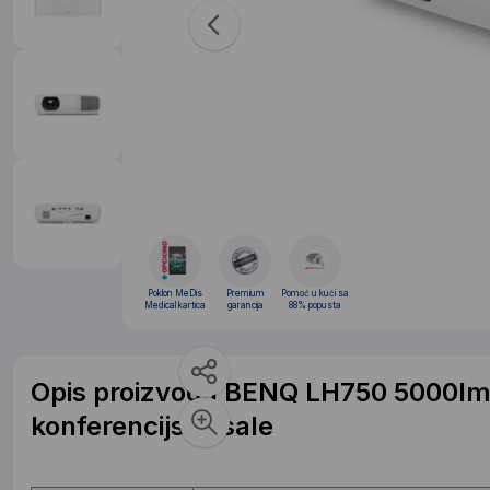
Poklon MeDis
Premium
Pomoć u kući sa
Medical kartica
garancija
88% popusta
Opis proizvoda BENQ LH750 5000lm 
konferencijske sale