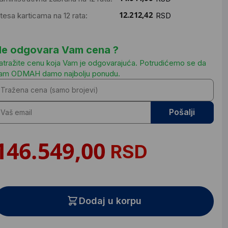
ntesa karticama na 12 rata:
RSD
e odgovara Vam cena ?
atražite cenu koja Vam je odgovarajuća. Potrudićemo se da
am ODMAH damo najbolju ponudu.
Pošalji
RSD
Dodaj u korpu