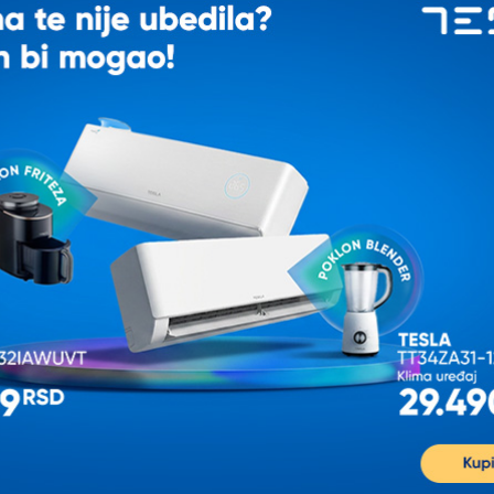
K
e pitanje