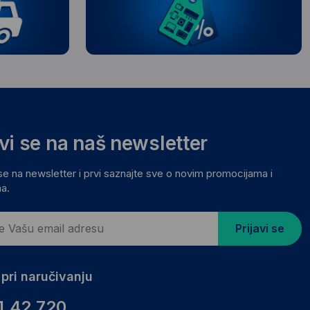
avi se na naš newsletter
 se na newsletter i prvi saznajte sve o novim promocijama i
a.
Prijavi se
pri naručivanju
1.42.720