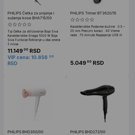
PHILIPS Četka za uvijanje i
PHILIPS Trimer BT3620/15
sušenje kose BHA715/00
Karakteristike Postavke dužine : 0.5 –
20 mm Precizni koraci : 40 Vreme
Tip Četka za stilizovanje Boja Siva
rada : 70 minuta Napajanje USB ili
Karakteristike Snaga 1000 W Boja
Siva Funkcije Rotiranje u oba smera
3 nivoa
11.149
RSD
00
VIP cena: 10.856
00
5.049
RSD
00
RSD
PHILIPS BHD300/00
PHILIPS BHD272/00