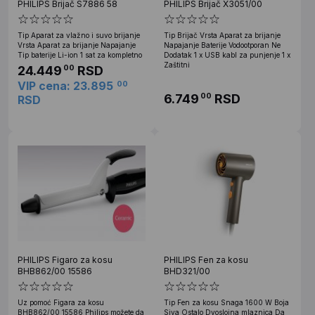
PHILIPS Brijač S7886 58
PHILIPS Brijač X3051/00
Tip Aparat za vlažno i suvo brijanje
Tip Brijač Vrsta Aparat za brijanje
Vrsta Aparat za brijanje Napajanje
Napajanje Baterije Vodootporan Ne
Tip baterije Li-ion 1 sat za kompletno
Dodatak 1 x USB kabl za punjenje 1 x
Zaštitni
24.449
RSD
00
VIP cena: 23.895
00
6.749
RSD
00
RSD
PHILIPS Figaro za kosu
PHILIPS Fen za kosu
BHB862/00 15586
BHD321/00
Uz pomoć Figara za kosu
Tip Fen za kosu Snaga 1600 W Boja
BHB862/00 15586 Philips možete da
Siva Ostalo Dvoslojna mlaznica Da