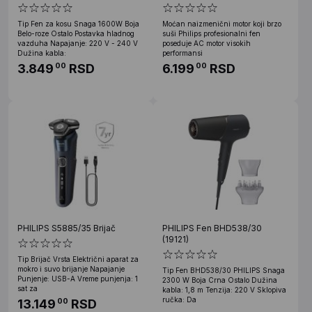
Tip Fen za kosu Snaga 1600W Boja
Moćan naizmenični motor koji brzo
Belo-roze Ostalo Postavka hladnog
suši Philips profesionalni fen
vazduha Napajanje: 220 V - 240 V
poseduje AC motor visokih
Dužina kabla:
performansi
3.849
RSD
6.199
RSD
00
00
PHILIPS S5885/35 Brijač
PHILIPS Fen BHD538/30
(19121)
Tip Brijač Vrsta Električni aparat za
mokro i suvo brijanje Napajanje
Tip Fen BHD538/30 PHILIPS Snaga
Punjenje: USB-A Vreme punjenja: 1
2300 W Boja Crna Ostalo Dužina
sat za
kabla: 1,8 m Tenzija: 220 V Sklopiva
ručka: Da
13.149
RSD
00