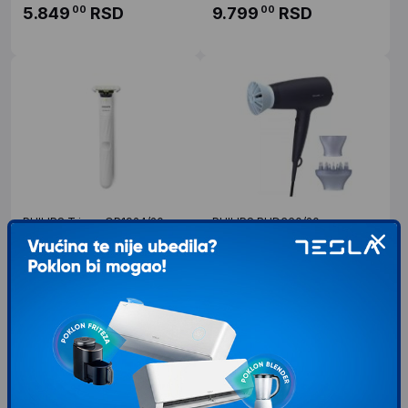
5.849
RSD
9.799
RSD
00
00
PHILIPS Trimer QP1924/20
PHILIPS BHD360/20
Karakteristike Sistem za brijanje
Model Model Philips fen BHD360/20
Tehnologija pra ćenja kontura
Snaga 2100 W Boja crna Ostalo
SkinProtect sečivo Trostruki sistem
Ostalo 6 postavke toplote i brzine
zaštite
Napredna jonska
4.799
RSD
4.549
RSD
00
00