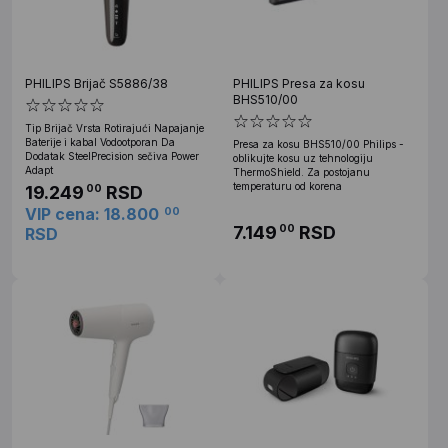
PHILIPS Brijač S5886/38
PHILIPS Presa za kosu
BHS510/00
Tip Brijač Vrsta Rotirajući Napajanje
Baterije i kabal Vodootporan Da
Presa za kosu BHS510/00 Philips -
Dodatak SteelPrecision sečiva Power
oblikujte kosu uz tehnologiju
Adapt
ThermoShield. Za postojanu
temperaturu od korena
19.249
RSD
00
VIP cena: 18.800
00
7.149
RSD
00
RSD