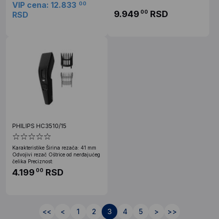
VIP cena: 12.833
00
9.949
RSD
00
RSD
PHILIPS HC3510/15
Karakteristike Širina rezača: 41 mm
Odvojivi rezač Oštrice od nerđajućeg
čelika Preciznost:
4.199
RSD
00
<<
<
1
2
3
4
5
>
>>