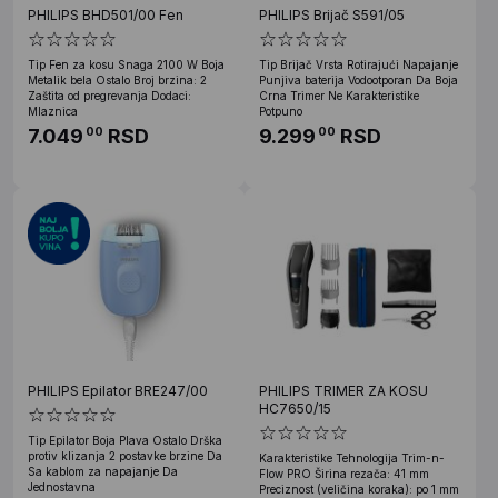
PHILIPS BHD501/00 Fen
PHILIPS Brijač S591/05
Tip Fen za kosu Snaga 2100 W Boja
Tip Brijač Vrsta Rotirajući Napajanje
Metalik bela Ostalo Broj brzina: 2
Punjiva baterija Vodootporan Da Boja
Zaštita od pregrevanja Dodaci:
Crna Trimer Ne Karakteristike
Mlaznica
Potpuno
7.049
RSD
9.299
RSD
00
00
PHILIPS Epilator BRE247/00
PHILIPS TRIMER ZA KOSU
HC7650/15
Tip Epilator Boja Plava Ostalo Drška
protiv klizanja 2 postavke brzine Da
Karakteristike Tehnologija Trim-n-
Sa kablom za napajanje Da
Flow PRO Širina rezača: 41 mm
Jednostavna
Preciznost (veličina koraka): po 1 mm