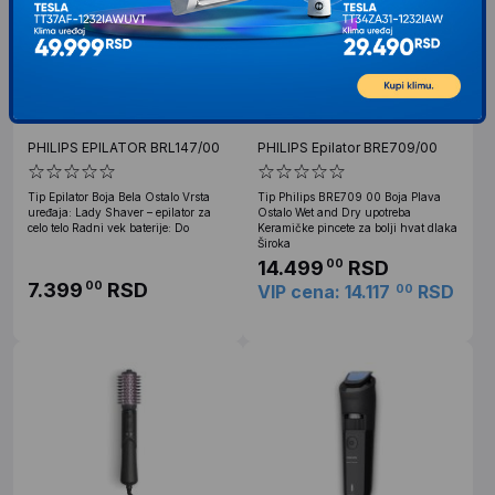
PHILIPS EPILATOR BRL147/00
PHILIPS Epilator BRE709/00
Tip Epilator Boja Bela Ostalo Vrsta
Tip Philips BRE709 00 Boja Plava
uređaja: Lady Shaver – epilator za
Ostalo Wet and Dry upotreba
celo telo Radni vek baterije: Do
Keramičke pincete za bolji hvat dlaka
Široka
14.499
RSD
00
7.399
RSD
00
VIP cena: 14.117
RSD
00