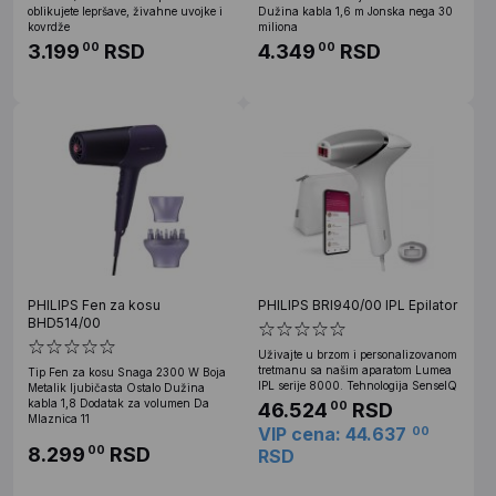
oblikujete lepršave, živahne uvojke i
Dužina kabla 1,6 m Jonska nega 30
kovrdže
miliona
3.199
RSD
4.349
RSD
00
00
PHILIPS Fen za kosu
PHILIPS BRI940/00 IPL Epilator
BHD514/00
Uživajte u brzom i personalizovanom
tretmanu sa našim aparatom Lumea
Tip Fen za kosu Snaga 2300 W Boja
IPL serije 8000. Tehnologija SenseIQ
Metalik ljubičasta Ostalo Dužina
kabla 1,8 Dodatak za volumen Da
46.524
RSD
00
Mlaznica 11
VIP cena: 44.637
00
8.299
RSD
00
RSD