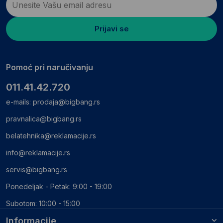
Prijavi se
Pomoć pri naručivanju
011.41.42.720
e-mails:
prodaja@bigbang.rs
pravnalica@bigbang.rs
belatehnika@reklamacije.rs
info@reklamacije.rs
servis@bigbang.rs
Ponedeljak - Petak: 9:00 - 19:00
Subotom: 10:00 - 15:00
Informacije