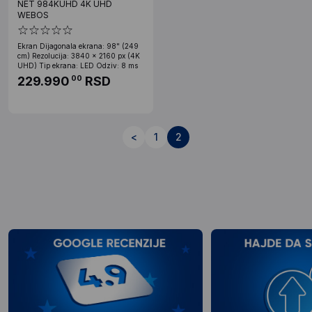
NET 984KUHD 4K UHD
WEBOS
Ekran Dijagonala ekrana: 98" (249
cm) Rezolucija: 3840 × 2160 px (4K
UHD) Tip ekrana: LED Odziv: 8 ms
229.990
RSD
00
<
1
2