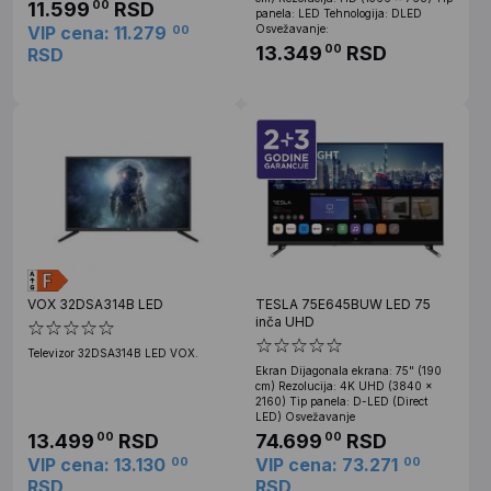
11.599
RSD
00
panela: LED Tehnologija: DLED
VIP cena: 11.279
Osvežavanje:
00
13.349
RSD
00
RSD
VOX 32DSA314B LED
TESLA 75E645BUW LED 75
inča UHD
Televizor 32DSA314B LED VOX.
Ekran Dijagonala ekrana: 75" (190
cm) Rezolucija: 4K UHD (3840 x
2160) Tip panela: D-LED (Direct
LED) Osvežavanje
13.499
RSD
74.699
RSD
00
00
VIP cena: 13.130
VIP cena: 73.271
00
00
RSD
RSD