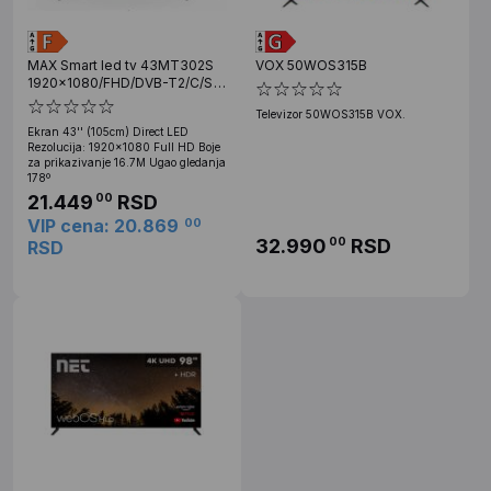
MAX Smart led tv 43MT302S
VOX 50WOS315B
1920x1080/FHD/DVB-T2/C/S
Frameless (43MT302S)
Televizor 50WOS315B VOX.
Ekran 43'' (105cm) Direct LED
Rezolucija: 1920x1080 Full HD Boje
za prikazivanje 16.7M Ugao gledanja
178º
21.449
RSD
00
VIP cena: 20.869
00
32.990
RSD
00
RSD