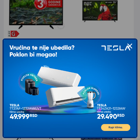
VOX 32DSA662Y LED
NET 754KUHD 4K UHD
WEBOS
Televizor VOX 32DSA662Y
karakteriše odličan LED ekran
Ekran Dijagonala ekrana: 75" (191
rezolucije 1366x768(HD Ready)
cm) Rezolucija: 3840 × 2160 (4K
visokog kvaliteta.
UHD) Odnos stranica: 16:9 Brzina
osvežavanja:
19.799
RSD
00
VIP cena: 19.279
00
72.990
RSD
00
RSD