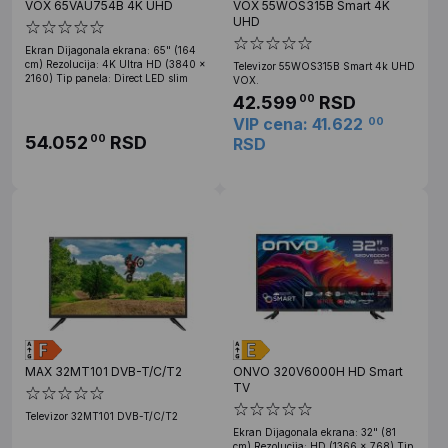
VOX 65VAU754B 4K UHD
VOX 55WOS315B Smart 4K
UHD
Ekran Dijagonala ekrana: 65" (164
cm) Rezolucija: 4K Ultra HD (3840 ×
Televizor 55WOS315B Smart 4k UHD
2160) Tip panela: Direct LED slim
VOX.
42.599
RSD
00
VIP cena: 41.622
00
54.052
RSD
00
RSD
MAX 32MT101 DVB-T/C/T2
ONVO 320V6000H HD Smart
TV
Televizor 32MT101 DVB-T/C/T2
Ekran Dijagonala ekrana: 32" (81
cm) Rezolucija: HD (1366 x 768) Tip