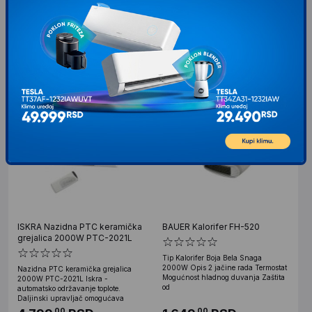
Funkcije: - Podesiv raspon
3000w Opis Broj rebara: 3 grejača
temperature : 12°C - 28°C -
Ventilator: Ne Dimenzije:
Jednostavno podešavanje
720x380x220 mm Karakteristike:
11.399
RSD
00
VIP cena: 10.967
00
4.599
RSD
00
RSD
ISKRA Nazidna PTC keramička
BAUER Kalorifer FH-520
grejalica 2000W PTC-2021L
Tip Kalorifer Boja Bela Snaga
2000W Opis 2 jačine rada Termostat
Nazidna PTC keramička grejalica
Mogućnost hladnog duvanja Zaštita
2000W PTC-2021L Iskra -
od
automatsko održavanje toplote.
Daljinski upravljač omogućava
00
00