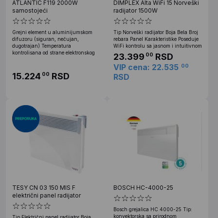
ATLANTIC F119 2000W
DIMPLEX Alta WiFi 15 Norveški
samostojeći
radijator 1500W
Grejni element u aluminijumskom
Tip Norveški radijator Boja Bela Broj
difuzoru (siguran, nečujan,
rebara Panel Karakteristike Poseduje
dugotrajan) Temperatura
WiFi kontrolu sa jasnom i intuitivnom
kontrolisana od strane elektronskog
23.399
RSD
00
VIP cena: 22.535
00
15.224
RSD
00
RSD
TESY CN 03 150 MIS F
BOSCH HC-4000-25
električni panel radijator
Bosch grejalica HC 4000-25 Tip:
konvektorska sa prirodnom
Tip Električni panel radijator Boja