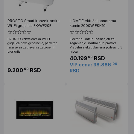
PROSTO Smart konvektorska
HOME Električni panorama
Wi-Fi grejalica FK-WF20E
kamin 2000W FKK10
PROSTO konvektorska Wi-Fi
Električni kamin, namenjen za
grejalica nove generacije, pametno
zagrevanje unutrašnjih prostora
rešenje za zagrevanje zatvorenih
Vizuelni efekat plamena podesiv u 3
prostorija
nivoa
40.199
RSD
00
VIP cena: 38.886
00
9.200
RSD
00
RSD