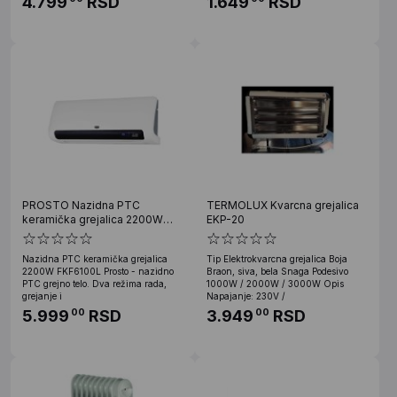
4.799
RSD
1.649
RSD
PROSTO Nazidna PTC
TERMOLUX Kvarcna grejalica
keramička grejalica 2200W
EKP-20
FKF6100L
Nazidna PTC keramička grejalica
Tip Elektrokvarcna grejalica Boja
2200W FKF6100L Prosto - nazidno
Braon, siva, bela Snaga Podesivo
PTC grejno telo. Dva režima rada,
1000W / 2000W / 3000W Opis
grejanje i
Napajanje: 230V /
5.999
RSD
3.949
RSD
00
00