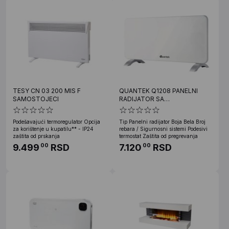
TESY CN 03 200 MIS F
QUANTEK Q1208 PANELNI
SAMOSTOJECI
RADIJATOR SA
TERMOSTATOM 2000W IP24
ZAŠTITA
Podešavajući termoregulator Opcija
Tip Panelni radijator Boja Bela Broj
za korištenje u kupatilu** - IP24
rebara / Sigurnosni sistemi Podesivi
zaštita od prskanja
termostat Zaštita od pregrevanja
9.499
RSD
7.120
RSD
00
00