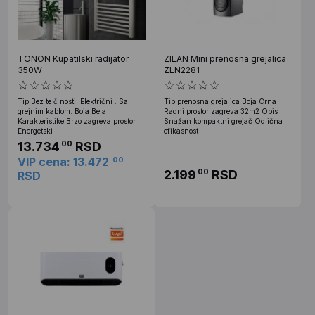
TONON Kupatilski radijator
ZILAN Mini prenosna grejalica
350W
ZLN2281
Tip Bez te č nosti. Električni . Sa
Tip prenosna grejalica Boja Crna
grejnim kablom. Boja Bela
Radni prostor zagreva 32m2 Opis
Karakteristike Brzo zagreva prostor.
Snažan kompaktni grejač Odlična
Energetski
efikasnost
13.734
RSD
00
VIP cena: 13.472
00
2.199
RSD
00
RSD