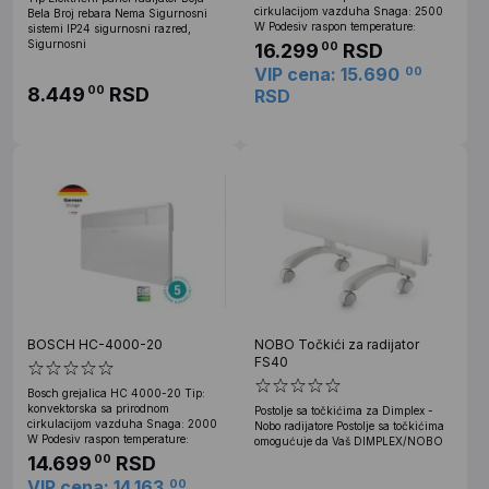
cirkulacijom vazduha Snaga: 2500
Bela Broj rebara Nema Sigurnosni
W Podesiv raspon temperature:
sistemi IP24 sigurnosni razred,
Sigurnosni
16.299
RSD
00
VIP cena: 15.690
00
8.449
RSD
00
RSD
BOSCH HC-4000-20
NOBO Točkići za radijator
FS40
Bosch grejalica HC 4000-20 Tip:
konvektorska sa prirodnom
Postolje sa točkićima za Dimplex -
cirkulacijom vazduha Snaga: 2000
Nobo radijatore Postolje sa točkićima
W Podesiv raspon temperature:
omogućuje da Vaš DIMPLEX/NOBO
14.699
RSD
00
VIP cena: 14.163
00