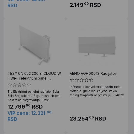
2.149
RSD
00
RSD
TESY CN 052 200 EI CLOUD W
AENO AGH0001S Radijator
F Wi-Fi električni panel
radijator
Infrared + konvektorski način rada
Materijal grejalice: kaljeno staklo
Tip Električni panelni radijator Boja
Opseg temperature prostorije: 0-40°C
Bela Broj rebara / Sigurnosni sistemi
Zaštita od pregrevanja, Frost
12.799
RSD
00
VIP cena: 12.321
00
23.254
RSD
00
RSD