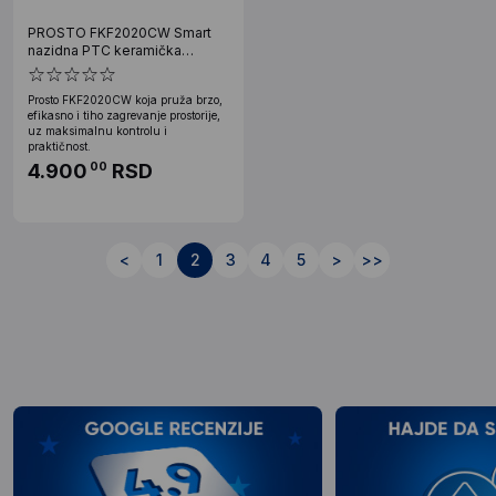
PROSTO FKF2020CW Smart
nazidna PTC keramička
grejalica 2000W
Prosto FKF2020CW koja pruža brzo,
efikasno i tiho zagrevanje prostorije,
uz maksimalnu kontrolu i
praktičnost.
4.900
RSD
00
<
1
2
3
4
5
>
>>