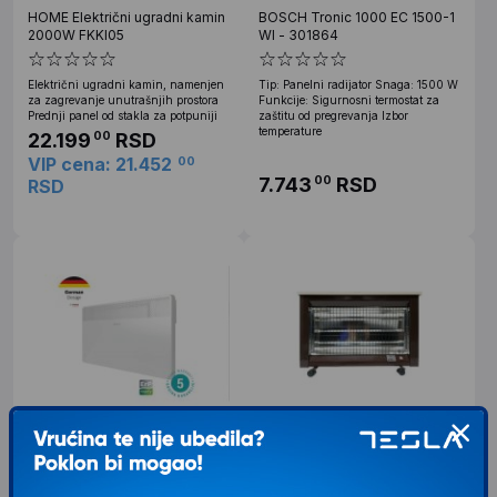
HOME Električni ugradni kamin
BOSCH Tronic 1000 EC 1500-1
2000W FKKI05
WI - 301864
Električni ugradni kamin, namenjen
Tip: Panelni radijator Snaga: 1500 W
za zagrevanje unutrašnjih prostora
Funkcije: Sigurnosni termostat za
Prednji panel od stakla za potpuniji
zaštitu od pregrevanja Izbor
temperature
22.199
RSD
00
VIP cena: 21.452
00
7.743
RSD
00
RSD
BOSCH HC 4000-10
BOSS Kvarcna peć 3x1000W
Tip: Konvektorski Snaga: 1000 W
Tip Kvarcna peć Boja Braon Snaga