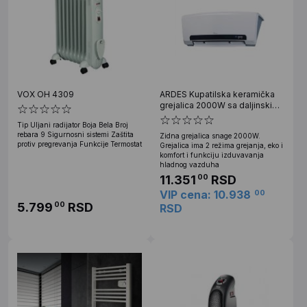
VOX OH 4309
ARDES Kupatilska keramička
grejalica 2000W sa daljinskim
AR4W08P
Tip Uljani radijator Boja Bela Broj
rebara 9 Sigurnosni sistemi Zaštita
Zidna grejalica snage 2000W.
protiv pregrevanja Funkcije Termostat
Grejalica ima 2 režima grejanja, eko i
komfort i funkciju izduvavanja
hladnog vazduha
11.351
RSD
00
VIP cena: 10.938
00
5.799
RSD
00
RSD