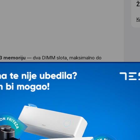
Ž
K
3 memoriju
— dva DIMM slota, maksimalno do