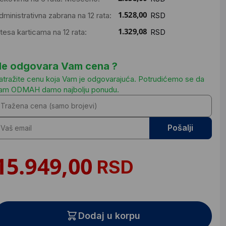
dministrativna zabrana na 12 rata:
RSD
ntesa karticama na 12 rata:
RSD
e odgovara Vam cena ?
atražite cenu koja Vam je odgovarajuća. Potrudićemo se da
am ODMAH damo najbolju ponudu.
Pošalji
RSD
Dodaj u korpu