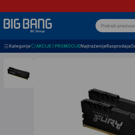
Kategorije
AKCIJE I PROMOCIJE
Najtraženije
Rasprodaja
Ou
Početna
Racunari i komponente
RAM Memorija