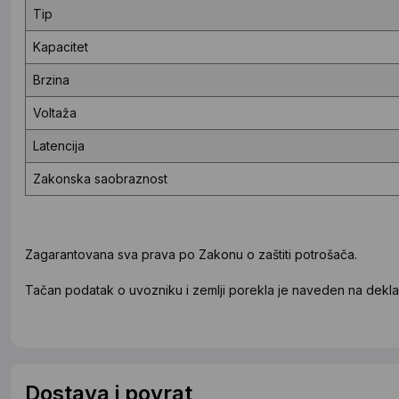
Tip
Kapacitet
Brzina
Voltaža
Latencija
Zakonska saobraznost
Zagarantovana sva prava po Zakonu o zaštiti potrošača.
Tačan podatak o uvozniku i zemlji porekla je naveden na deklar
Dostava i povrat