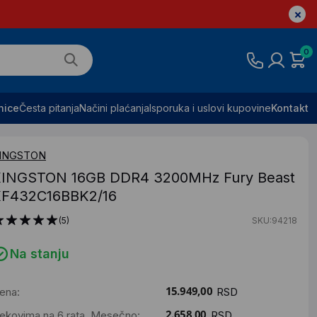
0
nice
Česta pitanja
Načini plaćanja
Isporuka i uslovi kupovine
Kontakt
INGSTON
INGSTON 16GB DDR4 3200MHz Fury Beast
F432C16BBK2/16
(5)
SKU:94218
Na stanju
ena:
RSD
ekovima na 6 rata. Mesečno:
RSD