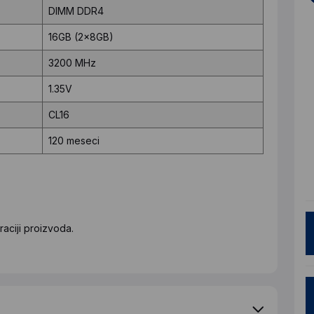
DIMM DDR4
16GB (2x8GB)
3200 MHz
1.35V
CL16
120 meseci
aciji proizvoda.