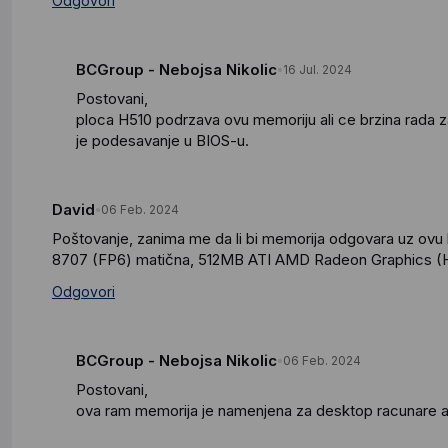
Odgovori
BCGroup - Nebojsa Nikolic
16 Jul. 2024
Postovani,
ploca H510 podrzava ovu memoriju ali ce brzina rada zav
je podesavanje u BIOS-u.
David
06 Feb. 2024
Poštovanje, zanima me da li bi memorija odgovara uz ov
8707 (FP6) matična, 512MB ATI AMD Radeon Graphics (H
Odgovori
BCGroup - Nebojsa Nikolic
06 Feb. 2024
Postovani,
ova ram memorija je namenjena za desktop racunare 