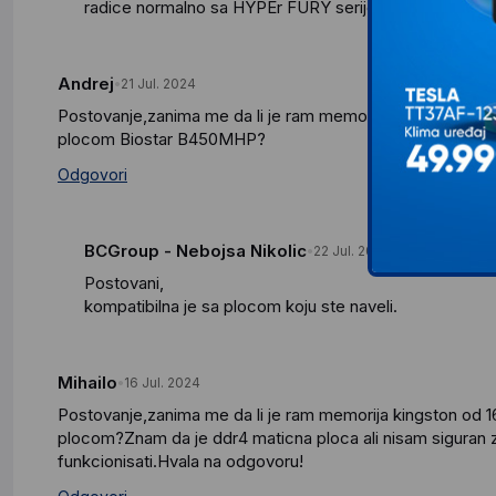
radice normalno sa HYPEr FURY serijom memorija.
Andrej
21 Jul. 2024
Postovanje,zanima me da li je ram memorija kingston fu
plocom Biostar B450MHP?
Odgovori
BCGroup - Nebojsa Nikolic
22 Jul. 2024
Postovani,
kompatibilna je sa plocom koju ste naveli.
Mihailo
16 Jul. 2024
Postovanje,zanima me da li je ram memorija kingston od 
plocom?Znam da je ddr4 maticna ploca ali nisam siguran 
funkcionisati.Hvala na odgovoru!