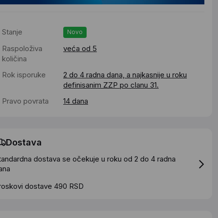
Stanje
Novo
Raspoloživa
veća od 5
količina
Rok isporuke
2 do 4 radna dana, a najkasnije u roku
definisanim ZZP po clanu 31.
Pravo povrata
14 dana
Dostava
tandardna dostava se očekuje u roku od 2 do 4 radna
ana
roskovi dostave 490 RSD