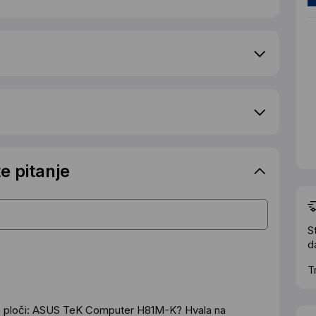
e pitanje
S
d
T
noj ploči: ASUS TeK Computer H81M-K? Hvala na