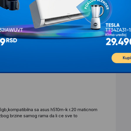
ry beast DDR4 od 2x8gb,kompatibilna sa maticnom
16gb,kompatibilna sa asus h510m-k r.20 maticnom
zbog brzine samog rama da li ce sve to