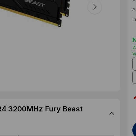
A
I
N
Z
V
R4 3200MHz Fury Beast