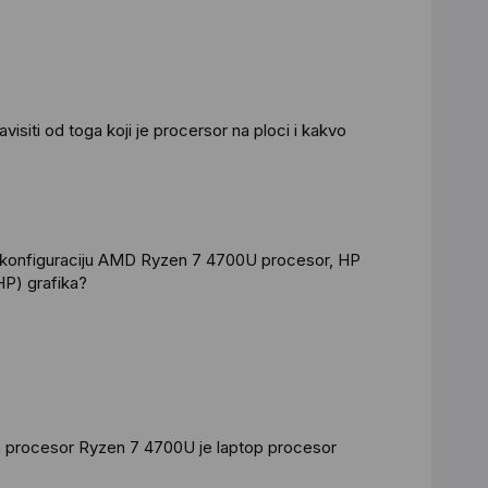
isiti od toga koji je procersor na ploci i kakvo
u konfiguraciju AMD Ryzen 7 4700U procesor, HP
P) grafika?
a procesor Ryzen 7 4700U je laptop procesor