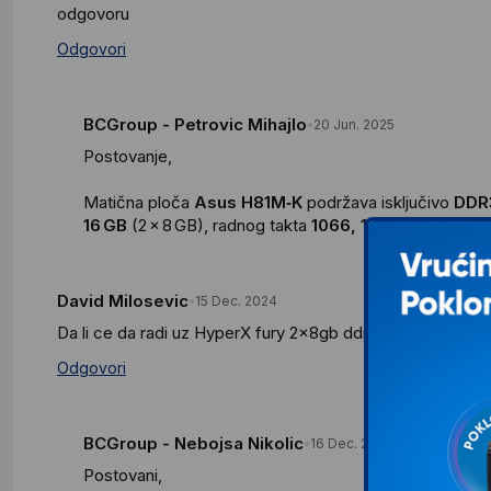
odgovoru
Odgovori
BCGroup - Petrovic Mihajlo
20 Jun. 2025
Postovanje,
Matična ploča
Asus H81M‑K
podržava isključivo
DDR
16 GB
(2 × 8 GB), radnog takta
1066, 1333 i 1600 MHz
David Milosevic
15 Dec. 2024
Da li ce da radi uz HyperX fury 2x8gb ddr4 3200mhz ?
Odgovori
BCGroup - Nebojsa Nikolic
16 Dec. 2024
Postovani,