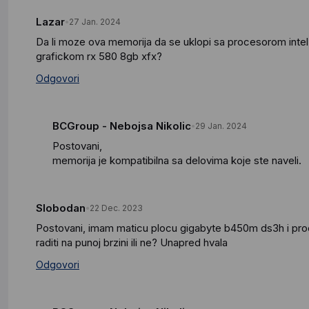
Lazar
27 Jan. 2024
Da li moze ova memorija da se uklopi sa procesorom intel
grafickom rx 580 8gb xfx?
Odgovori
BCGroup - Nebojsa Nikolic
29 Jan. 2024
Postovani,
memorija je kompatibilna sa delovima koje ste naveli.
Slobodan
22 Dec. 2023
Postovani, imam maticu plocu gigabyte b450m ds3h i proc
raditi na punoj brzini ili ne? Unapred hvala
Odgovori