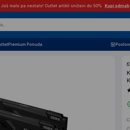
Još malo pa nestalo! Outlet artikli sniženi do 50%
Kupi odmah
tlet
Premium Ponuda
Poslov
K
K
K
C
Č