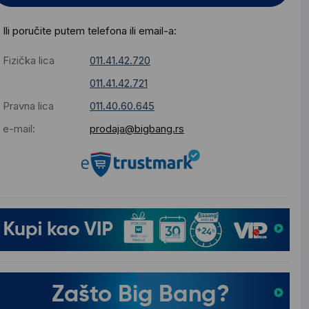
Ili poručite putem telefona ili email-a:
Fizička lica
011.41.42.720
011.41.42.721
Pravna lica
011.40.60.645
e-mail:
prodaja@bigbang.rs