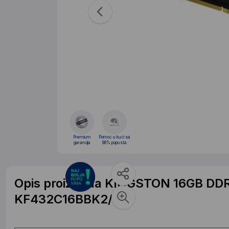
Premium
Pomoć u kući sa
garancija
88% popusta
Opis proizvoda KINGSTON 16GB DD
KF432C16BBK2/16