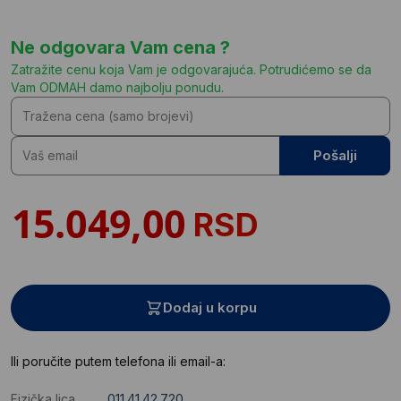
Ne odgovara Vam cena ?
Zatražite cenu koja Vam je odgovarajuća. Potrudićemo se da
Vam ODMAH damo najbolju ponudu.
Pošalji
RSD
Dodaj u korpu
Ili poručite putem telefona ili email-a:
Fizička lica
011.41.42.720