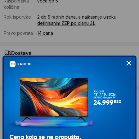
Raspoloživa
veća od 5
količina
Rok isporuke
2 do 5 radnih dana, a najkasnije u roku
definisanim ZZP po clanu 31.
Pravo povrata
14 dana
Dostava
Standardna dostava se očekuje u roku od 2 do 5 radnih
dana
Troskovi dostave 490 RSD
Želite li ponudu za firmu?
Kontaktirajte nas
Opis proizvoda KINGSTON DIMM DDR4 16GB
3200MHz KF432C16RB12A/16 FURY