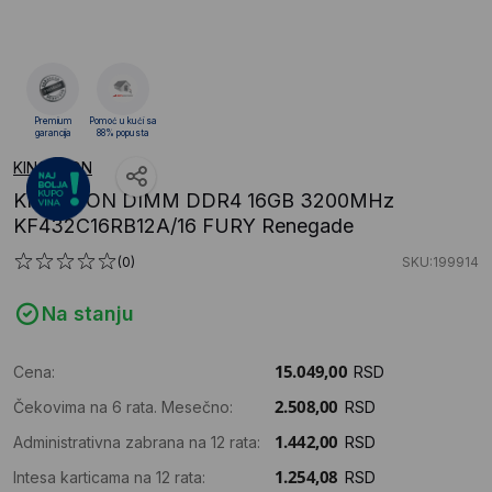
Premium
Pomoć u kući sa
garancija
88% popusta
KINGSTON
KINGSTON DIMM DDR4 16GB 3200MHz
KF432C16RB12A/16 FURY Renegade
(0)
SKU:199914
Na stanju
Cena:
RSD
Čekovima na 6 rata. Mesečno:
RSD
Administrativna zabrana na 12 rata:
RSD
Intesa karticama na 12 rata:
RSD