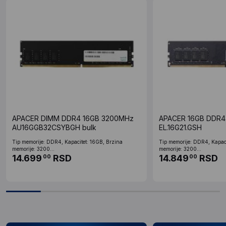
APACER DIMM DDR4 16GB 3200MHz
APACER 16GB DDR4
AU16GGB32CSYBGH bulk
EL.16G21.GSH
Tip memorije: DDR4, Kapacitet: 16GB, Brzina
Tip memorije: DDR4, Kapaci
memorije: 3200...
memorije: 3200...
14.699
RSD
14.849
RSD
00
00