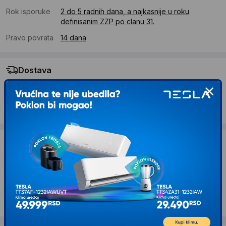
Rok isporuke
2 do 5 radnih dana, a najkasnije u roku
definisanim ZZP po clanu 31.
Pravo povrata
14 dana
Dostava
Standardna dostava se očekuje u roku od 2 do 5 radnih
dana
Troskovi dostave 490 RSD
Želite li ponudu za firmu?
Kontaktirajte nas
Opis proizvoda CASALS Električno rende za
drvo CE82 CE 82 (27947)