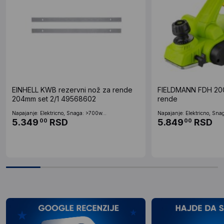
EINHELL KWB rezervni nož za rende
FIELDMANN FDH 200
204mm set 2/1 49568602
rende
Napajanje: Elektricno, Snaga: >700w...
Napajanje: Elektricno, Sna
5.349
RSD
5.849
RSD
00
00