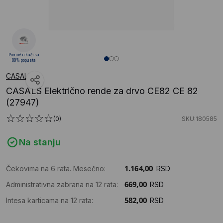
Pomoć u kući sa
88% popusta
CASALS
CASALS Električno rende za drvo CE82 CE 82
(27947)
(0)
SKU:180585
Na stanju
Čekovima na 6 rata. Mesečno:
RSD
Administrativna zabrana na 12 rata:
RSD
Intesa karticama na 12 rata:
RSD