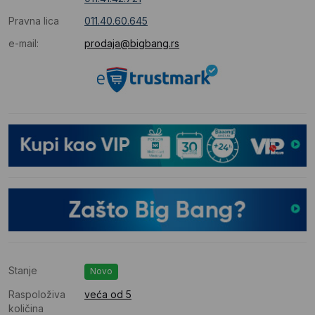
Pravna lica
011.40.60.645
e-mail:
prodaja@bigbang.rs
Stanje
Novo
Raspoloživa
veća od 5
količina