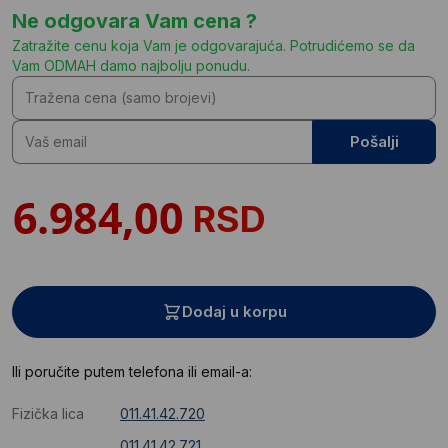
Ne odgovara Vam cena ?
Zatražite cenu koja Vam je odgovarajuća. Potrudićemo se da
Vam ODMAH damo najbolju ponudu.
Pošalji
RSD
Dodaj u korpu
Ili poručite putem telefona ili email-a:
Fizička lica
011.41.42.720
011.41.42.721