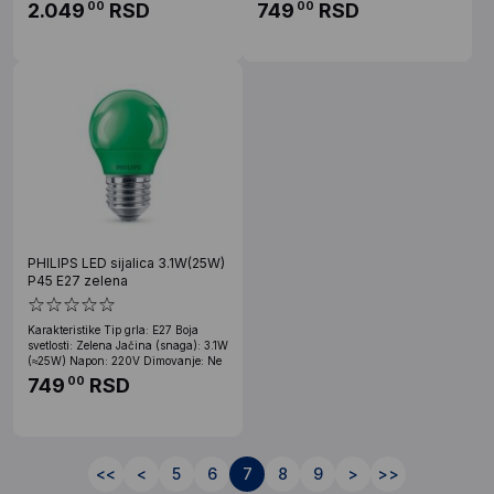
2.049
RSD
749
RSD
00
00
PHILIPS LED sijalica 3.1W(25W)
P45 E27 zelena
Karakteristike Tip grla: E27 Boja
svetlosti: Zelena Jačina (snaga): 3.1W
(≈25W) Napon: 220V Dimovanje: Ne
749
RSD
00
<<
<
5
6
7
8
9
>
>>