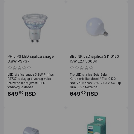
PHILIPS LED sijalica snage
BBLINK LED sijalica S11 G120
3.8W PS737
15W E27 3000K
LED sijalica snage 3.8W Philips
Tip LED sijalica Boja Bela
PS737 je dugog životnog veka i
Karakteristike Model / Tip: G120
izuzetne izdržljivosti. LED
Nazivni Napon: 220-240 V AC Tip
tehnologija danas
Grla: E 27 Nazivna
849
RSD
649
RSD
00
00