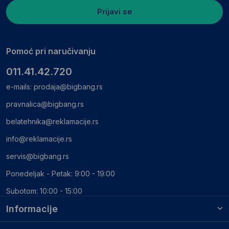
Prijavi se
Pomoć pri naručivanju
011.41.42.720
e-mails:
prodaja@bigbang.rs
pravnalica@bigbang.rs
belatehnika@reklamacije.rs
info@reklamacije.rs
servis@bigbang.rs
Ponedeljak - Petak: 9:00 - 19:00
Subotom: 10:00 - 15:00
Informacije