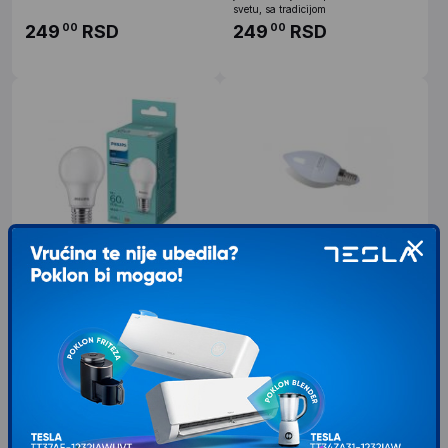
svetu, sa tradicijom
249
RSD
249
RSD
00
00
PHILIPS LED Sijalica E27
BBLINK LED sijalica S11 C37
8W/60W 806lm 6500K A60
7W E14 3000K
bela
Karakteristike Grlo: E27 Boja svetlosti:
Tip LED Sijalica Boja Bela
6500K Jačina (snaga): 8W Napon:
Karakteristike Model / Tip: C37
220V Lumen: 806lm Mogućnost
Nazivni Napon: 220-240 V AC Tip
prigušivanja:
Grla: E 14 Nazivna Snaga:
249
RSD
199
RSD
00
00