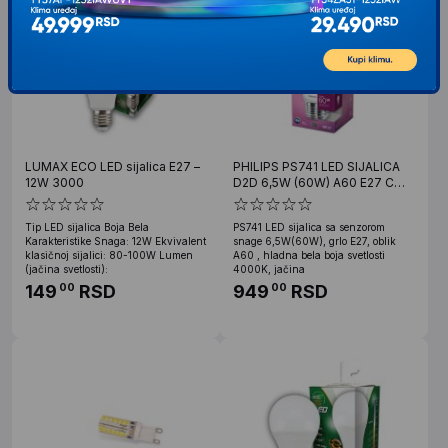
LUMAX ECO LED sijalica E27 –
PHILIPS PS741 LED SIJALICA
12W 3000
D2D 6,5W (60W) A60 E27 CW
4000K FR ND SRT4
Tip LED sijalica Boja Bela
PS741 LED sijalica sa senzorom
Karakteristike Snaga: 12W Ekvivalent
snage 6,5W(60W), grlo E27, oblik
klasičnoj sijalici: 80-100W Lumen
A60 , hladna bela boja svetlosti
(jačina svetlosti):
4000K, jačina
149
RSD
949
RSD
00
00