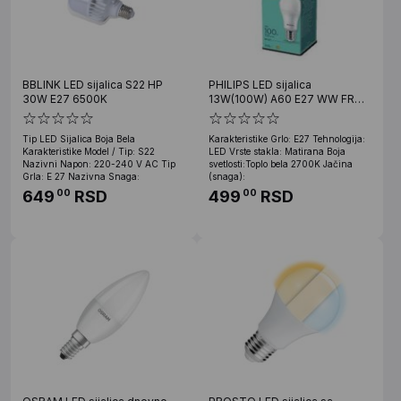
BBLINK LED sijalica S22 HP
PHILIPS LED sijalica
30W E27 6500K
13W(100W) A60 E27 WW FR
ND 1SRT4
Tip LED Sijalica Boja Bela
Karakteristike Grlo: E27 Tehnologija:
Karakteristike Model / Tip: S22
LED Vrste stakla: Matirana Boja
Nazivni Napon: 220-240 V AC Tip
svetlosti:Toplo bela 2700K Jačina
Grla: E 27 Nazivna Snaga:
(snaga):
649
RSD
499
RSD
00
00