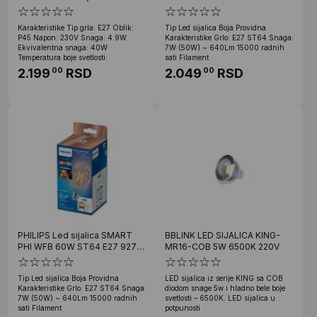
50 Amb 1PF/6
Karakteristike Tip grla: E27 Oblik:
Tip Led sijalica Boja Providna
P45 Napon: 230V Snaga: 4.9W
Karakteristike Grlo: E27 ST64 Snaga:
Ekvivalentna snaga: 40W
7W (50W) ~ 640Lm 15000 radnih
Temperatura boje svetlosti:
sati Filament
2.199
RSD
2.049
RSD
00
00
PHILIPS Led sijalica SMART
BBLINK LED SIJALICA KING-
PHI WFB 60W ST64 E27 927-
MR16-COB 5W 6500K 220V
65 CL 1PF/6
Tip Led sijalica Boja Providna
LED sijalica iz serije KING sa COB
Karakteristike Grlo: E27 ST64 Snaga:
diodom snage 5w i hladno bele boje
7W (50W) ~ 640Lm 15000 radnih
svetlosti – 6500K. LED sijalica u
sati Filament
potpunosti