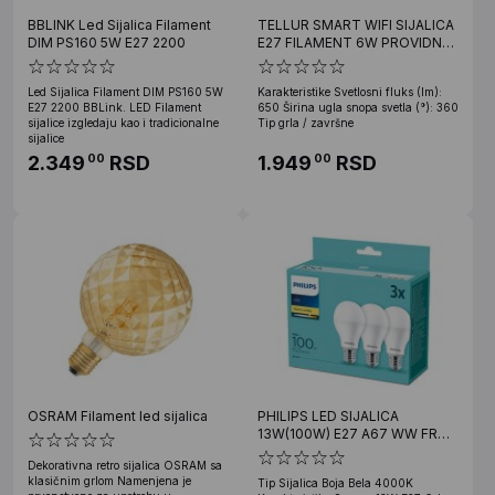
BBLINK Led Sijalica Filament
TELLUR SMART WIFI SIJALICA
DIM PS160 5W E27 2200
E27 FILAMENT 6W PROVIDNA
TOLO BELA DIMABILNA
Led Sijalica Filament DIM PS160 5W
Karakteristike Svetlosni fluks (lm):
E27 2200 BBLink. LED Filament
650 Širina ugla snopa svetla (°): 360
sijalice izgledaju kao i tradicionalne
Tip grla / završne
sijalice
2.349
RSD
1.949
RSD
00
00
OSRAM Filament led sijalica
PHILIPS LED SIJALICA
13W(100W) E27 A67 WW FR
SET 3/1 PS696
Dekorativna retro sijalica OSRAM sa
klasičnim grlom Namenjena je
Tip Sijalica Boja Bela 4000K