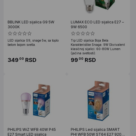
BBLINK LED sijalica G9 5W
LUMAX ECO LED sijalica E27 –
3000K
9W 6500
LED sijalica G9, snage 5w, sa toplo
Tip LED sijalica Boja Bela
belom bojom svetla.
Karakteristike Snaga: 9W Ekvivalent
klasičnoj sijalici: 60-80W Lumen
(jačina svetlosti):
349
RSD
99
RSD
00
00
PHILIPS WiZ WFB 40W P45
PHILIPS Led sijalica SMART
E27 Smart LED sijalica
PHI WFB 50W ST64 E27 920-