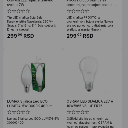
OSRAM LED sijalica dnevno
PROSTO LED sijalica sa
svetlo 7W
promenljivom bojom svetla
10W
Tip LED sijalica Boja Bela
LED sijalica PROSTO sa
Karakteristike Napajanje: 230 V~
promenljivom bojom svetla Nakon
Snaga: 7 W Grlo: E14 Boja svetlosti:
svakog ponovnog uključenja boja
Dnevna svetlost
svetlost se menja Njenom
299
RSD
299
RSD
00
00
LUMAX Sijalica Led ECO
OSRAM LED SIJALICA E27 A
LUME14-5W 3000K 400 lm
10W/865 VALUE FR75
Lumax Sijalica Led ECO LUME14-5W
OSRAM sijalice su sinonim za
3000K 400
kvalitet i dugotrajnost. OSRAM je
jedan od najvećih proizvođača na