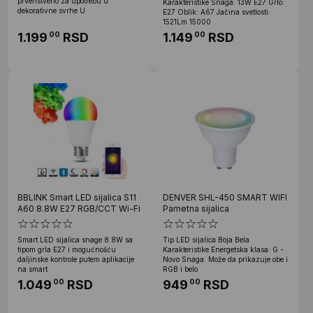
prvenstveno za upotrebu u
Karakteristike Snaga: 13W E27 Grlo:
dekorativne svrhe U
E27 Oblik: A67 Jačina svetlosti:
1521Lm 15000
1.199
RSD
1.149
RSD
00
00
BBLINK Smart LED sijalica S11
DENVER SHL-450 SMART WIFI
A60 8.8W E27 RGB/CCT Wi-Fi
Pametna sijalica
Smart LED sijalica snage 8.8W sa
Tip LED sijalica Boja Bela
tipom grla E27 i mogućnošću
Karakteristike Energetska klasa: G -
daljinske kontrole putem aplikacije
Novo Snaga: Može da prikazuje obe i
na smart
RGB i belo
1.049
RSD
949
RSD
00
00