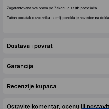
Zagarantovana sva prava po Zakonu o zaštiti potrošača.
Tačan podatak o uvozniku i zemlji porekla je naveden na deklar
Dostava i povrat
Garancija
Recenzije kupaca
Ostavite komentar, ocenu ili postavit