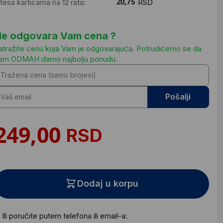
ntesa karticama na 12 rata:
RSD
e odgovara Vam cena ?
atražite cenu koja Vam je odgovarajuća. Potrudićemo se da
am ODMAH damo najbolju ponudu.
Pošalji
RSD
Dodaj u korpu
Ili poručite putem telefona ili email-a: