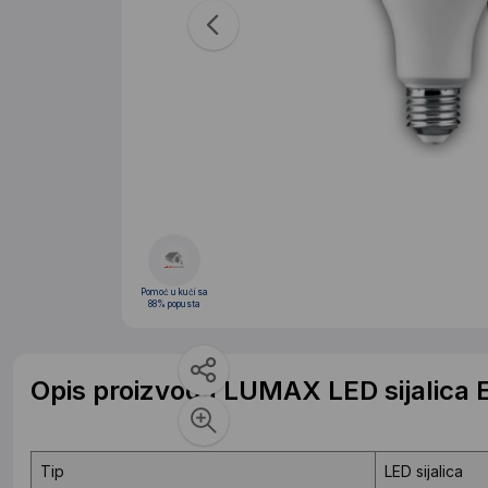
Pomoć u kući sa
88% popusta
Opis proizvoda LUMAX LED sijalica 
Tip
LED sijalica