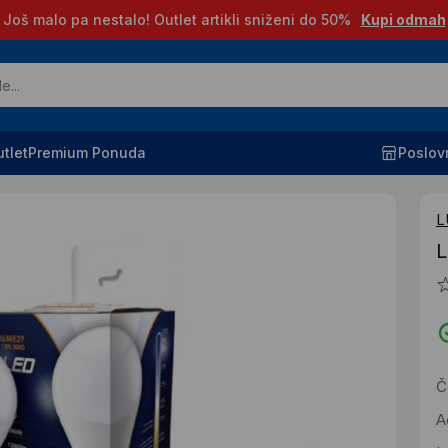
Još malo pa nestalo! Outlet artikli sniženi do 50%
Kupi odmah
tlet
Premium Ponuda
Poslov
L
L
Č
A