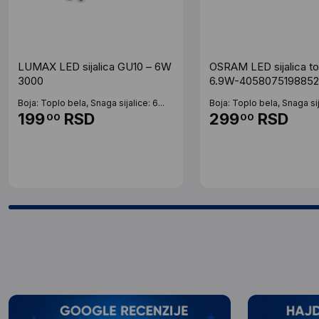
LUMAX LED sijalica GU10 – 6W
OSRAM LED sijalica to
3000
6.9W-4058075198852
Boja: Toplo bela, Snaga sijalice: 6...
Boja: Toplo bela, Snaga sija
199
RSD
299
RSD
00
00