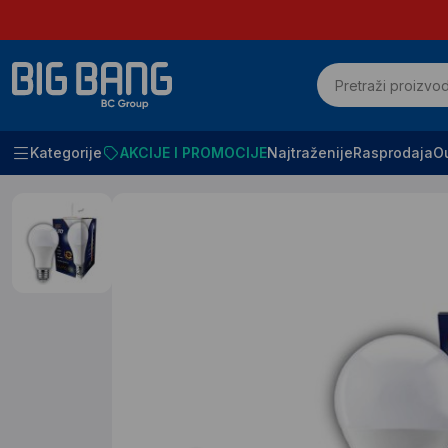
Kategorije
AKCIJE I PROMOCIJE
Najtraženije
Rasprodaja
Ou
Početna
SVE ZA KUĆU I KANCELARIJU
Sijalice