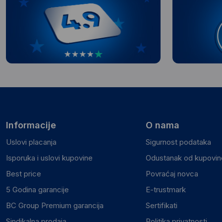
Informacije
O nama
Uslovi placanja
Sigurnost podataka
Isporuka i uslovi kupovine
Odustanak od kupovine
Best price
Povraćaj novca
5 Godina garancije
E-trustmark
BC Group Premium garancija
Sertifikati
Sindikalna prodaja
Politika privatnosti