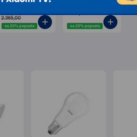
2806
1.897,00
1.892,00
2.372,00
2.365,00
sa 20% popusta
sa 20% popusta