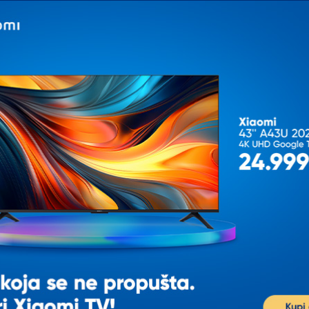
K
IJALNOJ CENI
OPVIQ Podna lampa AYD
OPVIQ Podna lampa 115