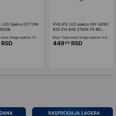
ED Sijalica E27 13W
PHILIPS LED sijalica 5W (40W)
 3000k
B35 E14 WW 2700K FR ND
1PF/12
 bela, Snaga sijalice: 13...
Boja: Toplo bela, Snaga sijalice: 4.9...
RSD
449
RSD
00