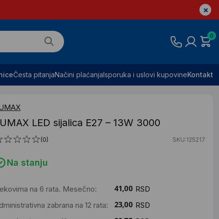
0
nice
Česta pitanja
Načini plaćanja
Isporuka i uslovi kupovine
Kontakt
UMAX
UMAX LED sijalica E27 – 13W 3000
(0)
SKU:125217
Na stanju
ekovima na 6 rata. Mesečno:
RSD
dministrativna zabrana na 12 rata:
RSD