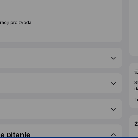
aciji proizvoda.
S
d
T
Ž
e pitanje