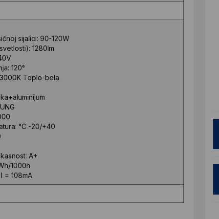
čnoj sijalici:
90-120W
vetlosti):
1280lm
40V
ja:
120°
3000K Toplo-bela
ika+aluminijum
SUNG
000
tura: °C
-20/+40
0
ikasnost:
A+
Wh/1000h
I = 108mA