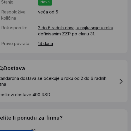
Stanje
Novo
Raspoloživa
veća od 5
količina
Rok isporuke
2 do 6 radnih dana, a najkasnije u roku
definisanim ZZP po clanu 31.
Pravo povrata
14 dana
Dostava
tandardna dostava se očekuje u roku od 2 do 6 radnih
ana
roskovi dostave 490 RSD
elite li ponudu za firmu?