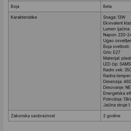
Boja
Bela
Karakteristike
Snaga:
13W
Ekvivalent klasi
Lumen (jačina s
Napon:
220-2
Ugao osvetljen
Boja svetlosti:
Grlo:
E27
Materijal:
plast
LED čip:
SAM
Radni vek:
35
Radna tempera
Dimenzija:
A6
Dimovanje:
NE
Energetska ef
Potrošnja:
13k
Jačina struje I:
Zakonska saobraznost
2 godine