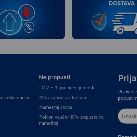
Prij
Ne propusti
LG 2 + 3 godine sigurnosti
Prijavite
 i reklamacije
MeDis medical kartica
popustim
Namestaj akcija
Poklon vaučer 10% popusta na
nameštaj