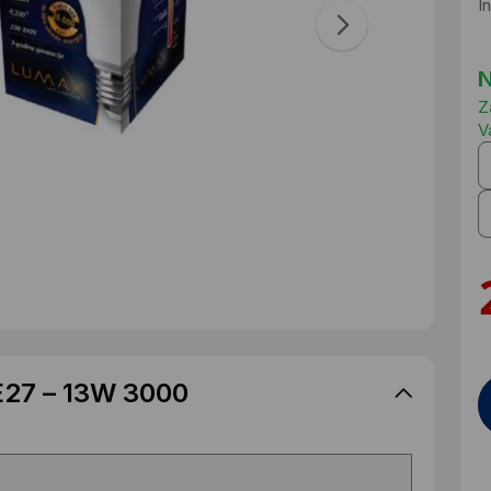
I
N
Z
V
E27 – 13W 3000