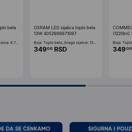
plo bela
OSRAM LED sijalica toplo bela
COMMEL L
13W 4052899971097
(1220lm)
lice: 6.7...
Boja: Toplo bela, Snaga sijalice: 13...
Boja: Toplo
349
RSD
349
00
00