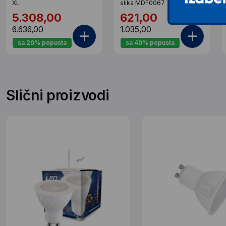
XL
slika MDF0067
5.308,00
621,00
6.636,00
1.035,00
sa 20% popusta
sa 40% popusta
Slični proizvodi