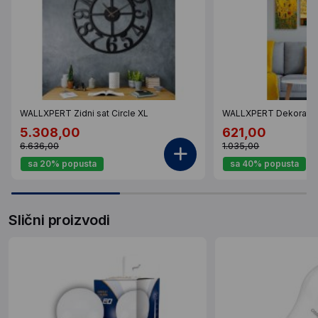
WALLXPERT Zidni sat Circle XL
WALLXPERT Dekorativ
5.308,00
621,00
6.636,00
1.035,00
sa 20% popusta
sa 40% popusta
Slični proizvodi