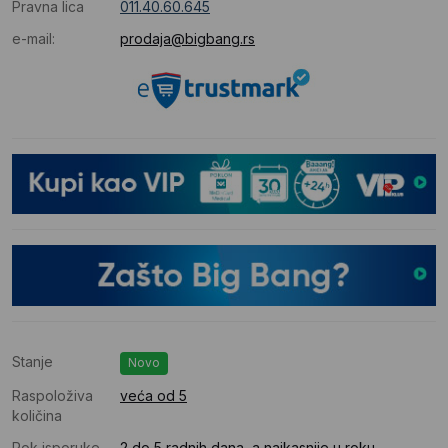
Pravna lica
011.40.60.645
e-mail:
prodaja@bigbang.rs
Stanje
Novo
Raspoloživa
veća od 5
količina
Rok isporuke
2 do 5 radnih dana, a najkasnije u roku