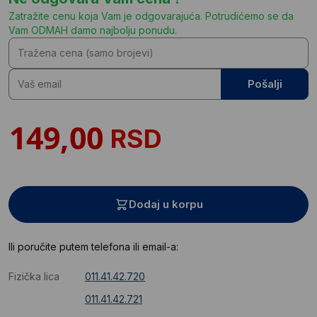
Zatražite cenu koja Vam je odgovarajuća. Potrudićemo se da
Vam ODMAH damo najbolju ponudu.
Pošalji
RSD
Dodaj u korpu
Ili poručite putem telefona ili email-a:
Fizička lica
011.41.42.720
011.41.42.721