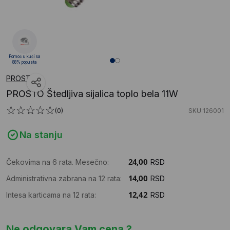
Pomoć u kući sa
88% popusta
PROSTO
PROSTO Štedljiva sijalica toplo bela 11W
(0)
SKU:126001
Na stanju
Čekovima na 6 rata. Mesečno:
RSD
Administrativna zabrana na 12 rata:
RSD
Intesa karticama na 12 rata:
RSD
Ne odgovara Vam cena ?