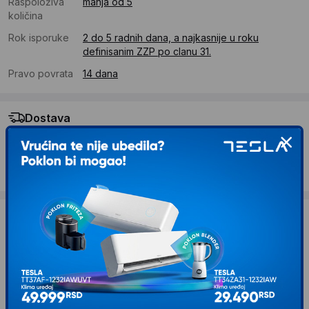
Raspoloživa
manja od 5
količina
Rok isporuke
2 do 5 radnih dana, a najkasnije u roku
definisanim ZZP po clanu 31.
Pravo povrata
14 dana
Dostava
Standardna dostava se očekuje u roku od 2 do 5 radnih
dana
Troskovi dostave 490 RSD
Želite li ponudu za firmu?
Kontaktirajte nas
Opis proizvoda CAPRIOLO Prosperplast bullet
naslon za sanke plava