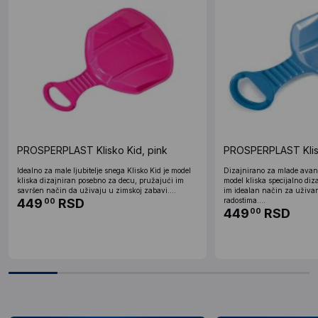
PROSPERPLAST Klisko Kid, pink
PROSPERPLAST Klisk
Idealno za male ljubitelje snega Klisko Kid je model
Dizajnirano za mlade avantu
kliska dizajniran posebno za decu, pružajući im
model kliska specijalno diz
savršen način da uživaju u zimskoj zabavi....
im idealan način za uživa
449
RSD
radostima....
00
449
RSD
00