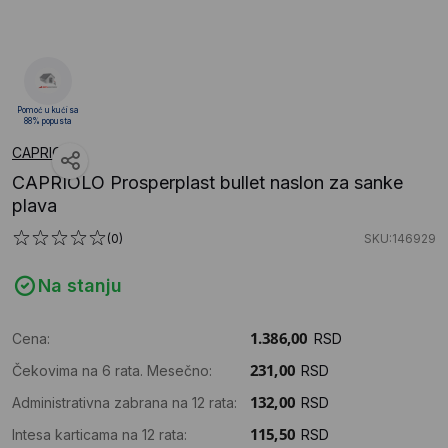
Pomoć u kući sa
88% popusta
CAPRIOLO
CAPRIOLO Prosperplast bullet naslon za sanke
plava
(0)
SKU:146929
Na stanju
Cena:
RSD
Čekovima na 6 rata. Mesečno:
RSD
Administrativna zabrana na 12 rata:
RSD
Intesa karticama na 12 rata:
RSD