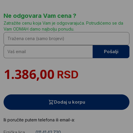
Ne odgovara Vam cena ?
Zatražite cenu koja Vam je odgovarajuća. Potrudićemo se da
Vam ODMAH damo najbolju ponudu.
Pošalji
RSD
Dodaj u korpu
Ili poručite putem telefona ili email-a:
Fizička lica
011.41.42.720