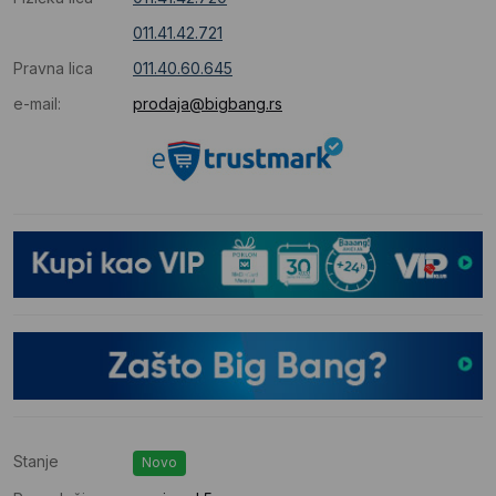
011.41.42.721
Pravna lica
011.40.60.645
e-mail:
prodaja@bigbang.rs
Stanje
Novo