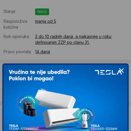
Stanje
Novo
Raspoloživa
manja od 5
količina
Rok isporuke
2 do 10 radnih dana, a najkasnije u roku
definisanim ZZP po clanu 31.
Pravo povrata
14 dana
Dostava
Standardna dostava se očekuje u roku od 2 do 10 radnih
dana
Troskovi dostave 490 RSD
Želite li ponudu za firmu?
Kontaktirajte nas