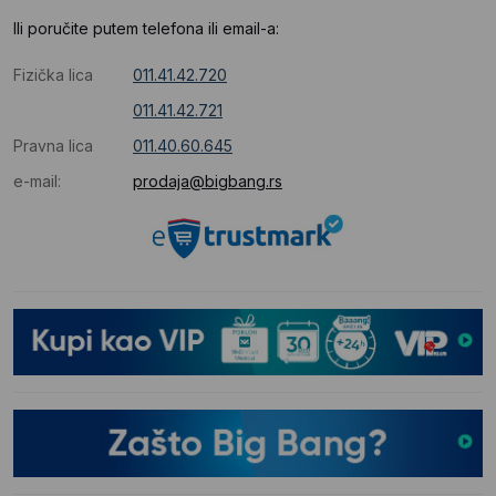
Ili poručite putem telefona ili email-a:
Fizička lica
011.41.42.720
011.41.42.721
Pravna lica
011.40.60.645
e-mail:
prodaja@bigbang.rs