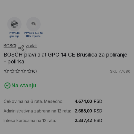
Premium
Pomoć u kući sa
garancija
88% popusta
BOSCH plavi alat
BOSCH plavi alat GPO 14 CE Brusilica za poliranje
- polirka
(0)
SKU:77680
Na stanju
Čekovima na 6 rata. Mesečno:
RSD
Administrativna zabrana na 12 rata:
RSD
Intesa karticama na 12 rata:
RSD