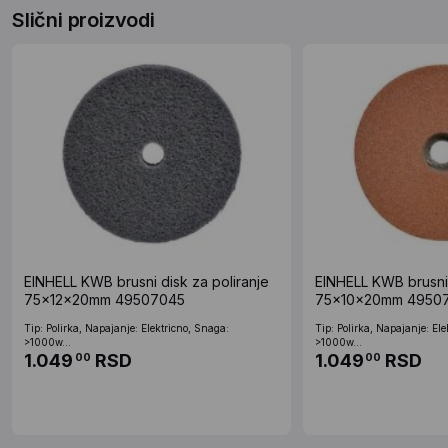
Slični proizvodi
EINHELL KWB brusni disk za poliranje
EINHELL KWB brusni 
75x12x20mm 49507045
75x10x20mm 49507
Tip: Polirka, Napajanje: Elektricno, Snaga:
Tip: Polirka, Napajanje: El
>1000w...
>1000w...
1.049
RSD
1.049
RSD
00
00