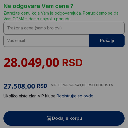
Ne odgovara Vam cena ?
Zatražite cenu koja Vam je odgovarajuća. Potrudićemo se da
Vam ODMAH damo najbolju ponudu.
Pošalji
RSD
VIP CENA
SA 541,00 RSD POPUSTA
RSD
Ukoliko niste clan VIP kluba
Registrujte se ovde
Dodaj u korpu