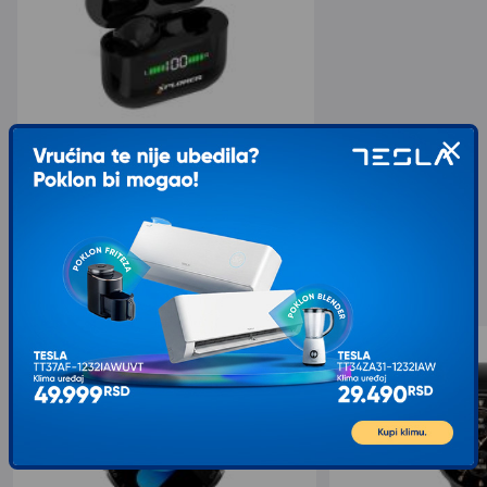
XPLORER Bluetooth slušalice BTW 5.0
989,00
1.099,00
sa 10% popusta
Slični proizvodi