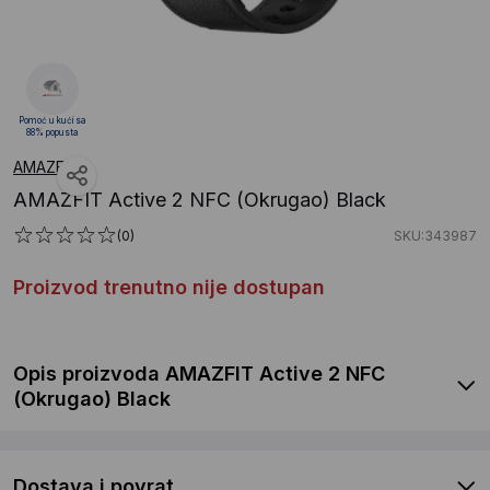
Pomoć u kući sa
88% popusta
AMAZFIT
AMAZFIT Active 2 NFC (Okrugao) Black
(0)
SKU:343987
Proizvod trenutno nije dostupan
Opis proizvoda AMAZFIT Active 2 NFC
(Okrugao) Black
Dostava i povrat