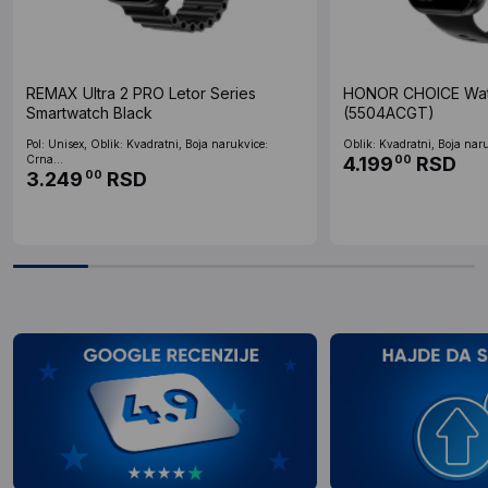
REMAX Ultra 2 PRO Letor Series
HONOR CHOICE Watc
Smartwatch Black
(5504ACGT)
Pol: Unisex, Oblik: Kvadratni, Boja narukvice:
Oblik: Kvadratni, Boja naru
Crna...
4.199
RSD
00
3.249
RSD
00