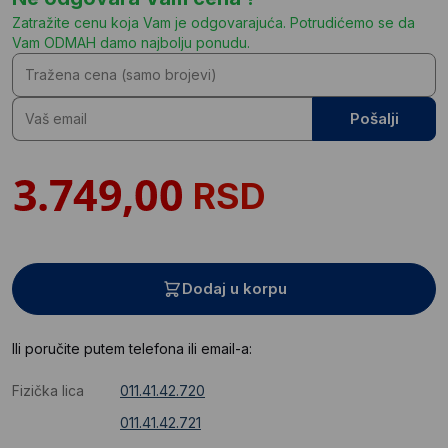
Zatražite cenu koja Vam je odgovarajuća. Potrudićemo se da
Vam ODMAH damo najbolju ponudu.
Pošalji
RSD
Dodaj u korpu
Ili poručite putem telefona ili email-a:
Fizička lica
011.41.42.720
011.41.42.721