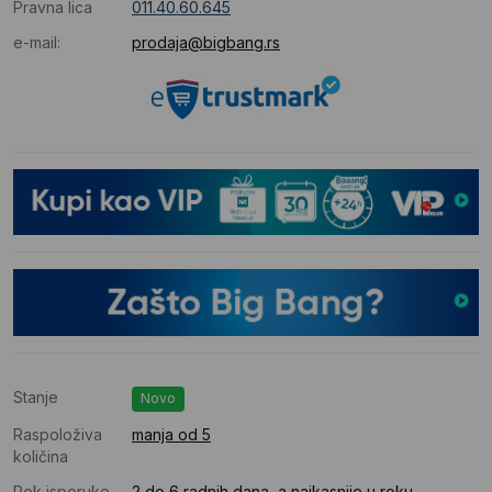
Pravna lica
011.40.60.645
e-mail:
prodaja@bigbang.rs
Stanje
Novo
Raspoloživa
manja od 5
količina
Rok isporuke
2 do 6 radnih dana, a najkasnije u roku