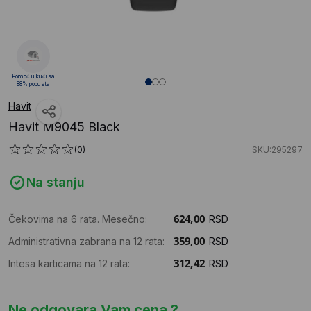
Pomoć u kući sa
88% popusta
Havit
Havit M9045 Black
(0)
SKU:295297
Na stanju
Čekovima na 6 rata. Mesečno:
RSD
Administrativna zabrana na 12 rata:
RSD
Intesa karticama na 12 rata:
RSD
Ne odgovara Vam cena ?