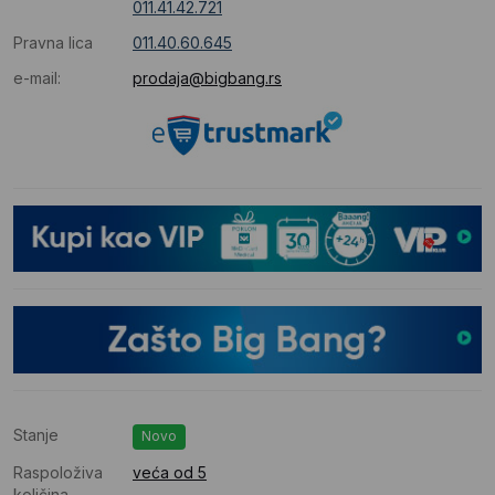
011.41.42.721
Pravna lica
011.40.60.645
e-mail:
prodaja@bigbang.rs
Stanje
Novo
Raspoloživa
veća od 5
količina