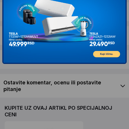
Dostava i povrat
Garancija
Recenzije kupaca
Ostavite komentar, ocenu ili postavite
pitanje
KUPITE UZ OVAJ ARTIKL PO SPECIJALNOJ
CENI