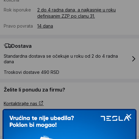
Rok isporuke
2 do 4 radna dana, a najkasnije u roku
definisanim ZZP po clanu 31.
Pravo povrata
14 dana
Dostava
Standardna dostava se očekuje u roku od 2 do 4 radna
dana
Troskovi dostave 490 RSD
Želite li ponudu za firmu?
Kontaktirajte nas
Opis proizvoda XIAOMI Redmi Watch 5 Lite
Black