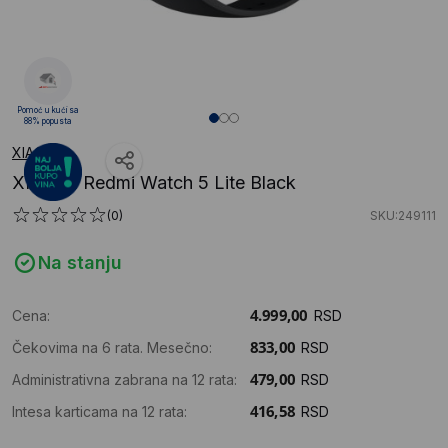
Pomoć u kući sa
88% popusta
XIAOMI
XIAOMI Redmi Watch 5 Lite Black
(0)
SKU:249111
Na stanju
Cena:
RSD
Čekovima na 6 rata. Mesečno:
RSD
Administrativna zabrana na 12 rata:
RSD
Intesa karticama na 12 rata:
RSD