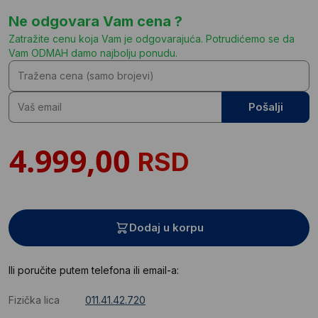
Ne odgovara Vam cena ?
Zatražite cenu koja Vam je odgovarajuća. Potrudićemo se da
Vam ODMAH damo najbolju ponudu.
Pošalji
RSD
Dodaj u korpu
Ili poručite putem telefona ili email-a:
Fizička lica
011.41.42.720