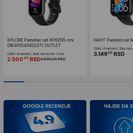
XPLORE Pametan sat XP6206 crni
HAVIT Pametni sat 
(3830054340237) OUTLET
Oblik: Kvadratni, Boja naru
3.149
RSD
00
Oblik: Kvadratni, Boja narukvice: Crna...
2.500
RSD
00
3.599,00 RSD