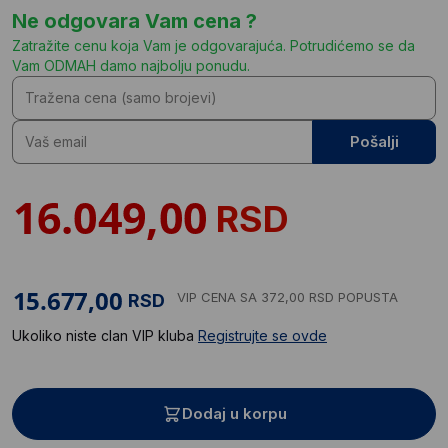
Ne odgovara Vam cena ?
Zatražite cenu koja Vam je odgovarajuća. Potrudićemo se da
Vam ODMAH damo najbolju ponudu.
Pošalji
RSD
VIP CENA
SA 372,00 RSD POPUSTA
RSD
Ukoliko niste clan VIP kluba
Registrujte se ovde
Dodaj u korpu