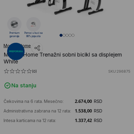
Premium
Pomoć u kući sa
garancija
88% popusta
ModernHome
ModernHome Trenažni sobni bicikl sa displejem
White
(0)
SKU:296875
Na stanju
Čekovima na 6 rata. Mesečno:
RSD
Administrativna zabrana na 12 rata:
RSD
Intesa karticama na 12 rata:
RSD