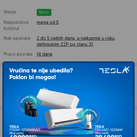
Stanje
Novo
Raspoloživa
manja od 5
količina
Rok isporuke
2 do 5 radnih dana, a najkasnije u roku
definisanim ZZP po clanu 31.
Pravo povrata
14 dana
Dostava
Standardna dostava se očekuje u roku od 2 do 5 radnih
dana
Troskovi dostave 2290 RSD
Želite li ponudu za firmu?
Kontaktirajte nas