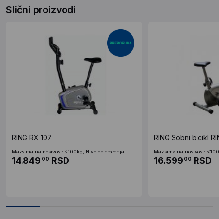
Slični proizvodi
RING RX 107
RING Sobni bicikl R
Maksimalna nosivost: <100kg, Nivo opterecenja:...
Maksimalna nosivost: <100k
14.849
RSD
16.599
RSD
00
00