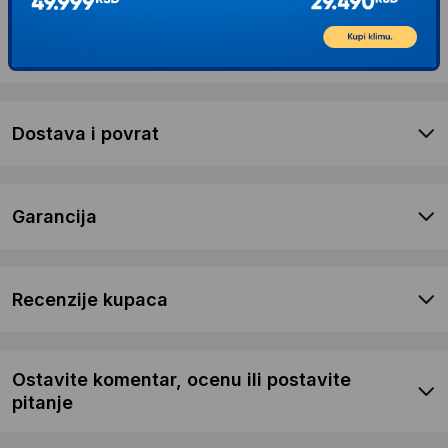
Opis proizvoda ModernHome Trenažni sobni
bicikl sa displejem White
Dostava i povrat
Garancija
Recenzije kupaca
Ostavite komentar, ocenu ili postavite
pitanje