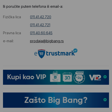
Ili poručite putem telefona ili email-a:
Fizička lica
011.41.42.720
011.41.42.721
Pravna lica
011.40.60.645
e-mail:
prodaja@bigbang.rs