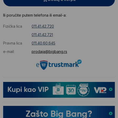
Ili poručite putem telefona ili email-a:
Fizička lica
011.41.42.720
011.41.42.721
Pravna lica
011.40.60.645
e-mail:
prodaja@bigbang.rs