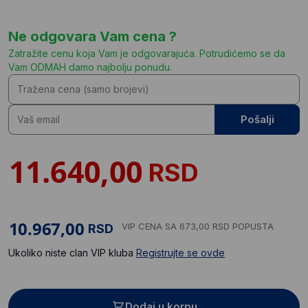
Ne odgovara Vam cena ?
Zatražite cenu koja Vam je odgovarajuća. Potrudićemo se da
Vam ODMAH damo najbolju ponudu.
Pošalji
RSD
VIP CENA
SA 673,00 RSD POPUSTA
RSD
Ukoliko niste clan VIP kluba
Registrujte se ovde
Dodaj u korpu