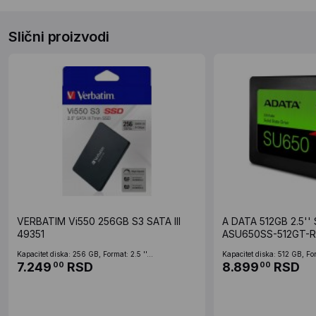
Slični proizvodi
VERBATIM Vi550 256GB S3 SATA III
A DATA 512GB 2.5'' S
49351
ASU650SS-512GT-R
Kapacitet diska: 256 GB, Format: 2.5 ''...
Kapacitet diska: 512 GB, Form
7.249
RSD
8.899
RSD
00
00