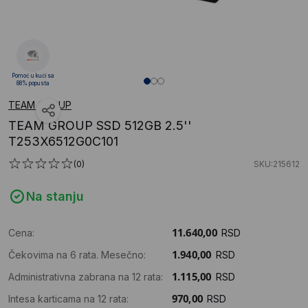
Pomoć u kući sa
88% popusta
TEAM GROUP
TEAM GROUP SSD 512GB 2.5''
T253X6512G0C101
(0)
SKU:215612
Na stanju
Cena:
RSD
Čekovima na 6 rata. Mesečno:
RSD
Administrativna zabrana na 12 rata:
RSD
Intesa karticama na 12 rata:
RSD