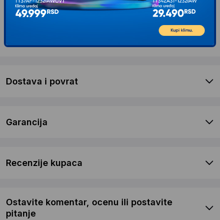
Kontaktirajte nas
Opis proizvoda TEAM GROUP SSD 512GB 2.5''
T253X6512G0C101
Dostava i povrat
Garancija
Recenzije kupaca
Ostavite komentar, ocenu ili postavite
pitanje