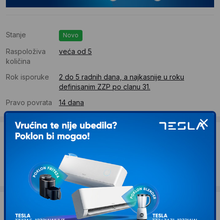
Stanje
Novo
Raspoloživa
veća od 5
količina
Rok isporuke
2 do 5 radnih dana, a najkasnije u roku
definisanim ZZP po clanu 31.
Pravo povrata
14 dana
Dostava
Standardna dostava se očekuje u roku od 2 do 5 radnih
dana
Troskovi dostave 490 RSD
Želite li ponudu za firmu?