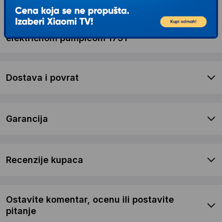
Kontaktirajte nas
Opis proizvoda AVENT Set za dojenje sa
električnom pumpicom 1791
Dostava i povrat
Garancija
Recenzije kupaca
Ostavite komentar, ocenu ili postavite
pitanje