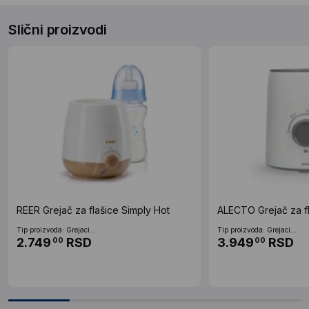
Slični proizvodi
REER Grejač za flašice Simply Hot
ALECTO Grejač za 
Tip proizvoda: Grejaci...
Tip proizvoda: Grejaci...
2.749
RSD
3.949
RSD
00
00