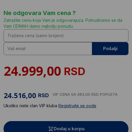
Ne odgovara Vam cena ?
Zatražite cenu koja Vam je odgovarajuća. Potrudićemo se da
Vam ODMAH damo najbolju ponudu.
Pošalji
RSD
VIP CENA
SA 483,00 RSD POPUSTA
RSD
Ukoliko niste clan VIP kluba
Registrujte se ovde
Dodaj u korpu