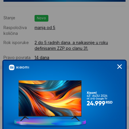
Stanje
Novo
Raspoloživa
manja od 5
količina
Rok isporuke
2 do 5 radnih dana, a najkasnije u roku
definisanim ZZP po clanu 31.
Pravo povrata
14 dana
Dostava
Standardna dostava se očekuje u roku od 2 do 5 radnih
dana
Troskovi dostave 490 RSD
Želite li ponudu za firmu?