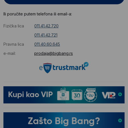
Ili poručite putem telefona ili email-a:
Fizička lica
011.41.42.720
011.41.42.721
Pravna lica
011.40.60.645
e-mail:
prodaja@bigbang.rs