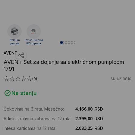
Premium
Pomoć u kući sa
garancija
88% popusta
AVENT
AVENT Set za dojenje sa električnom pumpicom
1791
(0)
SKU:213810
Na stanju
Čekovima na 6 rata. Mesečno:
RSD
Administrativna zabrana na 12 rata:
RSD
Intesa karticama na 12 rata:
RSD