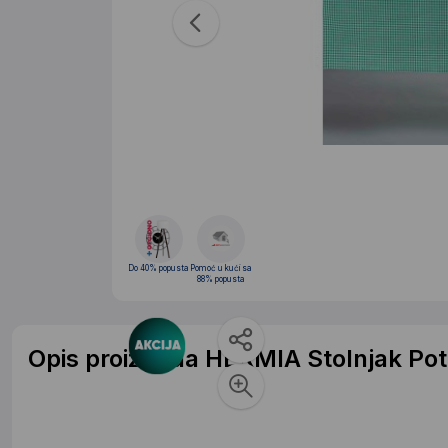
Do 40% popusta
Pomoć u kući sa
88% popusta
Opis proizvoda HERMIA Stolnjak Pot