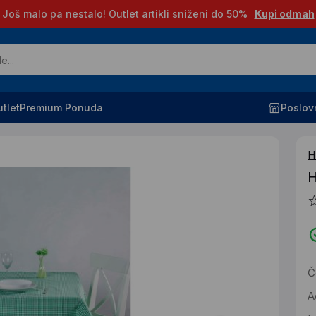
Još malo pa nestalo! Outlet artikli sniženi do 50%
Kupi odmah
tlet
Premium Ponuda
Poslov
H
H
Č
A