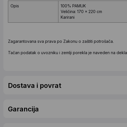
Opis
100% PAMUK
Veličina: 170 x 220 cm
Karirani
Zagarantovana sva prava po Zakonu o zaštiti potrošača.
Tačan podatak o uvozniku i zemlji porekla je naveden na deklar
Dostava i povrat
Garancija