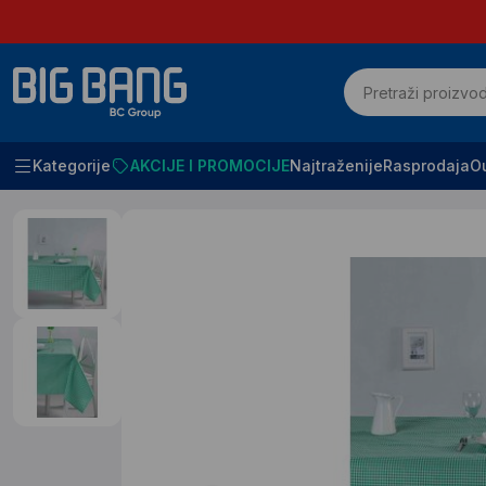
Kategorije
AKCIJE I PROMOCIJE
Najtraženije
Rasprodaja
Ou
Početna
SVE ZA KUĆU I KANCELARIJU
Stolnjaci