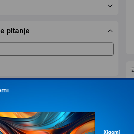
e pitanje
S
d
IJALNOJ CENI
T
Ž