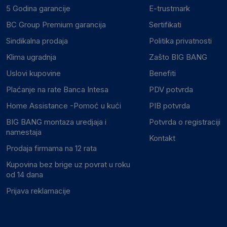
5 Godina garancije
E-trustmark
BC Group Premium garancija
Sertifikati
Sindikalna prodaja
Politika privatnosti
Klima ugradnja
Zašto BIG BANG
Uslovi kupovine
Benefiti
Plaćanje na rate Banca Intesa
PDV potvrda
Home Assistance -Pomoć u kući
PIB potvrda
BIG BANG montaza uredjaja i
Potvrda o registraciji
namestaja
Kontakt
Prodaja firmama na 12 rata
Kupovina bez brige uz povrat u roku
od 14 dana
Prijava reklamacije