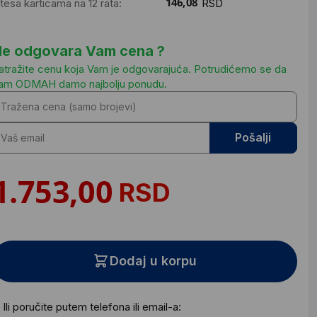
ntesa karticama na 12 rata:
RSD
e odgovara Vam cena ?
atražite cenu koja Vam je odgovarajuća. Potrudićemo se da
am ODMAH damo najbolju ponudu.
Pošalji
RSD
Dodaj u korpu
Ili poručite putem telefona ili email-a: