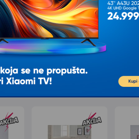
K
OPVIQ Podna lampa AYD
OPVIQ Podna lampa 115
2806
1.897,00
1.892,00
2.372,00
2.365,00
sa 20% popusta
sa 20% popusta