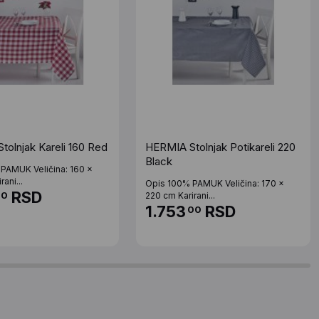
tolnjak Kareli 160 Red
HERMIA Stolnjak Potikareli 220
Black
PAMUK Veličina: 160 x
rani...
Opis 100% PAMUK Veličina: 170 x
RSD
00
220 cm Karirani...
1.753
RSD
00