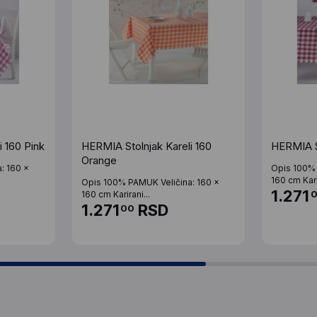
 160 Pink
HERMIA Stolnjak Kareli 160
HERMIA S
Orange
: 160 x
Opis 100% 
160 cm Kari
Opis 100% PAMUK Veličina: 160 x
1.271
160 cm Karirani...
1.271
RSD
00