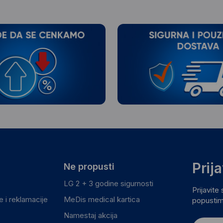
Prij
Ne propusti
LG 2 + 3 godine sigurnosti
Prijavite
 i reklamacije
MeDis medical kartica
popustim
Namestaj akcija