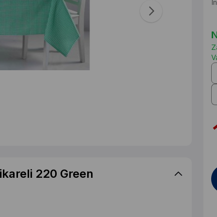
I
N
Z
V
ikareli 220 Green