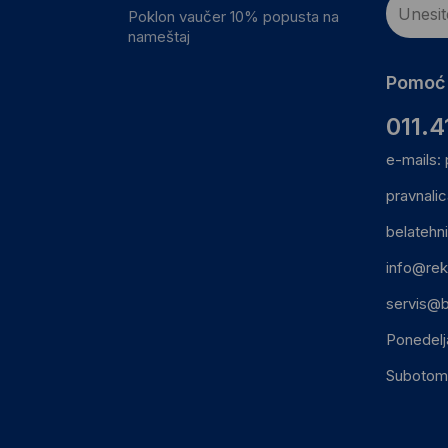
Poklon vaučer 10% popusta na
nameštaj
Pomoć 
011.4
e-mails:
pravnali
belatehn
info@rek
servis@b
Ponedelj
Subotom: