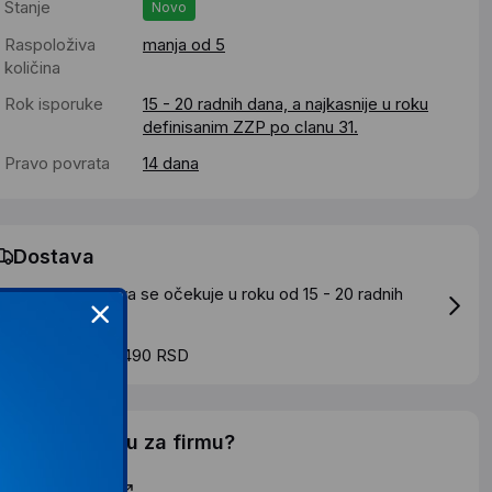
Stanje
Novo
Raspoloživa
manja od 5
količina
Rok isporuke
15 - 20 radnih dana, a najkasnije u roku
definisanim ZZP po clanu 31.
Pravo povrata
14 dana
Dostava
tandardna dostava se očekuje u roku od 15 - 20 radnih
ana
roskovi dostave 490 RSD
elite li ponudu za firmu?