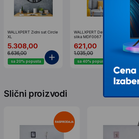
WALLXPERT Zidni sat Circle
WALLXPERT Dekorativna
XL
slika MDF0067
5.308,00
621,00
6.636,00
1.035,00
sa 20% popusta
sa 40% popusta
Slični proizvodi