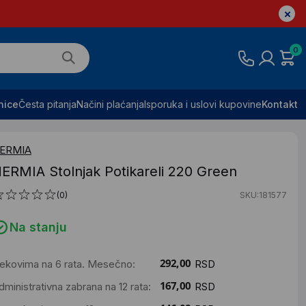
0
nice
Česta pitanja
Načini plaćanja
Isporuka i uslovi kupovine
Kontakt
ERMIA
ERMIA Stolnjak Potikareli 220 Green
(0)
SKU:181577
Na stanju
ekovima na 6 rata. Mesečno:
RSD
dministrativna zabrana na 12 rata:
RSD