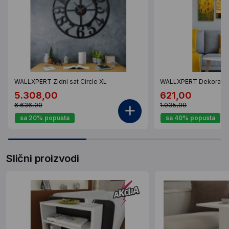
WALLXPERT Zidni sat Circle XL
WALLXPERT Dekorativ
5.308,00
621,00
6.636,00
1.035,00
sa 20% popusta
sa 40% popusta
Slični proizvodi