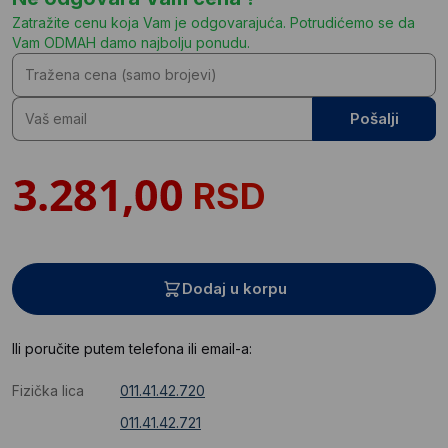
Zatražite cenu koja Vam je odgovarajuća. Potrudićemo se da
Vam ODMAH damo najbolju ponudu.
Pošalji
RSD
Dodaj u korpu
Ili poručite putem telefona ili email-a:
Fizička lica
011.41.42.720
011.41.42.721