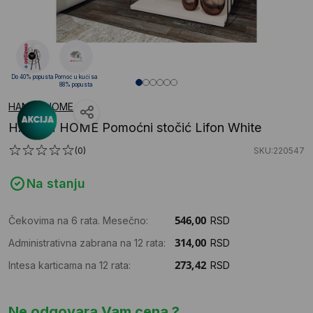
Do 40% popusta
Pomoć u kući sa
88% popusta
HANAH HOME
HANAH HOME Pomoćni stočić Lifon White
(0)
SKU:220547
Na stanju
Čekovima na 6 rata. Mesečno:
RSD
Administrativna zabrana na 12 rata:
RSD
Intesa karticama na 12 rata:
RSD
Ne odgovara Vam cena ?