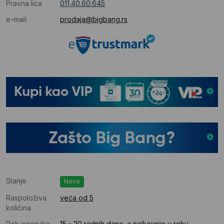
Pravna lica
011.40.60.645
e-mail:
prodaja@bigbang.rs
Stanje
Novo
Raspoloživa
veća od 5
količina
Rok isporuke
15 - 20 radnih dana, a najkasnije u roku