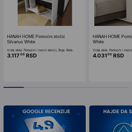
HANAH HOME Pomoćni stočić
HANAH HOME Pomoćn
Silvanus White
White
Vrsta stola: Pomoćni i noćni stočići, Boja: Bela...
Vrsta stola: Pomoćni i noćni 
3.117
RSD
4.031
RSD
00
00