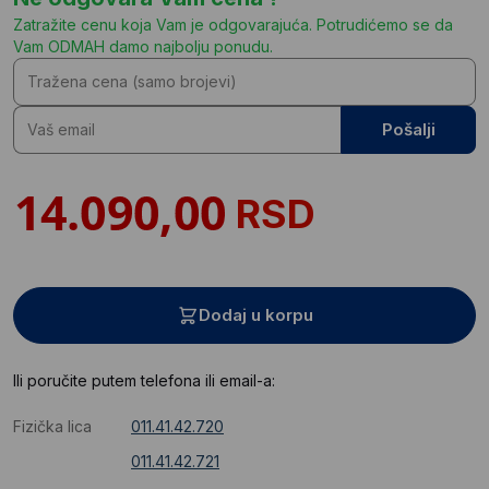
Zatražite cenu koja Vam je odgovarajuća. Potrudićemo se da
Vam ODMAH damo najbolju ponudu.
Pošalji
RSD
Dodaj u korpu
Ili poručite putem telefona ili email-a:
Fizička lica
011.41.42.720
011.41.42.721