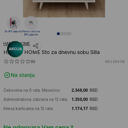
Do 40% popusta
Pomoć u kući sa
88% popusta
HANAH HOME
HANAH HOME Sto za dnevnu sobu Silla
(0)
SKU:264118
Na stanju
Čekovima na 6 rata. Mesečno:
RSD
Administrativna zabrana na 12 rata:
RSD
Intesa karticama na 12 rata:
RSD
Ne odgovara Vam cena ?