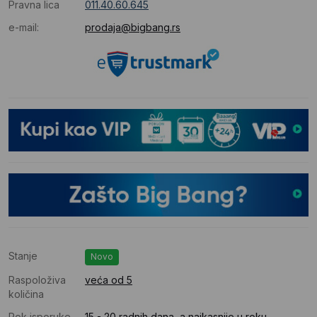
Pravna lica
011.40.60.645
e-mail:
prodaja@bigbang.rs
Stanje
Novo
Raspoloživa
veća od 5
količina
Rok isporuke
15 - 20 radnih dana, a najkasnije u roku