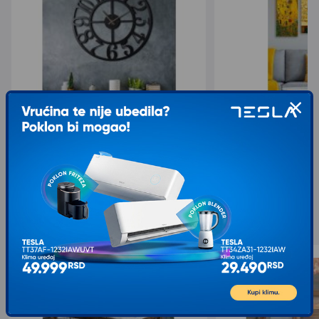
WALLXPERT Zidni sat Circle XL
WALLXPERT Dekorativ
5.308,00
621,00
6.636,00
1.035,00
sa 20% popusta
sa 40% popusta
Slični proizvodi