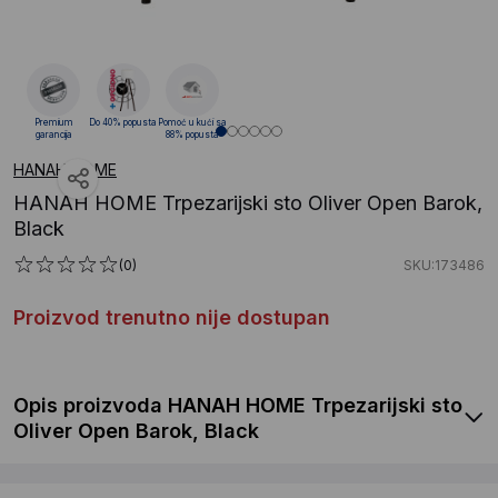
Premium
Do 40% popusta
Pomoć u kući sa
garancija
88% popusta
HANAH HOME
HANAH HOME Trpezarijski sto Oliver Open Barok,
Black
(0)
SKU:173486
Proizvod trenutno nije dostupan
Opis proizvoda HANAH HOME Trpezarijski sto
Oliver Open Barok, Black