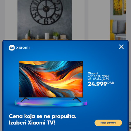
WALLXPERT Zidni sat Circle XL
WALLXPERT Dekorativ
5.308,00
621,00
6.636,00
1.035,00
sa 20% popusta
sa 40% popusta
Slični proizvodi