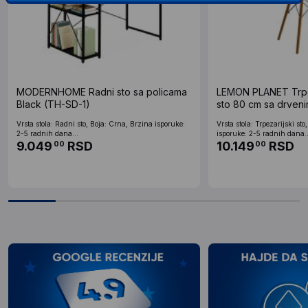
MODERNHOME Radni sto sa policama
LEMON PLANET Trpez
Black (TH-SD-1)
sto 80 cm sa drven
Skandi crni Lemon 
Vrsta stola: Radni sto, Boja: Crna, Brzina isporuke:
Vrsta stola: Trpezarijski st
2-5 radnih dana...
isporuke: 2-5 radnih dana..
9.049
RSD
10.149
RSD
00
00