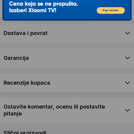
Opis proizvoda PHILIPS Stajler za uvijanje
kose BHB876/00
Dostava i povrat
Garancija
Recenzije kupaca
Ostavite komentar, ocenu ili postavite
pitanje
Slični proizvodi