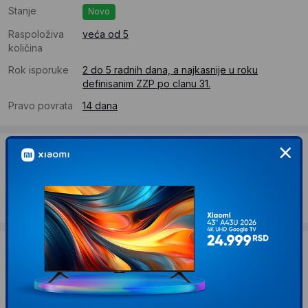
Stanje
Novo
Raspoloživa
veća od 5
količina
Rok isporuke
2 do 5 radnih dana, a najkasnije u roku
definisanim ZZP po clanu 31.
Pravo povrata
14 dana
Dostava
Standardna dostava se očekuje u roku od 2 do 5 radnih
dana
Troskovi dostave 490 RSD
Želite li ponudu za firmu?
Kontaktirajte nas