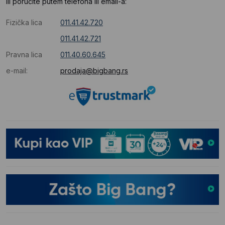
Ili poručite putem telefona ili email-a:
Fizička lica
011.41.42.720
011.41.42.721
Pravna lica
011.40.60.645
e-mail:
prodaja@bigbang.rs