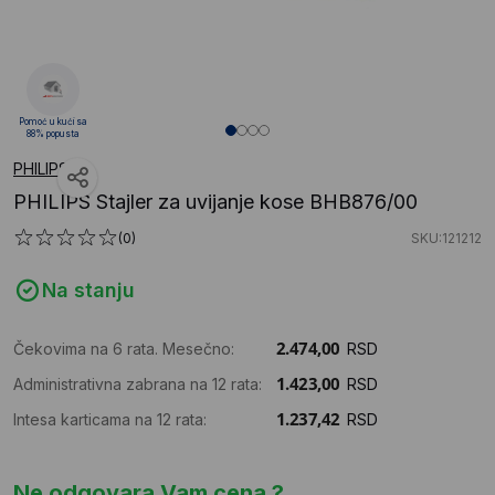
Pomoć u kući sa
88% popusta
PHILIPS
PHILIPS Stajler za uvijanje kose BHB876/00
(0)
SKU:121212
Na stanju
Čekovima na 6 rata. Mesečno:
RSD
Administrativna zabrana na 12 rata:
RSD
Intesa karticama na 12 rata:
RSD
Ne odgovara Vam cena ?