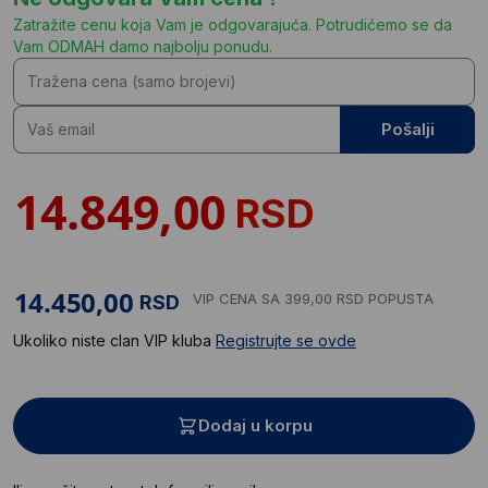
Zatražite cenu koja Vam je odgovarajuća. Potrudićemo se da
Vam ODMAH damo najbolju ponudu.
Pošalji
RSD
VIP CENA
SA 399,00 RSD POPUSTA
RSD
Ukoliko niste clan VIP kluba
Registrujte se ovde
Dodaj u korpu