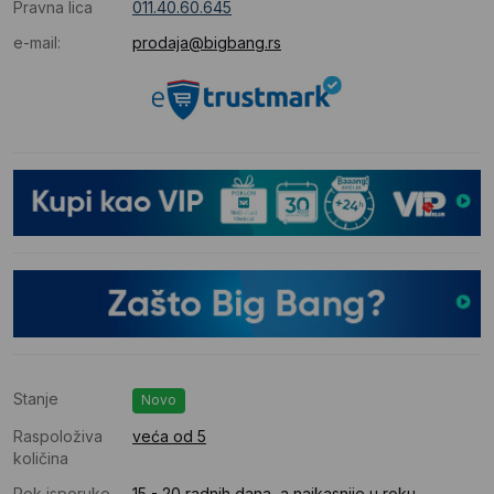
Pravna lica
011.40.60.645
e-mail:
prodaja@bigbang.rs
Stanje
Novo
Raspoloživa
veća od 5
količina
Rok isporuke
15 - 20 radnih dana, a najkasnije u roku