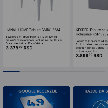
HANAH HOME Tabure BM101 2234
KESPER Tabure sa k
odlaganje KSP1595
Specifikacije Tabure Materijal: 100% Iverica
presvučena melaminom Debljina iverice: 18 mm
Tabure sa kutijom za odlag
Dimenzije: Širina: 45 cm Visina:...
funkcionalan i dekorativa
3.378
RSD
00
dodatnih sitnica u stanu. T
mekanim jastukom...
3.899
RSD
00