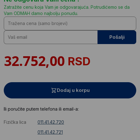
Zatražite cenu koja Vam je odgovarajuća. Potrudićemo se da
Vam ODMAH damo najbolju ponudu.
Pošalji
RSD
Dodaj u korpu
Ili poručite putem telefona ili email-a:
Fizička lica
011.41.42.720
011.41.42.721