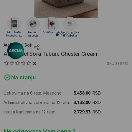
Poklon MeDis
Premium
Do 40% popusta
Pomoć u kući sa
Medical kartica
garancija
88% popusta
Atelier del Sofa
Atelier del Sofa Tabure Chester Cream
(0)
SKU:236745
Na stanju
Čekovima na 6 rata. Mesečno:
RSD
Administrativna zabrana na 12 rata:
RSD
Intesa karticama na 12 rata:
RSD
Ne odgovara Vam cena ?