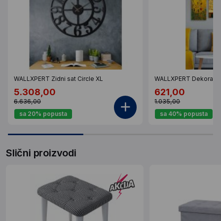
WALLXPERT Zidni sat Circle XL
WALLXPERT Dekorativ
5.308,00
621,00
6.636,00
1.035,00
sa 20% popusta
sa 40% popusta
Slični proizvodi