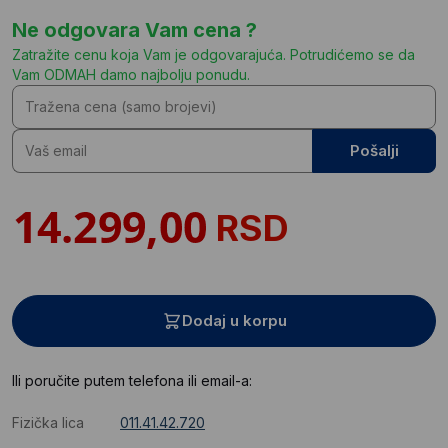
Ne odgovara Vam cena ?
Zatražite cenu koja Vam je odgovarajuća. Potrudićemo se da
Vam ODMAH damo najbolju ponudu.
Pošalji
RSD
Dodaj u korpu
Ili poručite putem telefona ili email-a:
Fizička lica
011.41.42.720