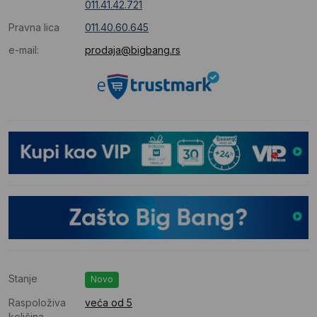
011.41.42.721
Pravna lica
011.40.60.645
e-mail:
prodaja@bigbang.rs
Stanje
Novo
Raspoloživa
veća od 5
količina