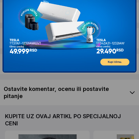
Dostava i povrat
Garancija
Recenzije kupaca
Ostavite komentar, ocenu ili postavite
pitanje
KUPITE UZ OVAJ ARTIKL PO SPECIJALNOJ
CENI