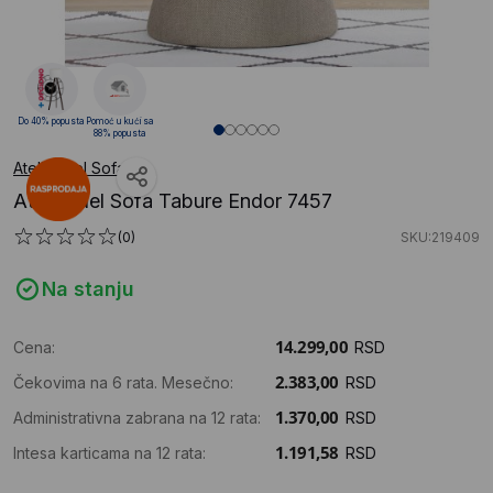
Do 40% popusta
Pomoć u kući sa
88% popusta
Atelier del Sofa
Atelier del Sofa Tabure Endor 7457
(0)
SKU:219409
Na stanju
Cena:
RSD
Čekovima na 6 rata. Mesečno:
RSD
Administrativna zabrana na 12 rata:
RSD
Intesa karticama na 12 rata:
RSD