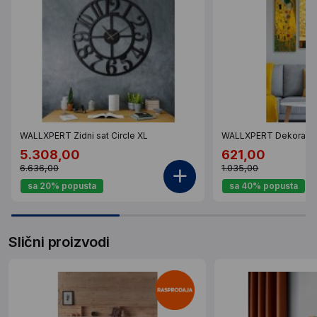
WALLXPERT Zidni sat Circle XL
WALLXPERT Dekorativ
5.308,00
621,00
6.636,00
1.035,00
sa 20% popusta
sa 40% popusta
Slični proizvodi