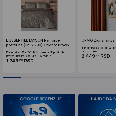
L`ESSENTIEL MAISON Ranforce
OPVIQ Zidna lampa Z
posteljina (135 x 200) Chicory Brown
Tip lampe: Zidna lampa, Br
radnih dana...
Dimenzije: 135x200, Boja: Šarena, Tip: Single
2.449
RSD
00
kreveti, Brzina isporuke: 2-5 radnih...
1.749
RSD
00