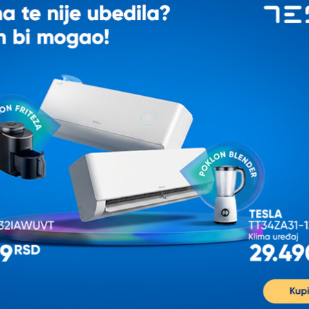
K
IJALNOJ CENI