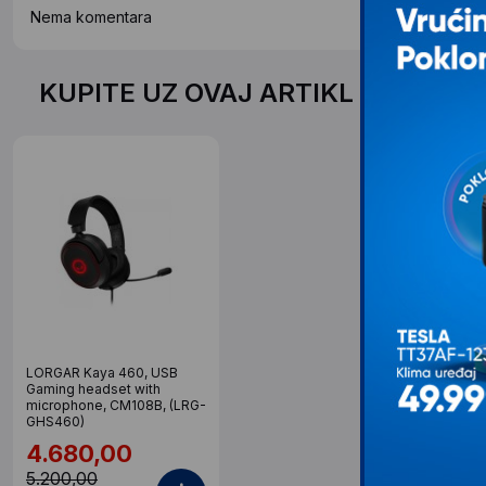
Nema komentara
KUPITE UZ OVAJ ARTIKL PO SPEC
LORGAR Kaya 460, USB
Gaming headset with
microphone, CM108B, (LRG-
GHS460)
4.680,00
5.200,00