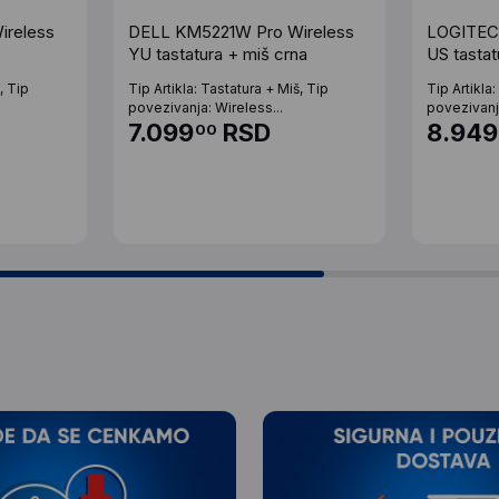
ireless
DELL KM5221W Pro Wireless
LOGITEC
YU tastatura + miš crna
US tastat
, Tip
Tip Artikla: Tastatura + Miš, Tip
Tip Artikla
povezivanja: Wireless...
povezivanja
7.099
RSD
8.949
00