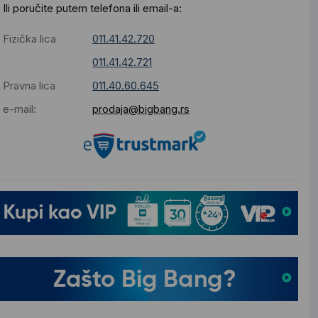
Ili poručite putem telefona ili email-a:
Fizička lica
011.41.42.720
011.41.42.721
Pravna lica
011.40.60.645
e-mail:
prodaja@bigbang.rs