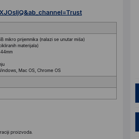
XJOsljQ&ab_channel=Trust
 mikro prijemnika (nalazi se unutar miša)
ikliranih materijala)
x 44mm
nju
i: Windows, Mac OS, Chrome OS
aciji proizvoda.