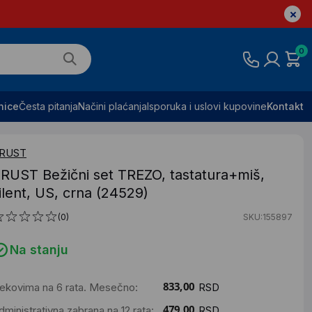
0
nice
Česta pitanja
Načini plaćanja
Isporuka i uslovi kupovine
Kontakt
RUST
RUST Bežični set TREZO, tastatura+miš,
ilent, US, crna (24529)
(0)
SKU:155897
Na stanju
ekovima na 6 rata. Mesečno:
RSD
dministrativna zabrana na 12 rata:
RSD