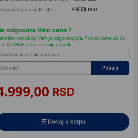
ntesa karticama na 12 rata:
RSD
e odgovara Vam cena ?
atražite cenu koja Vam je odgovarajuća. Potrudićemo se da
am ODMAH damo najbolju ponudu.
Pošalji
RSD
Dodaj u korpu