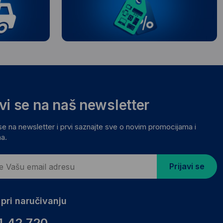
avi se na naš newsletter
 se na newsletter i prvi saznajte sve o novim promocijama i
a.
Prijavi se
pri naručivanju
1.42.720