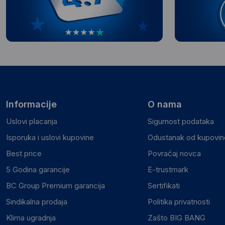
Informacije
O nama
Uslovi placanja
Sigurnost podataka
Isporuka i uslovi kupovine
Odustanak od kupovine
Best price
Povraćaj novca
5 Godina garancije
E-trustmark
BC Group Premium garancija
Sertifikati
Sindikalna prodaja
Politika privatnosti
Klima ugradnja
Zašto BIG BANG