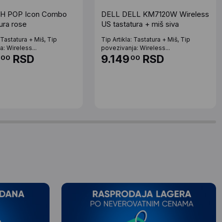
H POP Icon Combo
DELL DELL KM7120W Wireless
ura rose
US tastatura + miš siva
: Tastatura + Miš, Tip
Tip Artikla: Tastatura + Miš, Tip
: Wireless...
povezivanja: Wireless...
RSD
9.149
RSD
00
00