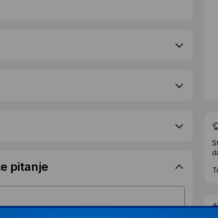
S
d
e pitanje
T
Ž