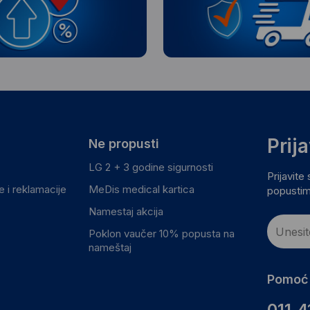
Prij
Ne propusti
LG 2 + 3 godine sigurnosti
Prijavite
 i reklamacije
MeDis medical kartica
popustim
Namestaj akcija
Poklon vaučer 10% popusta na
nameštaj
Pomoć 
011.4