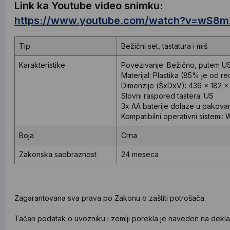
Link ka Youtube video snimku:
https://www.youtube.com/watch?v=wS8m
Tip
Bežični set, tastatura i miš
Karakteristike
Povezivanje: Bežično, putem USB
Materijal: Plastika (85% je od rec
Dimenzije (ŠxDxV): 436 x 182 
Slovni raspored tastera: US
3x AA baterije dolaze u pakova
Kompatibilni operativni sistem
Boja
Crna
Zakonska saobraznost
24 meseca
Zagarantovana sva prava po Zakonu o zaštiti potrošača.
Tačan podatak o uvozniku i zemlji porekla je naveden na deklar