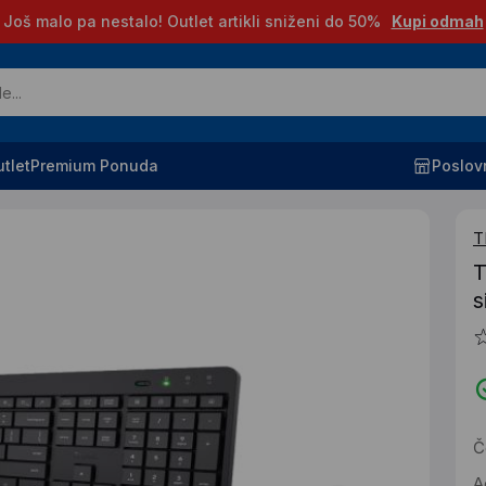
Još malo pa nestalo! Outlet artikli sniženi do 50%
Kupi odmah
tlet
Premium Ponuda
Poslov
T
T
s
Č
A