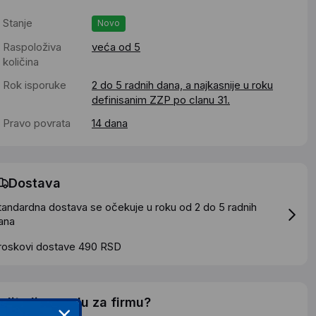
Stanje
Novo
Raspoloživa
veća od 5
količina
Rok isporuke
2 do 5 radnih dana, a najkasnije u roku
definisanim ZZP po clanu 31.
Pravo povrata
14 dana
Dostava
tandardna dostava se očekuje u roku od 2 do 5 radnih
ana
roskovi dostave 490 RSD
elite li ponudu za firmu?