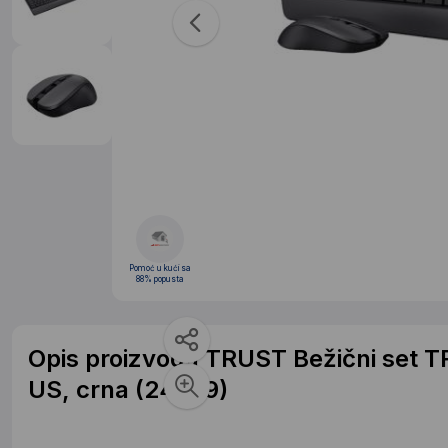
Pomoć u kući sa
88% popusta
Opis proizvoda TRUST Bežični set TR
US, crna (24529)