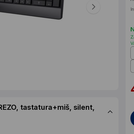
I
N
Z
V
EZO, tastatura+miš, silent,