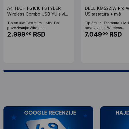
A4 TECH FG1010 FSTYLER
DELL KM5221W Pro W
Wireless Combo USB YU sivi
US tastatura + miš
set
Tip Artikla: Tastatura + Miš, Tip
Tip Artikla: Tastatura + Miš
povezivanja: Wireless...
povezivanja: Wireless...
2.999
RSD
7.049
RSD
00
00