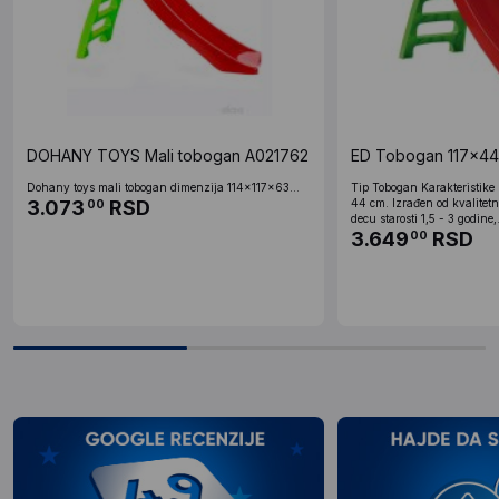
DOHANY TOYS Mali tobogan A021762
ED Tobogan 117x4
Dohany toys mali tobogan dimenzija 114x117x63...
Tip Tobogan Karakteristike 
3.073
RSD
44 cm. Izrađen od kvalitetn
00
decu starosti 1,5 - 3 godine,.
3.649
RSD
00