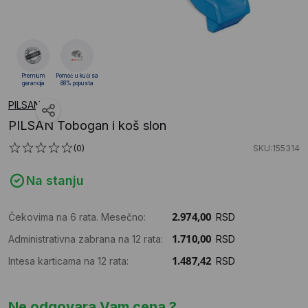
Premium
Pomoć u kući sa
garancija
88% popusta
PILSAN
PILSAN Tobogan i koš slon
(0)
SKU:155314
Na stanju
Čekovima na 6 rata. Mesečno:
RSD
Administrativna zabrana na 12 rata:
RSD
Intesa karticama na 12 rata:
RSD
Ne odgovara Vam cena ?