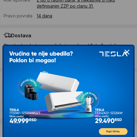
definisanim ZZP po clanu 31.
Pravo povrata
14 dana
Dostava
Standardna dostava se očekuje u roku od 2 do 6 radnih
dana
Troskovi dostave 490 RSD
Želite li ponudu za firmu?
Kontaktirajte nas
Opis proizvoda PILSAN Tobogan i koš slon
Dostava i povrat