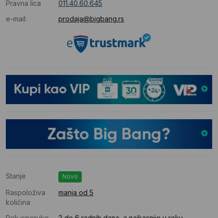
Pravna lica
011.40.60.645
e-mail:
prodaja@bigbang.rs
Stanje
Novo
Raspoloživa
manja od 5
količina
Rok isporuke
2 do 6 radnih dana, a najkasnije u roku