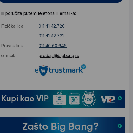
Ili poručite putem telefona ili email-a:
Fizička lica
011.41.42.720
011.41.42.721
Pravna lica
011.40.60.645
e-mail:
prodaja@bigbang.rs