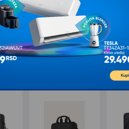
e pitanje
Ž
K