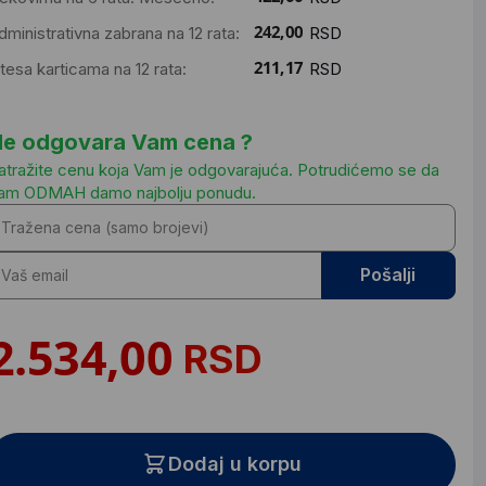
dministrativna zabrana na 12 rata:
RSD
ntesa karticama na 12 rata:
RSD
e odgovara Vam cena ?
atražite cenu koja Vam je odgovarajuća. Potrudićemo se da
am ODMAH damo najbolju ponudu.
Pošalji
RSD
Dodaj u korpu