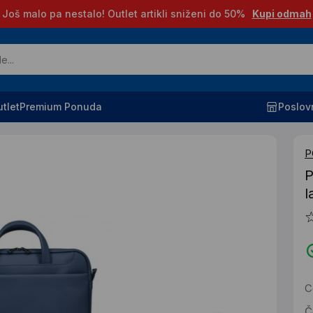
Još malo pa nestalo! Outlet artikli sniženi do 50%
Kupi odmah
tlet
Premium Ponuda
Poslov
P
P
l
C
Č