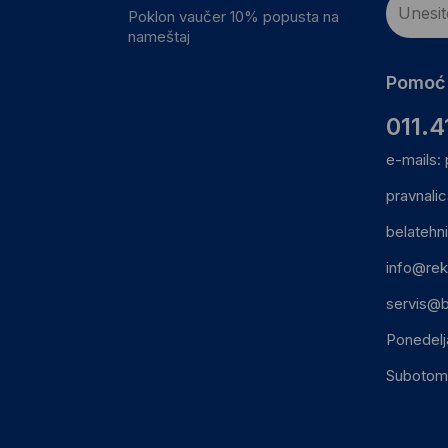
Poklon vaučer 10% popusta na
nameštaj
Pomoć 
011.4
e-mails:
pravnali
belatehn
info@rek
servis@b
Ponedelj
Subotom: