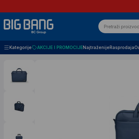
Kategorije
AKCIJE I PROMOCIJE
Najtraženije
Rasprodaja
Ou
Početna
Laptopovi i tableti
Torbe i rancevi