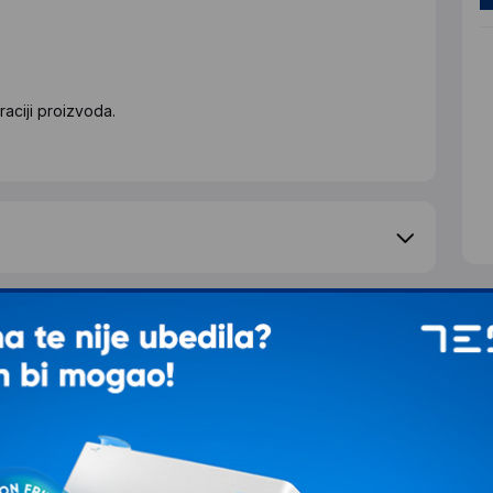
aciji proizvoda.
S
d
T