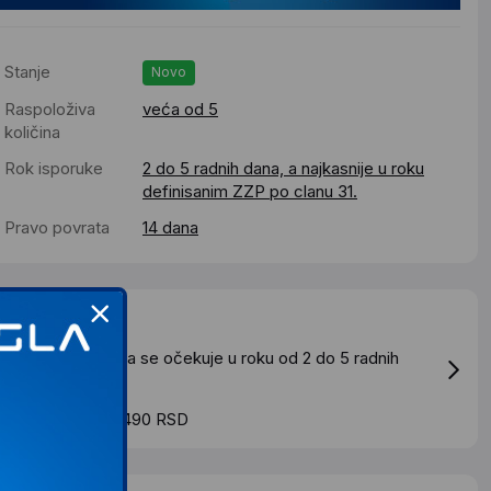
Stanje
Novo
Raspoloživa
veća od 5
količina
Rok isporuke
2 do 5 radnih dana, a najkasnije u roku
definisanim ZZP po clanu 31.
Pravo povrata
14 dana
Dostava
tandardna dostava se očekuje u roku od 2 do 5 radnih
ana
roskovi dostave 490 RSD