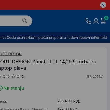
0
nice
Česta pitanja
Načini plaćanja
Isporuka i uslovi kupovine
Kontakt
ORT DESIGN
ORT DESIGN Zurich II TL 14/15.6 torba za
aptop plava
(0)
SKU:202521
Na stanju
ena:
RSD
ekovima na 6 rata. Mesečno:
RSD