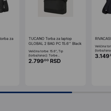
torba za
TUCANO Torba za laptop
RIVACASE
GLOBAL 2 BAG PC 15.6'' Black
Veličina tor
(torba/rana
Veličina torbe: 15.6'', Tip
3.149
(torba/ranac): Torbe...
2.799
RSD
00