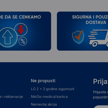
Prij
Ne propusti
LG 2 + 3 godine sigurnosti
Prijavite
 i reklamacije
MeDis medical kartica
popustim
Namestaj akcija