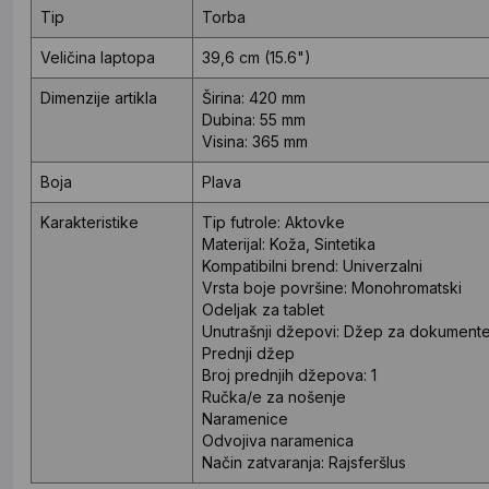
Tip
Torba
Veličina laptopa
39,6 cm (15.6")
Dimenzije artikla
Širina: 420 mm
Dubina: 55 mm
Visina: 365 mm
Boja
Plava
Karakteristike
Tip futrole: Aktovke
Materijal: Koža, Sintetika
Kompatibilni brend: Univerzalni
Vrsta boje površine: Monohromatski
Odeljak za tablet
Unutrašnji džepovi: Džep za dokumente,
Prednji džep
Broj prednjih džepova: 1
Ručka/e za nošenje
Naramenice
Odvojiva naramenica
Način zatvaranja: Rajsferšlus