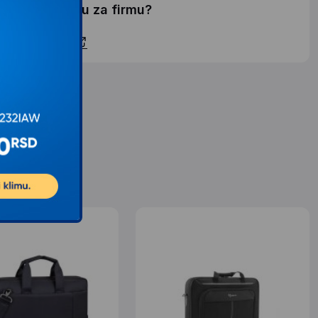
elite li ponudu za firmu?
ontaktirajte nas