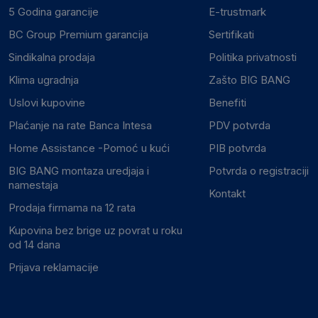
5 Godina garancije
E-trustmark
BC Group Premium garancija
Sertifikati
Sindikalna prodaja
Politika privatnosti
Klima ugradnja
Zašto BIG BANG
Uslovi kupovine
Benefiti
Plaćanje na rate Banca Intesa
PDV potvrda
Home Assistance -Pomoć u kući
PIB potvrda
BIG BANG montaza uredjaja i
Potvrda o registraciji
namestaja
Kontakt
Prodaja firmama na 12 rata
Kupovina bez brige uz povrat u roku
od 14 dana
Prijava reklamacije