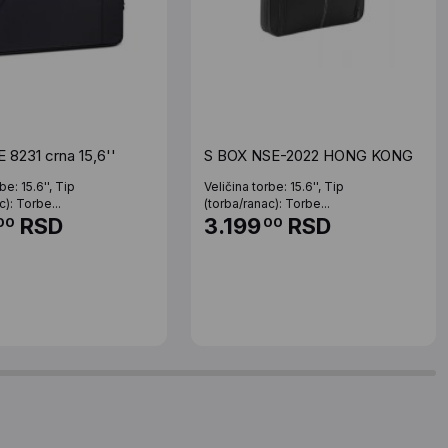
 8231 crna 15,6''
S BOX NSE-2022 HONG KONG
be: 15.6'', Tip
Veličina torbe: 15.6'', Tip
c): Torbe...
(torba/ranac): Torbe...
RSD
3.199
RSD
00
00