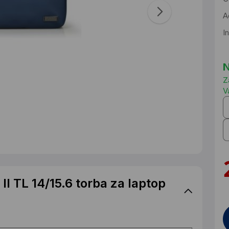
A
I
N
Z
V
I TL 14/15.6 torba za laptop