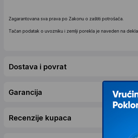
Zagarantovana sva prava po Zakonu o zaštiti potrošača.
Tačan podatak o uvozniku i zemlji porekla je naveden na deklar
Dostava i povrat
Garancija
Recenzije kupaca