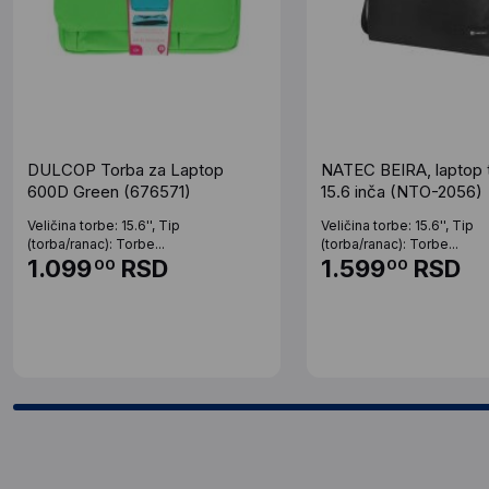
DULCOP Torba za Laptop
NATEC BEIRA, laptop 
600D Green (676571)
15.6 inča (NTO-2056)
Veličina torbe: 15.6'', Tip
Veličina torbe: 15.6'', Tip
(torba/ranac): Torbe...
(torba/ranac): Torbe...
1.099
RSD
1.599
RSD
00
00