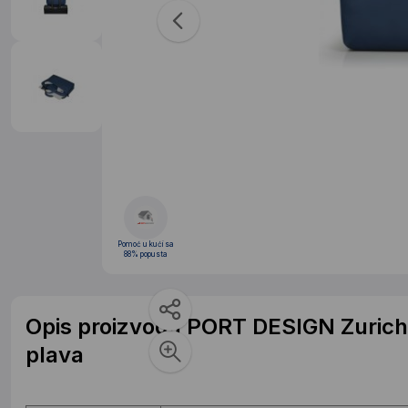
Pomoć u kući sa
88% popusta
Opis proizvoda PORT DESIGN Zurich I
plava