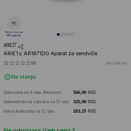
Pomoć u kući sa
88% popusta
ARIETE
ARIETE AR1971DG Aparat za sendviče
(0)
SKU:208342
Na stanju
Čekovima na 6 rata. Mesečno:
RSD
Administrativna zabrana na 12 rata:
RSD
Intesa karticama na 12 rata:
RSD
Ne odgovara Vam cena ?