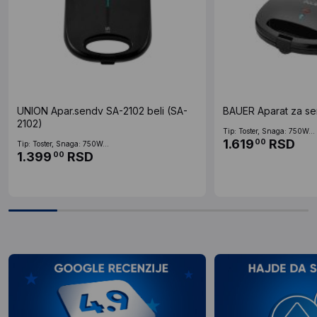
UNION Apar.sendv SA-2102 beli (SA-
BAUER Aparat za s
2102)
Tip: Toster, Snaga: 750W...
1.619
RSD
00
Tip: Toster, Snaga: 750W...
1.399
RSD
00