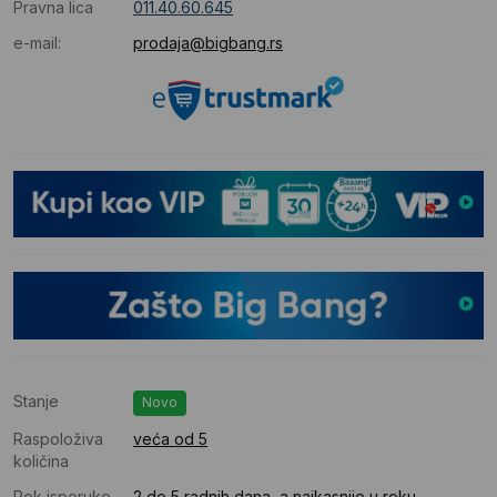
Pravna lica
011.40.60.645
e-mail:
prodaja@bigbang.rs
Stanje
Novo
Raspoloživa
veća od 5
količina
Rok isporuke
2 do 5 radnih dana, a najkasnije u roku