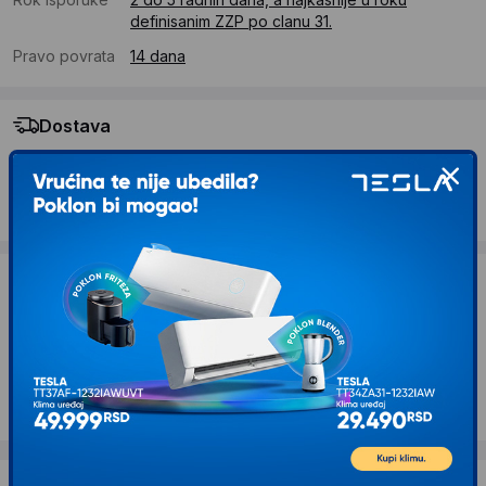
definisanim ZZP po clanu 31.
Pravo povrata
14 dana
Dostava
Standardna dostava se očekuje u roku od 2 do 5 radnih
dana
Troskovi dostave 690 RSD
Želite li ponudu za firmu?
Kontaktirajte nas
Opis proizvoda ARIETE AR1971DG Aparat za
sendviče