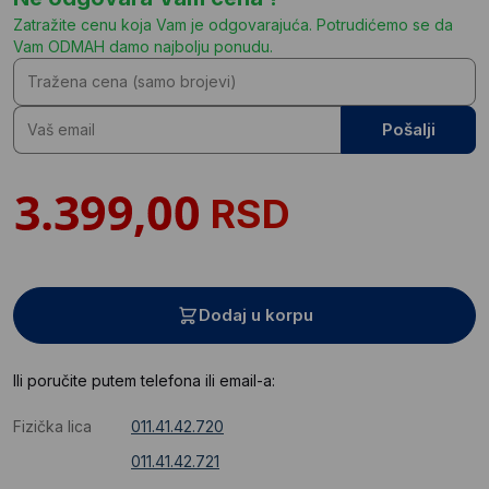
Zatražite cenu koja Vam je odgovarajuća. Potrudićemo se da
Vam ODMAH damo najbolju ponudu.
Pošalji
RSD
Dodaj u korpu
Ili poručite putem telefona ili email-a:
Fizička lica
011.41.42.720
011.41.42.721